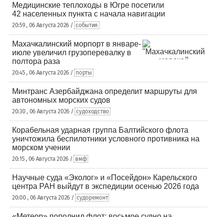
Медицинские теплоходы в Югре посетили
42 населенных пункта с начала навигации
20:59 , 06 Августа 2026 /
события
Махачкалинский морпорт в январе-
июле увеличил грузоперевалку в
полтора раза
20:45 , 06 Августа 2026 /
порты
Минтранс Азербайджана определит маршруты для
автономных морских судов
20:30 , 06 Августа 2026 /
судоходство
Корабельная ударная группа Балтийского флота
уничтожила беспилотники условного противника на
морском учении
20:15 , 06 Августа 2026 /
вмф
Научные суда «Эколог» и «Посейдон» Карельского
центра РАН выйдут в экспедиции осенью 2026 года
20:00 , 06 Августа 2026 /
судоремонт
«Метеор» пополнил флот: восьмое судно на