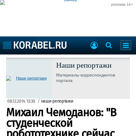
реклама 16+
Судостроение
Судоходство
Наши репортажи
Судоремонт
События
Материалы корреспондентов
Пресс-релизы
портала
Порты
Рыболовство
ВМФ
Образование
08.12.2014 13:30
/
наши репортажи
Яхты и катера
Еще
Михаил Чемоданов: "В
студенческой
Судостроение
Торговая площадка
Пульс
Доска объявлений
робототехнике сейчас