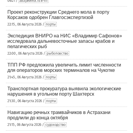
06:21 /
аварийность и чп
Проект реконструкции Среднего мола в порту
Корсаков одобрен Главгосэкспертизой
22:15 , 06 Августа 2026 /
порты
Экспедиция ВНИРО на НИС «Владимир Сафонов»
исследовала дальневосточные запасы крабов и
пелагических рыб
22:00 , 06 Августа 2026 /
рыболовство
ТПП РФ предложила увеличить лимит численности
для операторов морских терминалов на Чукотке
21:45 , 06 Августа 2026 /
порты
Транспортная прокуратура выявила экологические
нарушения в угольном порту Шахтерск
21:30 , 06 Августа 2026 /
порты
Навигацию речных трамвайчиков в Астрахани
продлили до конца октября
21:15 , 06 Августа 2026 /
судоходство