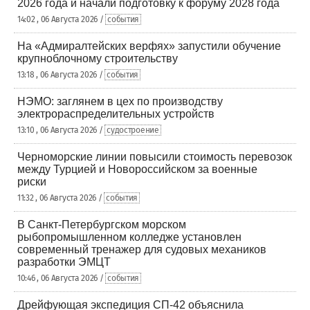
2026 года и начали подготовку к форуму 2028 года
14:02 , 06 Августа 2026 /
события
На «Адмиралтейских верфях» запустили обучение
крупноблочному строительству
13:18 , 06 Августа 2026 /
события
НЭМО: заглянем в цех по производству
электрораспределительных устройств
13:10 , 06 Августа 2026 /
судостроение
Черноморские линии повысили стоимость перевозок
между Турцией и Новороссийском за военные
риски
11:32 , 06 Августа 2026 /
события
В Санкт-Петербургском морском
рыбопромышленном колледже установлен
современный тренажер для судовых механиков
разработки ЭМЦТ
10:46 , 06 Августа 2026 /
события
Дрейфующая экспедиция СП-42 объяснила