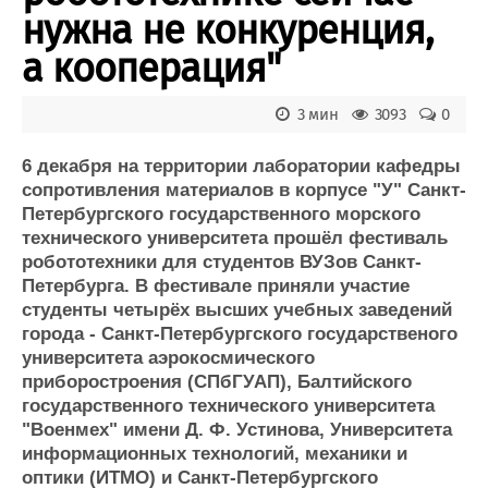
Новости
Продажа флота
нужна не конкуренция,
Компании
Оборудование
Репутация
Изделия
а кооперация"
Работа
Материалы
Крюинг
Услуги
3 мин
3093
0
Журнал
Реклама
6 декабря на территории лаборатории кафедры
сопротивления материалов в корпусе "У" Санкт-
Петербургского государственного морского
Конференции
Флот
технического университета прошёл фестиваль
Выставки и семинары
Галерея флота
робототехники для студентов ВУЗов Санкт-
Личности
Форум
Петербурга. В фестивале приняли участие
Словарь
Отзывы
студенты четырёх высших учебных заведений
Все службы
города - Санкт-Петербургского государственого
университета аэрокосмического
приборостроения (СПбГУАП), Балтийского
государственного технического университета
"Военмех" имени Д. Ф. Устинова, Университета
информационных технологий, механики и
оптики (ИТМО) и Санкт-Петербургского