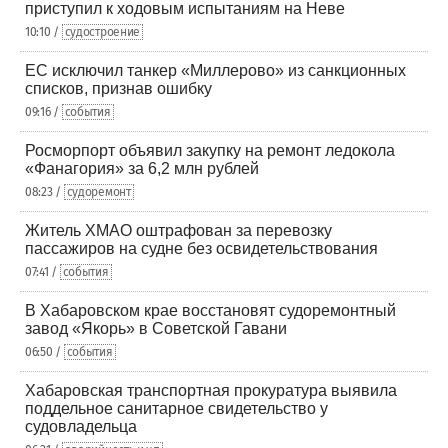
приступил к ходовым испытаниям на Неве
10:10 /
судостроение
ЕС исключил танкер «Миллерово» из санкционных
списков, признав ошибку
09:16 /
события
Росморпорт объявил закупку на ремонт ледокола
«Фанагория» за 6,2 млн рублей
08:23 /
судоремонт
Житель ХМАО оштрафован за перевозку
пассажиров на судне без освидетельствования
07:41 /
события
В Хабаровском крае восстановят судоремонтный
завод «Якорь» в Советской Гавани
06:50 /
события
Хабаровская транспортная прокуратура выявила
поддельное санитарное свидетельство у
судовладельца