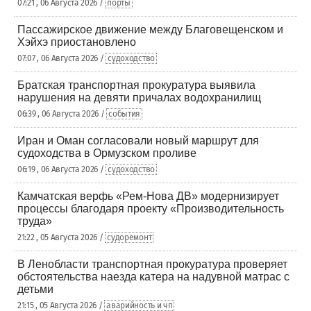
07:21 , 06 Августа 2026 /
порты
Пассажирское движение между Благовещенском и
Хэйхэ приостановлено
07:07 , 06 Августа 2026 /
судоходство
Братская транспортная прокуратура выявила
нарушения на девяти причалах водохранилищ
06:39 , 06 Августа 2026 /
события
Иран и Оман согласовали новый маршрут для
судоходства в Ормузском проливе
06:19 , 06 Августа 2026 /
судоходство
Камчатская верфь «Рем-Нова ДВ» модернизирует
процессы благодаря проекту «Производительность
труда»
21:22 , 05 Августа 2026 /
судоремонт
В Ленобласти транспортная прокуратура проверяет
обстоятельства наезда катера на надувной матрас с
детьми
21:15 , 05 Августа 2026 /
аварийность и чп