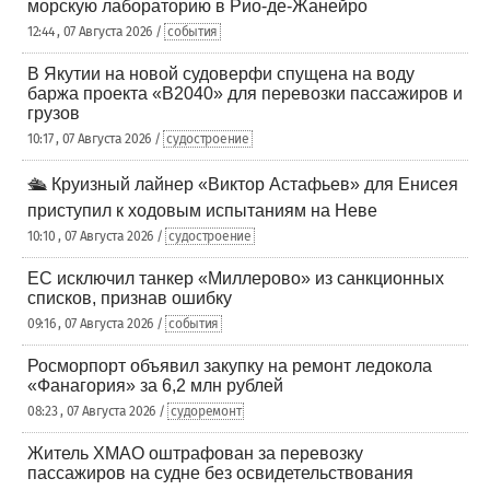
морскую лабораторию в Рио-де-Жанейро
12:44 , 07 Августа 2026 /
события
В Якутии на новой судоверфи спущена на воду
баржа проекта «В2040» для перевозки пассажиров и
грузов
10:17 , 07 Августа 2026 /
судостроение
🛳️ Круизный лайнер «Виктор Астафьев» для Енисея
приступил к ходовым испытаниям на Неве
10:10 , 07 Августа 2026 /
судостроение
ЕС исключил танкер «Миллерово» из санкционных
списков, признав ошибку
09:16 , 07 Августа 2026 /
события
Росморпорт объявил закупку на ремонт ледокола
«Фанагория» за 6,2 млн рублей
08:23 , 07 Августа 2026 /
судоремонт
Житель ХМАО оштрафован за перевозку
пассажиров на судне без освидетельствования