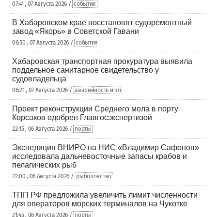
07:41 , 07 Августа 2026 /
события
В Хабаровском крае восстановят судоремонтный
завод «Якорь» в Советской Гавани
06:50 , 07 Августа 2026 /
события
Хабаровская транспортная прокуратура выявила
поддельное санитарное свидетельство у
судовладельца
06:21 , 07 Августа 2026 /
аварийность и чп
Проект реконструкции Среднего мола в порту
Корсаков одобрен Главгосэкспертизой
22:15 , 06 Августа 2026 /
порты
Экспедиция ВНИРО на НИС «Владимир Сафонов»
исследовала дальневосточные запасы крабов и
пелагических рыб
22:00 , 06 Августа 2026 /
рыболовство
ТПП РФ предложила увеличить лимит численности
для операторов морских терминалов на Чукотке
21:45 , 06 Августа 2026 /
порты