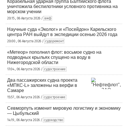
Корабельная ударная группа Балтийского флота
уничтожила беспилотники условного противника на
морском учении
20:15 , 06 Августа 2026 /
вмф
Научные суда «Эколог» и «Посейдон» Карельского
центра РАН выйдут в экспедиции осенью 2026 года
20:00 , 06 Августа 2026 /
судоремонт
«Метеор» пополнил флот: восьмое судно на
подводных крыльях спущено на воду в
Нижегородской области
17:04 , 06 Августа 2026 /
судостроение
Два пассажирских судна проекта
«МПКС-L» заложены на верфи в
Самаре
15:57 , 06 Августа 2026 /
судостроение
Севморпуть изменит мировую логистику и экономику
— Цыбульский
14:19 , 06 Августа 2026 /
судоходство