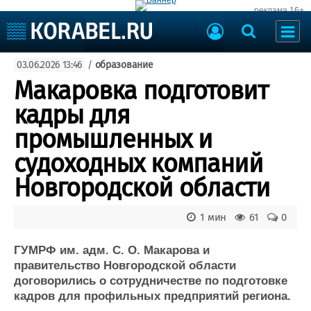
реклама 16+
Судостроение
03.06.2026 13:46
/
образование
Судоходство
Судоремонт
Макаровка подготовит
События
Пресс-релизы
кадры для
Порты
Рыболовство
промышленных и
ВМФ
Образование
судоходных компаний
Яхты и катера
Еще
Новгородской области
Судостроение
Торговая площадка
1 мин
61
0
Пульс
Доска объявлений
Новости
Продажа флота
ГУМРФ им. адм. С. О. Макарова и
Компании
Оборудование
правительство Новгородской области
Репутация
Изделия
договорились о сотрудничестве по подготовке
Работа
Материалы
кадров для профильных предприятий региона.
Крюинг
Услуги