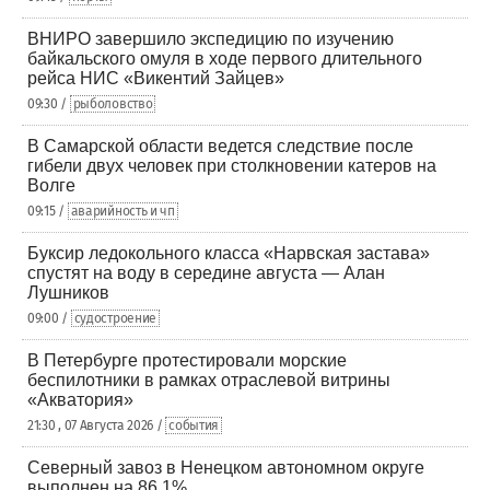
ВНИРО завершило экспедицию по изучению
байкальского омуля в ходе первого длительного
рейса НИС «Викентий Зайцев»
09:30 /
рыболовство
В Самарской области ведется следствие после
гибели двух человек при столкновении катеров на
Волге
09:15 /
аварийность и чп
Буксир ледокольного класса «Нарвская застава»
спустят на воду в середине августа — Алан
Лушников
09:00 /
судостроение
В Петербурге протестировали морские
беспилотники в рамках отраслевой витрины
«Акватория»
21:30 , 07 Августа 2026 /
события
Северный завоз в Ненецком автономном округе
выполнен на 86,1%