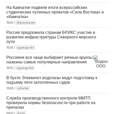
На Камчатке подвели итоги всероссийских
студенческих путинных проектов «Сила Востока» и
«Камчатка»
10:45 /
образование
Россия предложила странам БРИКС участие в
развитии инфраструктуры Северного морского
пути
10:30 /
судоходство
Россияне все чаще выбирают речные круизы:
названы самые популярные направления
10:15 /
судоходство
В бухте Эгвекинот водолазы ведут подготовку к
подъему пяти затопленных судов
10:00 /
события
Служба производственного контроля ММТП
проверила нормы безопасности при работе на
причалах
09:45 /
порты