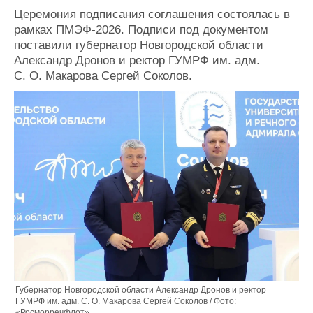
Журнал
Церемония подписания соглашения состоялась в
Реклама
рамках ПМЭФ-2026. Подписи под документом
поставили губернатор Новгородской области
Александр Дронов и ректор ГУМРФ им. адм.
Конференции
Флот
С. О. Макарова Сергей Соколов.
Выставки и семинары
Галерея флота
Личности
Форум
Словарь
Отзывы
Все службы
Губернатор Новгородской области Александр Дронов и ректор
ГУМРФ им. адм. С. О. Макарова Сергей Соколов / Фото:
«Росморречфлот»