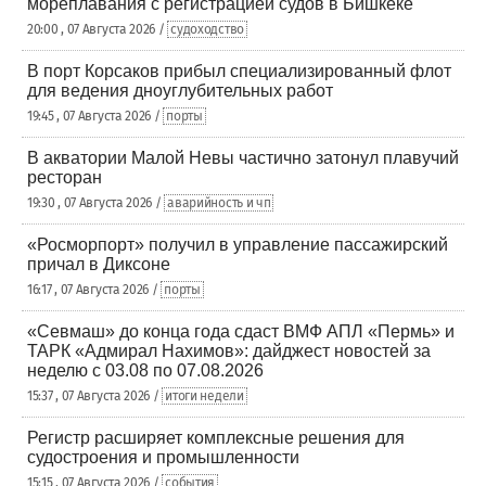
мореплавания с регистрацией судов в Бишкеке
20:00 , 07 Августа 2026 /
судоходство
В порт Корсаков прибыл специализированный флот
для ведения дноуглубительных работ
19:45 , 07 Августа 2026 /
порты
В акватории Малой Невы частично затонул плавучий
ресторан
19:30 , 07 Августа 2026 /
аварийность и чп
«Росморпорт» получил в управление пассажирский
причал в Диксоне
16:17 , 07 Августа 2026 /
порты
«Севмаш» до конца года сдаст ВМФ АПЛ «Пермь» и
ТАРК «Адмирал Нахимов»: дайджест новостей за
неделю с 03.08 по 07.08.2026
15:37 , 07 Августа 2026 /
итоги недели
Регистр расширяет комплексные решения для
судостроения и промышленности
15:15 , 07 Августа 2026 /
события