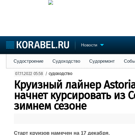
Новости
Судостроение
Судоходство
Судоремонт
События
Пре
Судостроение
Судоходство
Судоремонт
Собы
Судостроение
Торговая площадка
Конфере
07.11.2022 05:58
/
судоходство
Пульс
Доска объявлений
Выставк
Круизный лайнер Astori
Новости
Продажа флота
Личност
Компании
Оборудование
Словарь
начнет курсировать из С
Репутация
Изделия
зимнем сезоне
Работа
Материалы
Крюинг
Услуги
Журнал
Реклама
Старт круизов намечен на 17 декабря.