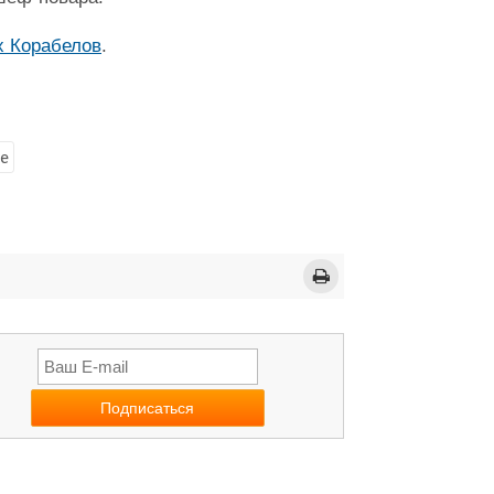
х Корабелов
.
де