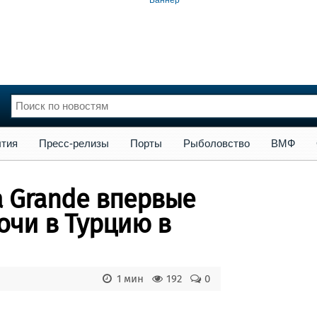
сс-релизы
Порты
Рыболовство
ВМФ
Образование
Яхт
тия
Пресс-релизы
Порты
Рыболовство
ВМФ
нции
Флот
и и семинары
Галерея флота
a Grande впервые
и
Форум
Отзывы
очи в Турцию в
Все службы
1 мин
192
0