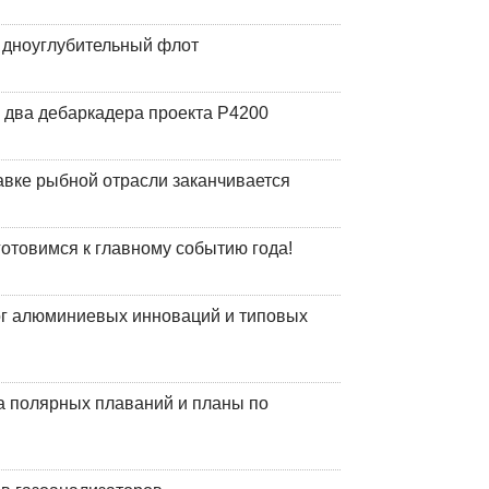
й дноуглубительный флот
 два дебаркадера проекта Р4200
авке рыбной отрасли заканчивается
готовимся к главному событию года!
лог алюминиевых инноваций и типовых
а полярных плаваний и планы по