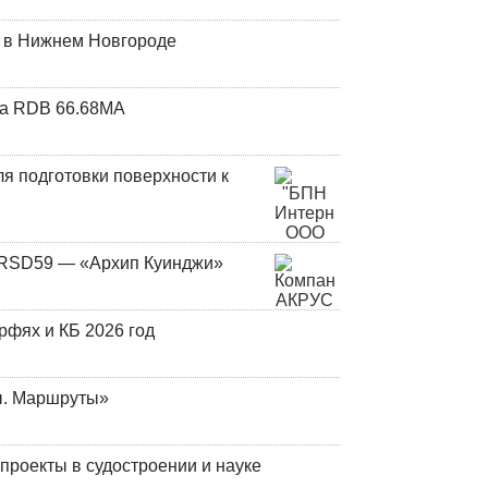
т в Нижнем Новгороде
та RDB 66.68МА
я подготовки поверхности к
и RSD59 — «Архип Куинджи»
фях и КБ 2026 год
ы. Маршруты»
роекты в судостроении и науке