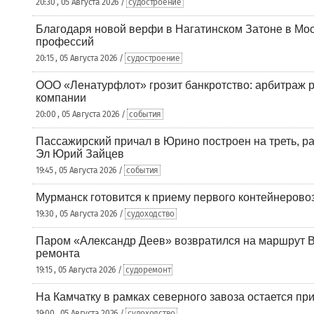
20:30 , 05 Августа 2026 /
судостроение
Благодаря новой верфи в Нагатинском Затоне в Мос
профессий
20:15 , 05 Августа 2026 /
судостроение
ООО «Ленатурфлот» грозит банкротство: арбитраж р
компании
20:00 , 05 Августа 2026 /
события
Пассажирский причал в Юрино построен на треть, 
Эл Юрий Зайцев
19:45 , 05 Августа 2026 /
события
Мурманск готовится к приему первого контейнеровоз
19:30 , 05 Августа 2026 /
судоходство
Паром «Александр Деев» возвратился на маршрут 
ремонта
19:15 , 05 Августа 2026 /
судоремонт
На Камчатку в рамках северного завоза остается при
19:00 , 05 Августа 2026 /
судоходство