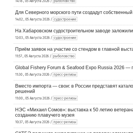
14:18 , 05 Августа 2026 /
рыболовство
Для Северного морского пути создадут собственны
14:02 , 05 Августа 2026 /
судостроение
На Хабаровском судостроительном заводе заложили
12:03 , 05 Августа 2026 /
судостроение
Приём заявок на участие со стендом в главной выст
11:57 , 05 Августа 2026 /
рыболовство
Global Fishery Forum & Seafood Expo Russia 2026 — 
11:30 , 05 Августа 2026 /
пресс-релизы
Вместо импорта — свои: в России представят ката
решений
11:00 , 05 Августа 2026 /
пресс-релизы
НЭС «Михаил Сомов»: выставка к 50 летию ветеран
созданию плавучего музея
10:37 , 05 Августа 2026 /
пресс-релизы