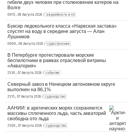
гибели двух человек при столкновении катеров на
Волге
09:15 , 08 Августа 2026 /
аварийность и чп
Буксир ледокольного класса «Нарвская застава»
спустят на воду в середине августа — Алан
Лушников
09:00 , 08 Августа 2026 /
судостроение
В Петербурге протестировали морские
беспилотники в рамках отраслевой витрины
«Акватория»
21:30 , 07 Августа 2026 /
события
Северный завоз в Ненецком автономном округе
выполнен на 86,1%
21:15 , 07 Августа 2026 /
судоходство
ААНИИ: в арктических морях сохраняются
массивы сплоченного льда, часть акваторий
свободна ото льда
21:00 , 07 Августа 2026 /
судоходство