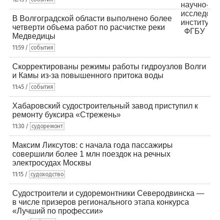
В Волгоградской области выполнено более
четверти объема работ по расчистке реки
Медведицы
11:59 /
события
Скорректированы режимы работы гидроузлов Волги
и Камы из-за повышенного притока воды
11:45 /
события
Хабаровский судостроительный завод приступил к
ремонту буксира «Стрежень»
11:30 /
судоремонт
Максим Ликсутов: с начала года пассажиры
совершили более 1 млн поездок на речных
электросудах Москвы
11:15 /
судоходство
Судостроители и судоремонтники Северодвинска —
в числе призеров регионального этапа конкурса
«Лучший по профессии»