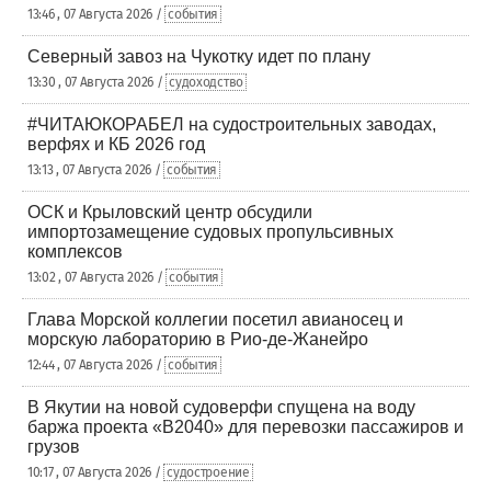
13:46 , 07 Августа 2026 /
события
Северный завоз на Чукотку идет по плану
13:30 , 07 Августа 2026 /
судоходство
#ЧИТАЮКОРАБЕЛ на судостроительных заводах,
верфях и КБ 2026 год
13:13 , 07 Августа 2026 /
события
ОСК и Крыловский центр обсудили
импортозамещение судовых пропульсивных
комплексов
13:02 , 07 Августа 2026 /
события
Глава Морской коллегии посетил авианосец и
морскую лабораторию в Рио-де-Жанейро
12:44 , 07 Августа 2026 /
события
В Якутии на новой судоверфи спущена на воду
баржа проекта «В2040» для перевозки пассажиров и
грузов
10:17 , 07 Августа 2026 /
судостроение