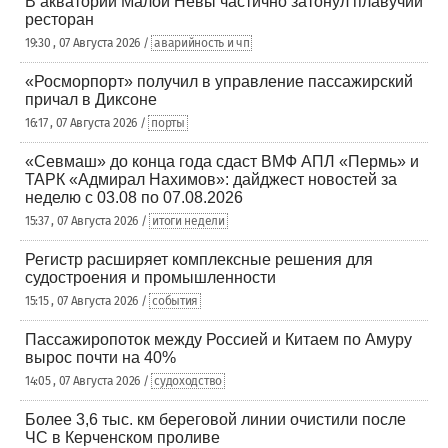
В акватории Малой Невы частично затонул плавучий
ресторан
19:30 , 07 Августа 2026 /
аварийность и чп
«Росморпорт» получил в управление пассажирский
причал в Диксоне
16:17 , 07 Августа 2026 /
порты
«Севмаш» до конца года сдаст ВМФ АПЛ «Пермь» и
ТАРК «Адмирал Нахимов»: дайджест новостей за
неделю с 03.08 по 07.08.2026
15:37 , 07 Августа 2026 /
итоги недели
Регистр расширяет комплексные решения для
судостроения и промышленности
15:15 , 07 Августа 2026 /
события
Пассажиропоток между Россией и Китаем по Амуру
вырос почти на 40%
14:05 , 07 Августа 2026 /
судоходство
Более 3,6 тыс. км береговой линии очистили после
ЧС в Керченском проливе