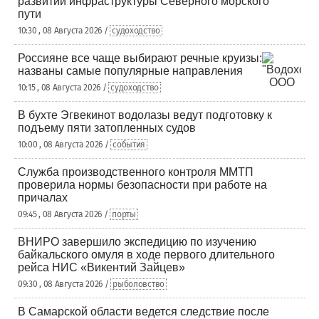
развитии инфраструктуры Северного морского
пути
10:30 , 08 Августа 2026 /
судоходство
Россияне все чаще выбирают речные круизы:
названы самые популярные направления
10:15 , 08 Августа 2026 /
судоходство
В бухте Эгвекинот водолазы ведут подготовку к
подъему пяти затопленных судов
10:00 , 08 Августа 2026 /
события
Служба производственного контроля ММТП
проверила нормы безопасности при работе на
причалах
09:45 , 08 Августа 2026 /
порты
ВНИРО завершило экспедицию по изучению
байкальского омуля в ходе первого длительного
рейса НИС «Викентий Зайцев»
09:30 , 08 Августа 2026 /
рыболовство
В Самарской области ведется следствие после