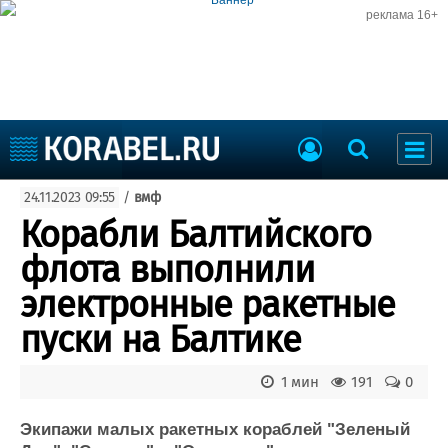
реклама 16+
Судостроение
24.11.2023 09:55
/
вмф
Судоходство
Судоремонт
Корабли Балтийского
События
Пресс-релизы
флота выполнили
Порты
Рыболовство
электронные ракетные
ВМФ
Образование
пуски на Балтике
Яхты и катера
Еще
1 мин
191
0
Судостроение
Торговая площадка
Пульс
Доска объявлений
Экипажи малых ракетных кораблей "Зеленый