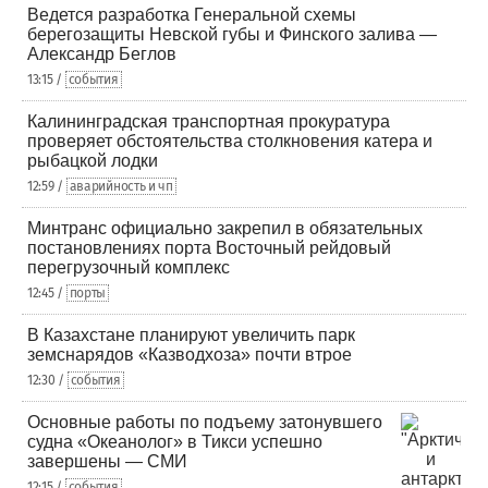
Ведется разработка Генеральной схемы
берегозащиты Невской губы и Финского залива —
Александр Беглов
13:15 /
события
Калининградская транспортная прокуратура
проверяет обстоятельства столкновения катера и
рыбацкой лодки
12:59 /
аварийность и чп
Минтранс официально закрепил в обязательных
постановлениях порта Восточный рейдовый
перегрузочный комплекс
12:45 /
порты
В Казахстане планируют увеличить парк
земснарядов «Казводхоза» почти втрое
12:30 /
события
Основные работы по подъему затонувшего
судна «Океанолог» в Тикси успешно
завершены — СМИ
12:15 /
события