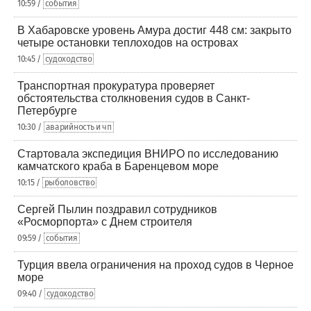
10:59 /
события
В Хабаровске уровень Амура достиг 448 см: закрыто
четыре остановки теплоходов на островах
10:45 /
судоходство
Транспортная прокуратура проверяет
обстоятельства столкновения судов в Санкт-
Петербурге
10:30 /
аварийность и чп
Стартовала экспедиция ВНИРО по исследованию
камчатского краба в Баренцевом море
10:15 /
рыболовство
Сергей Пылин поздравил сотрудников
«Росморпорта» с Днем строителя
09:59 /
события
Турция ввела ограничения на проход судов в Черное
море
09:40 /
судоходство