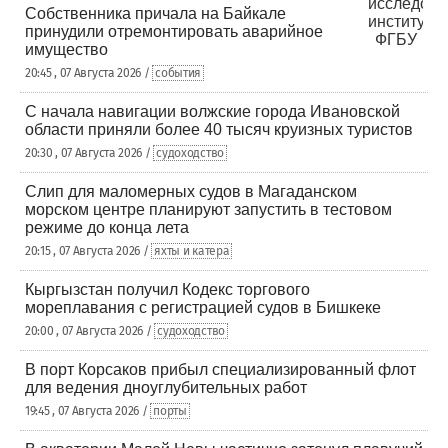
Собственника причала на Байкале
принудили отремонтировать аварийное
имущество
20:45 , 07 Августа 2026 /
события
С начала навигации волжские города Ивановской
области приняли более 40 тысяч круизных туристов
20:30 , 07 Августа 2026 /
судоходство
Слип для маломерных судов в Магаданском
морском центре планируют запустить в тестовом
режиме до конца лета
20:15 , 07 Августа 2026 /
яхты и катера
Кыргызстан получил Кодекс торгового
мореплавания с регистрацией судов в Бишкеке
20:00 , 07 Августа 2026 /
судоходство
В порт Корсаков прибыл специализированный флот
для ведения дноуглубительных работ
19:45 , 07 Августа 2026 /
порты