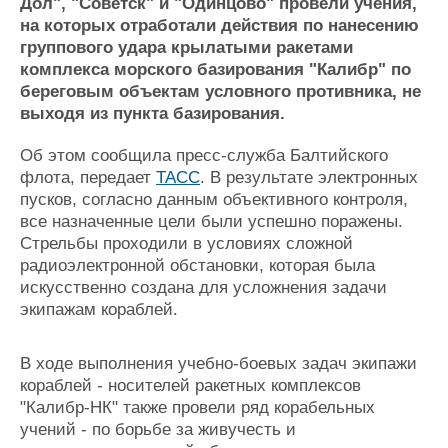
Новости
Продажа флота
Дол", "Советск" и "Одинцово" провели учения,
на которых отработали действия по нанесению
Компании
Оборудование
группового удара крылатыми ракетами
Репутация
Изделия
комплекса морского базирования "Калибр" по
Работа
Материалы
береговым объектам условного противника, не
Крюинг
Услуги
выходя из пункта базирования.
Журнал
Реклама
Об этом сообщила пресс-служба Балтийского
флота, передает
ТАСС
. В результате электронных
пусков, согласно данным объективного контроля,
Конференции
Флот
все назначенные цели были успешно поражены.
Выставки и семинары
Галерея флота
Стрельбы проходили в условиях сложной
Личности
Форум
радиоэлектронной обстановки, которая была
Словарь
Отзывы
искусственно создана для усложнения задачи
Все службы
экипажам кораблей.
В ходе выполнения учебно-боевых задач экипажи
кораблей - носителей ракетных комплексов
"Калибр-НК" также провели ряд корабельных
учений - по борьбе за живучесть и