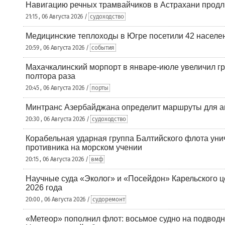
Навигацию речных трамвайчиков в Астрахани продл
21:15 , 06 Августа 2026 /
судоходство
Медицинские теплоходы в Югре посетили 42 населен
20:59 , 06 Августа 2026 /
события
Махачкалинский морпорт в январе-июле увеличил гр
полтора раза
20:45 , 06 Августа 2026 /
порты
Минтранс Азербайджана определит маршруты для а
20:30 , 06 Августа 2026 /
судоходство
Корабельная ударная группа Балтийского флота уни
противника на морском учении
20:15 , 06 Августа 2026 /
вмф
Научные суда «Эколог» и «Посейдон» Карельского 
2026 года
20:00 , 06 Августа 2026 /
судоремонт
«Метеор» пополнил флот: восьмое судно на подводн