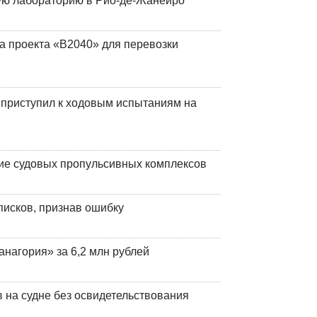
кую лабораторию в Рио-де-Жанейро
а проекта «В2040» для перевозки
 приступил к ходовым испытаниям на
ие судовых пропульсивных комплексов
писков, признав ошибку
анагория» за 6,2 млн рублей
на судне без освидетельствования