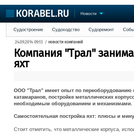
Новости
Судостроение
Судоходство
Судоремонт
События
Пре
Судостроение
Судоходство
Судоремонт
Собы
Судостроение
Торговая площадка
Конфере
24.09.2014 09:13
/
новости компаний
Пульс
Доска объявлений
Выставк
Компания "Трал" занима
Новости
Продажа флота
Личност
Компании
Оборудование
Словарь
яхт
Репутация
Изделия
Работа
Материалы
Крюинг
Услуги
Журнал
ООО "Трал" имеет опыт по переоборудованию 
Реклама
катамаранов, постройке металлических корпусо
необходимым оборудованием и механизмами.
Самостоятельная постройка яхт: плюсы и мин
Стоит отметить, что металлические корпуса, испо