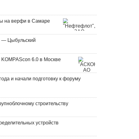
ны на верфи в Самаре
у — Цыбульский
 KOMPAScon 6.0 в Москве
года и начали подготовку к форуму
рупноблочному строительству
ределительных устройств