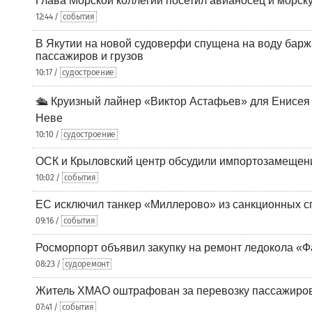
Глава Морской коллегии посетил авианосец и морс
12:44 /
события
В Якутии на новой судоверфи спущена на воду барж
пассажиров и грузов
10:17 /
судостроение
🛳️ Круизный лайнер «Виктор Астафьев» для Енисея
Неве
10:10 /
судостроение
ОСК и Крыловский центр обсудили импортозамещен
10:02 /
события
ЕС исключил танкер «Миллерово» из санкционных с
09:16 /
события
Росморпорт объявил закупку на ремонт ледокола «Ф
08:23 /
судоремонт
Житель ХМАО оштрафован за перевозку пассажиров 
07:41 /
события