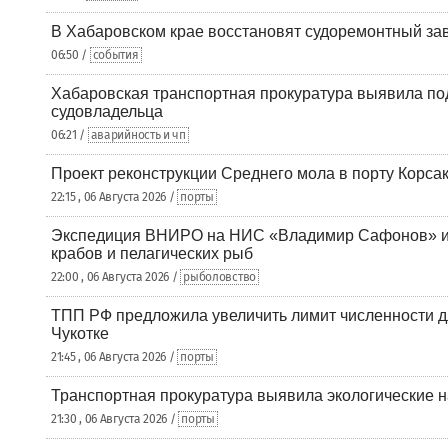
В Хабаровском крае восстановят судоремонтный за
06:50 /
события
Хабаровская транспортная прокуратура выявила по
судовладельца
06:21 /
аварийность и чп
Проект реконструкции Среднего мола в порту Корса
22:15 , 06 Августа 2026 /
порты
Экспедиция ВНИРО на НИС «Владимир Сафонов» и
крабов и пелагических рыб
22:00 , 06 Августа 2026 /
рыболовство
ТПП РФ предложила увеличить лимит численности д
Чукотке
21:45 , 06 Августа 2026 /
порты
Транспортная прокуратура выявила экологические 
21:30 , 06 Августа 2026 /
порты