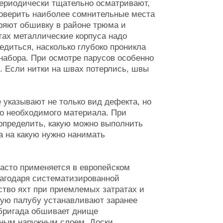
периодически тщательно осматривают,
роверить наиболее сомнительные места
ряют обшивку в районе трюма и
тах металлические корпуса надо
едиться, насколько глубоко проникла
 набора. При осмотре парусов особенно
. Если нитки на швах потерлись, швы
 указывают не только вид дефекта, но
во необходимого материала. При
определить, какую можно выполнить
а на какую нужно нанимать
асто применяется в европейском
лагодаря систематизированной
ство яхт при приемлемых затратах и
вую палубу устанавливают заранее
 бригада обшивает днище
ьным наружным слоем. Доски