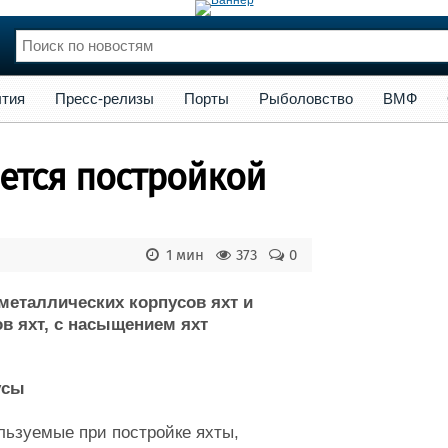
сс-релизы
Порты
Рыболовство
ВМФ
Образование
Яхт
тия
Пресс-релизы
Порты
Рыболовство
ВМФ
нции
Флот
и и семинары
Галерея флота
ется постройкой
и
Форум
Отзывы
Все службы
1 мин
373
0
металлических корпусов яхт и
в яхт, с насыщением яхт
усы
льзуемые при постройке яхты,