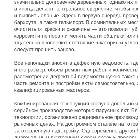
значительно долговечнее деревянных, однако их 
а иногда делают контрольное сверление, чтобы п
и выявить слабые. Здесь в первую очередь прове
бархоута, а также гельмпорт. В сомнительных мес
очистить от краски и ржавчины — это позволит уб
коррозия и не пора ли менять части обшивки или
тщательно проверяют состояние шкаторин и углов
следует прошить заново.
Все неполадки вносят в дефектную ведомость, где
и его размер, объем ремонтных работ и количест
рассмотрении дефектной ведомости нужно также 
часть ремонта и постройки яхты самостоятельно, 
квалифицированных мастеров.
Комбинированная конструкция корпуса довольно ч
серийном производстве моторно-парусных яхт. Б
технологии, организовано рациональное производ
рыночных ценах. На достроечном стапеле на гото
заготовленную надстройку. Одновременно другая
диагональным внутренним слоем досок и продол