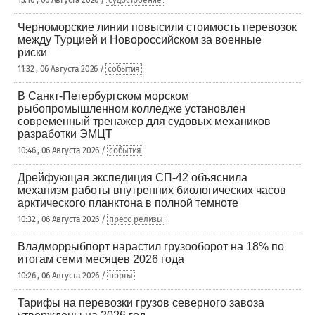
13:10 , 06 Августа 2026 /
судостроение
Черноморские линии повысили стоимость перевозок
между Турцией и Новороссийском за военные
риски
11:32 , 06 Августа 2026 /
события
В Санкт-Петербургском морском
рыбопромышленном колледже установлен
современный тренажер для судовых механиков
разработки ЭМЦТ
10:46 , 06 Августа 2026 /
события
Дрейфующая экспедиция СП-42 объяснила
механизм работы внутренних биологических часов
арктического планктона в полной темноте
10:32 , 06 Августа 2026 /
пресс-релизы
Владморрыбпорт нарастил грузооборот на 18% по
итогам семи месяцев 2026 года
10:26 , 06 Августа 2026 /
порты
Тарифы на перевозки грузов северного завоза