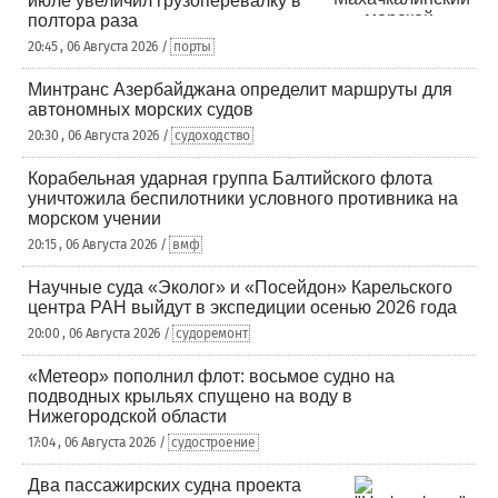
июле увеличил грузоперевалку в
полтора раза
20:45 , 06 Августа 2026 /
порты
Минтранс Азербайджана определит маршруты для
автономных морских судов
20:30 , 06 Августа 2026 /
судоходство
Корабельная ударная группа Балтийского флота
уничтожила беспилотники условного противника на
морском учении
20:15 , 06 Августа 2026 /
вмф
Научные суда «Эколог» и «Посейдон» Карельского
центра РАН выйдут в экспедиции осенью 2026 года
20:00 , 06 Августа 2026 /
судоремонт
«Метеор» пополнил флот: восьмое судно на
подводных крыльях спущено на воду в
Нижегородской области
17:04 , 06 Августа 2026 /
судостроение
Два пассажирских судна проекта