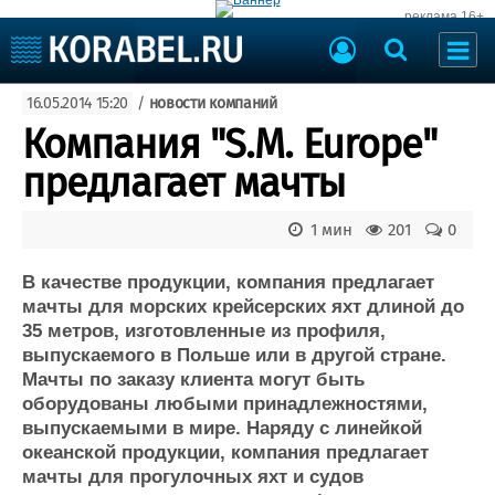
реклама 16+
Судостроение
16.05.2014 15:20
/
новости компаний
Судоходство
Судоремонт
Компания "S.M. Europe"
События
Пресс-релизы
предлагает мачты
Порты
Рыболовство
ВМФ
1 мин
201
0
Образование
Яхты и катера
Еще
В качестве продукции, компания предлагает
мачты для морских крейсерских яхт длиной до
Судостроение
Торговая площадка
35 метров, изготовленные из профиля,
выпускаемого в Польше или в другой стране.
Пульс
Доска объявлений
Мачты по заказу клиента могут быть
Новости
Продажа флота
оборудованы любыми принадлежностями,
Компании
Оборудование
выпускаемыми в мире. Наряду с линейкой
Репутация
Изделия
океанской продукции, компания предлагает
Работа
Материалы
мачты для прогулочных яхт и судов
Крюинг
Услуги