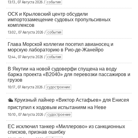
13:13 , 07 Августа 2026 /
события
ОСК и Крыловский центр обсудили
импортозамещение судовых пропульсивных
комплексов
13:02 , 07 Августа 2026 /
события
Глава Морской коллегии посетил авианосец и
морскую лабораторию в Рио-де-Жанейро
12:44 , 07 Августа 2026 /
события
В Якутии на новой судоверфи спущена на воду
баржа проекта «В2040» для перевозки пассажиров и
грузов
10:17 , 07 Августа 2026 /
судостроение
🛳️ Круизный лайнер «Виктор Астафьев» для Енисея
приступил к ходовым испытаниям на Неве
10:10 , 07 Августа 2026 /
судостроение
ЕС исключил танкер «Миллерово» из санкционных
списков, признав ошибку