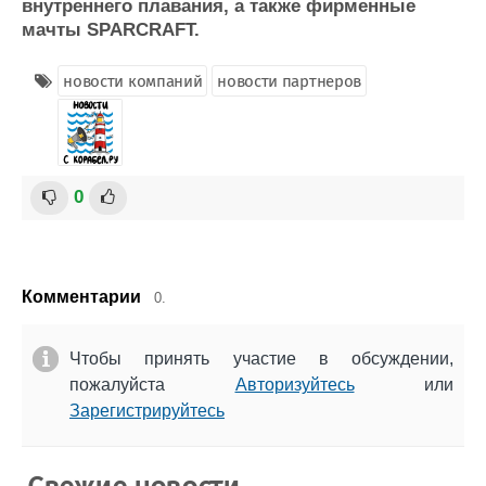
внутреннего плавания, а также фирменные
Журнал
мачты SPARCRAFT.
Реклама
новости компаний
новости партнеров
Конференции
Флот
Выставки и семинары
Галерея флота
Личности
Форум
Словарь
Отзывы
0
Все службы
Комментарии
0.
Чтобы принять участие в обсуждении,
пожалуйста
Авторизуйтесь
или
Зарегистрируйтесь