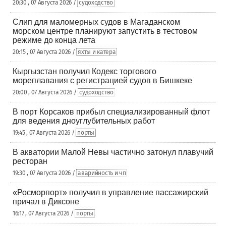
20:30 , 07 Августа 2026 /
судоходство
Слип для маломерных судов в Магаданском
морском центре планируют запустить в тестовом
режиме до конца лета
20:15 , 07 Августа 2026 /
яхты и катера
Кыргызстан получил Кодекс торгового
мореплавания с регистрацией судов в Бишкеке
20:00 , 07 Августа 2026 /
судоходство
В порт Корсаков прибыл специализированный флот
для ведения дноуглубительных работ
19:45 , 07 Августа 2026 /
порты
В акватории Малой Невы частично затонул плавучий
ресторан
19:30 , 07 Августа 2026 /
аварийность и чп
«Росморпорт» получил в управление пассажирский
причал в Диксоне
16:17 , 07 Августа 2026 /
порты