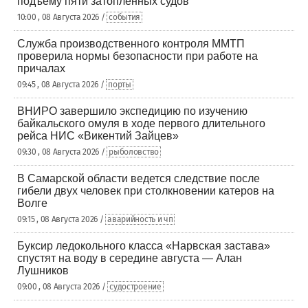
подъему пяти затопленных судов
10:00 , 08 Августа 2026 /
события
Служба производственного контроля ММТП
проверила нормы безопасности при работе на
причалах
09:45 , 08 Августа 2026 /
порты
ВНИРО завершило экспедицию по изучению
байкальского омуля в ходе первого длительного
рейса НИС «Викентий Зайцев»
09:30 , 08 Августа 2026 /
рыболовство
В Самарской области ведется следствие после
гибели двух человек при столкновении катеров на
Волге
09:15 , 08 Августа 2026 /
аварийность и чп
Буксир ледокольного класса «Нарвская застава»
спустят на воду в середине августа — Алан
Лушников
09:00 , 08 Августа 2026 /
судостроение