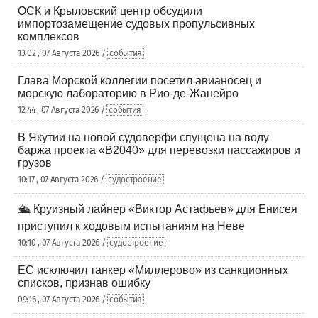
ОСК и Крыловский центр обсудили
импортозамещение судовых пропульсивных
комплексов
13:02 , 07 Августа 2026 /
события
Глава Морской коллегии посетил авианосец и
морскую лабораторию в Рио-де-Жанейро
12:44 , 07 Августа 2026 /
события
В Якутии на новой судоверфи спущена на воду
баржа проекта «В2040» для перевозки пассажиров и
грузов
10:17 , 07 Августа 2026 /
судостроение
🛳️ Круизный лайнер «Виктор Астафьев» для Енисея
приступил к ходовым испытаниям на Неве
10:10 , 07 Августа 2026 /
судостроение
ЕС исключил танкер «Миллерово» из санкционных
списков, признав ошибку
09:16 , 07 Августа 2026 /
события