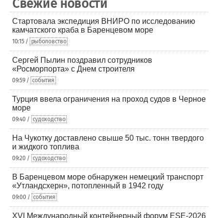
Свежие новости
Стартовала экспедиция ВНИРО по исследованию
камчатского краба в Баренцевом море
10:15 /
рыболовство
Сергей Пылин поздравил сотрудников
«Росморпорта» с Днем строителя
09:59 /
события
Турция ввела ограничения на проход судов в Черное
море
09:40 /
судоходство
На Чукотку доставлено свыше 50 тыс. тонн твердого
и жидкого топлива
09:20 /
судоходство
В Баренцевом море обнаружен немецкий транспорт
«Утландсхерн», потопленный в 1942 году
09:00 /
события
XVI Международный контейнерный форум ESE-2026