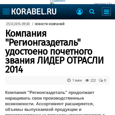
реклама 16+
Судостроение
25.12.2014 09:30
/
новости компаний
Судоходство
Судоремонт
Компания
События
Пресс-релизы
"Регионгаздеталь"
Порты
Рыболовство
удостоено почетного
ВМФ
Образование
звания ЛИДЕР ОТРАСЛИ
Яхты и катера
Еще
2014
Судостроение
Торговая площадка
1 мин
222
0
Пульс
Доска объявлений
Новости
Продажа флота
Компания "Регионгаздеталь" продолжает
Компании
Оборудование
наращивать свои производственные
Репутация
Изделия
возможности. Ассортимент расширяется,
Работа
Материалы
объемы выпускаемой продукции и
Крюинг
Услуги