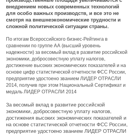
производственные площади увеличиваются с
Журнал
внедрением новых современных технологий
Реклама
для особо важных производств, и все это не
смотря на внешнеэкономические трудности и
сложной политической ситуации страны.
Конференции
Флот
Выставки и семинары
Галерея флота
По итогам Всероссийского бизнес-Рейтинга в
Личности
Форум
сравнении по группе АА (высший уровень
надежности) за весомый вклад в развитие российской
Словарь
Отзывы
экономики, добросовестную уплату налогов,
Все службы
достижение высоких экономических показателей и на
основе цифр статистической отчетности ФСС России,
предприятие удостоено званием ЛИДЕР ОТРАСЛИ
2014, получив при этом Национальный Сертификат и
медаль ЛИДЕР ОТРАСЛИ 2014
За весомый вклад в развитие российской
экономики, добросовестную уплату налогов,
достижения высоких экономических показателей и
на основе статистической отчетности ФСС России,
предприятие удостоено званием ЛИДЕР ОТРАСЛИ