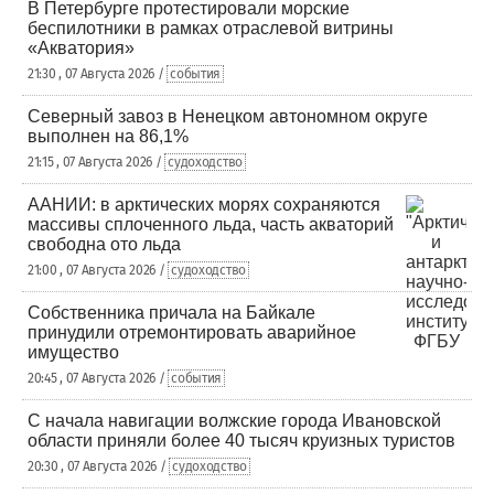
В Петербурге протестировали морские
беспилотники в рамках отраслевой витрины
«Акватория»
21:30 , 07 Августа 2026 /
события
Северный завоз в Ненецком автономном округе
выполнен на 86,1%
21:15 , 07 Августа 2026 /
судоходство
ААНИИ: в арктических морях сохраняются
массивы сплоченного льда, часть акваторий
свободна ото льда
21:00 , 07 Августа 2026 /
судоходство
Собственника причала на Байкале
принудили отремонтировать аварийное
имущество
20:45 , 07 Августа 2026 /
события
С начала навигации волжские города Ивановской
области приняли более 40 тысяч круизных туристов
20:30 , 07 Августа 2026 /
судоходство