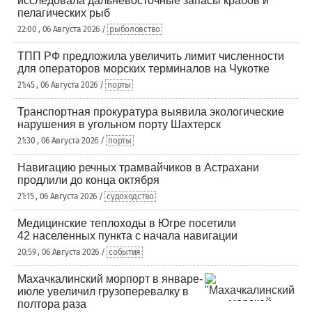
исследовала дальневосточные запасы крабов и
пелагических рыб
22:00 , 06 Августа 2026 /
рыболовство
ТПП РФ предложила увеличить лимит численности
для операторов морских терминалов на Чукотке
21:45 , 06 Августа 2026 /
порты
Транспортная прокуратура выявила экологические
нарушения в угольном порту Шахтерск
21:30 , 06 Августа 2026 /
порты
Навигацию речных трамвайчиков в Астрахани
продлили до конца октября
21:15 , 06 Августа 2026 /
судоходство
Медицинские теплоходы в Югре посетили
42 населенных пункта с начала навигации
20:59 , 06 Августа 2026 /
события
Махачкалинский морпорт в январе-
июле увеличил грузоперевалку в
полтора раза