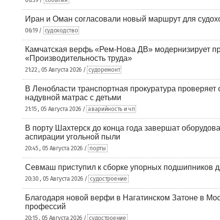
06:39 /
события
Иран и Оман согласовали новый маршрут для судох
06:19 /
судоходство
Камчатская верфь «Рем-Нова ДВ» модернизирует пр
«Производительность труда»
21:22 , 05 Августа 2026 /
судоремонт
В Ленобласти транспортная прокуратура проверяет 
надувной матрас с детьми
21:15 , 05 Августа 2026 /
аварийность и чп
В порту Шахтерск до конца года завершат оборудова
аспирации угольной пыли
20:45 , 05 Августа 2026 /
порты
Севмаш приступил к сборке упорных подшипников д
20:30 , 05 Августа 2026 /
судостроение
Благодаря новой верфи в Нагатинском Затоне в Мос
профессий
20:15 , 05 Августа 2026 /
судостроение