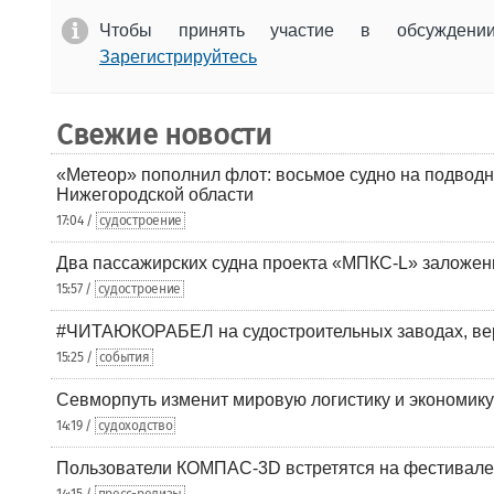
Чтобы принять участие в обсужден
Зарегистрируйтесь
Свежие новости
«Метеор» пополнил флот: восьмое судно на подводн
Нижегородской области
17:04 /
судостроение
Два пассажирских судна проекта «МПКС-L» заложе
15:57 /
судостроение
#ЧИТАЮКОРАБЕЛ на судостроительных заводах, вер
15:25 /
события
Севморпуть изменит мировую логистику и экономик
14:19 /
судоходство
Пользователи КОМПАС-3D встретятся на фестивале