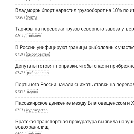
Владморрыбпорт нарастил грузооборот на 18% по ит
10:26 /
порты
Тарифы на перевозки грузов северного завоза утве
08:14 /
события
В России унифицируют границы рыболовных участк
07:59 /
рыболовство
Депутаты готовят поправки, чтобы спасти прибрежн
07:47 /
рыболовство
Порты юга России начали снижать ставки на перевал
07:21 /
порты
Пассажирское движение между Благовещенском и Х
07:07 /
судоходство
Братская транспортная прокуратура выявила наруш
водохранилищ