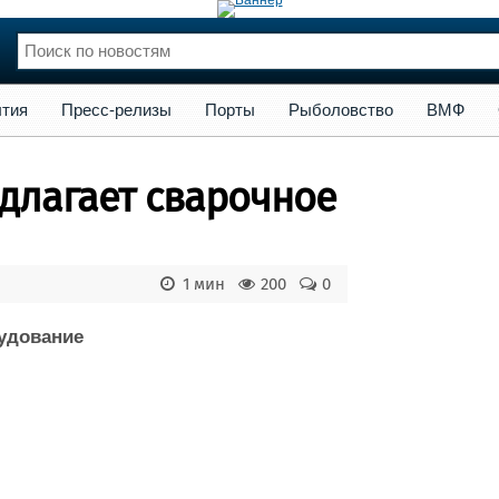
сс-релизы
Порты
Рыболовство
ВМФ
Образование
Яхт
тия
Пресс-релизы
Порты
Рыболовство
ВМФ
нции
Флот
и и семинары
Галерея флота
длагает сварочное
и
Форум
Отзывы
Все службы
1 мин
200
0
рудование