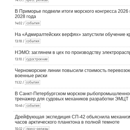
14:15 /
пресс-релизы
В Приморье подвели итоги морского конгресса 2026 
2028 года
14:02 /
события
На «Адмиралтейских верфях» запустили обучение к
13:18 /
события
НЭМО: заглянем в цех по производству электрорасп
13:10 /
судостроение
Черноморские линии повысили стоимость перевозок
военные риски
11:32 /
события
В Санкт-Петербургском морском рыбопромышленно
тренажер для судовых механиков разработки ЭМЦТ
10:46 /
события
Дрейфующая экспедиция СП-42 объяснила механизм
часов арктического планктона в полной темноте
10:32 /
пресс-релизы