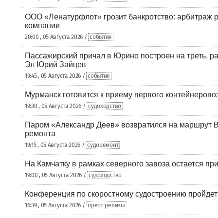
ООО «Ленатурфлот» грозит банкротство: арбитраж р
компании
20:00 , 05 Августа 2026 /
события
Пассажирский причал в Юрино построен на треть, 
Эл Юрий Зайцев
19:45 , 05 Августа 2026 /
события
Мурманск готовится к приему первого контейнеровоз
19:30 , 05 Августа 2026 /
судоходство
Паром «Александр Деев» возвратился на маршрут 
ремонта
19:15 , 05 Августа 2026 /
судоремонт
На Камчатку в рамках северного завоза остается при
19:00 , 05 Августа 2026 /
судоходство
Конференция по скоростному судостроению пройде
16:39 , 05 Августа 2026 /
пресс-релизы