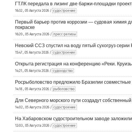
ГТЛК передала в лизинг две баржи-площадки проек
16:32 , 05 Августа 2026 /
судостроение
Первый барьер против коррозии — судовая химия дл
покраске
16:20 , 05 Августа 2026 /
пресс-релизы
Невский ССЗ спустил на воду пятый сухогруз сери
15:47 , 05 Августа 2026 /
судостроение
Открыта регистрация на конференцию «Реки. Круиз
14:21 , 05 Августа 2026 /
судоходство
Росрыболовство предложило Бразилии совместные п
14:18 , 05 Августа 2026 /
рыболовство
Для Северного морского пути создадут собственны
14:02 , 05 Августа 2026 /
судостроение
На Хабаровском судостроительном заводе заложили
12:03 , 05 Августа 2026 /
судостроение