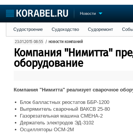
Новости
Судостроение
Судоходство
Судоремонт
События
Пре
Судостроение
Судоходство
Судоремонт
Собы
Судостроение
Торговая площадка
Конфере
23.01.2015 08:55
/
новости компаний
Пульс
Доска объявлений
Выставк
Компания "Нимитта" пре
Новости
Продажа флота
Личност
Компании
Оборудование
Словарь
оборудование
Репутация
Изделия
Работа
Материалы
Крюинг
Услуги
Журнал
Компания "Нимитта" реализует сварочное обо
Реклама
Блок балластных реостатов ББР-1200
Выпрямитель сварочный ВАКСВ 25-80
Газорезательная машина СМЕНА-2
Держатель электродов ЭД-3102
Осцилляторы ОСМ-2М