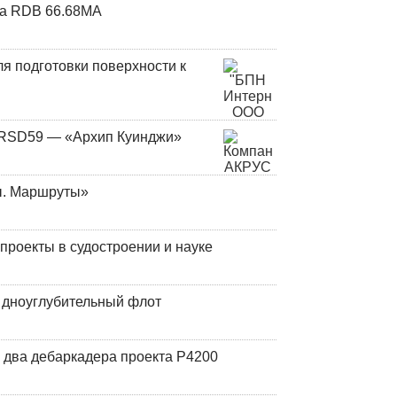
та RDB 66.68МА
я подготовки поверхности к
и RSD59 — «Архип Куинджи»
ы. Маршруты»
роекты в судостроении и науке
й дноуглубительный флот
 два дебаркадера проекта Р4200