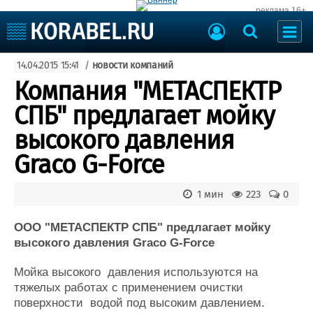
реклама 16+
Судостроение
14.04.2015 15:41
/
новости компаний
Судоходство
Судоремонт
Компания "МЕТАСПЕКТР
События
Пресс-релизы
СПБ" предлагает мойку
Порты
Рыболовство
высокого давления
ВМФ
Образование
Graco G-Force
Яхты и катера
Еще
1 мин
223
0
Судостроение
Торговая площадка
Пульс
Доска объявлений
ООО "МЕТАСПЕКТР СПБ" предлагает мойку
Новости
Продажа флота
высокого давления Graco G-Force
Компании
Оборудование
Мойка высокого давления используются на
Репутация
Изделия
тяжелых работах с применением очистки
Работа
Материалы
поверхности водой под высоким давлением.
Крюинг
Услуги