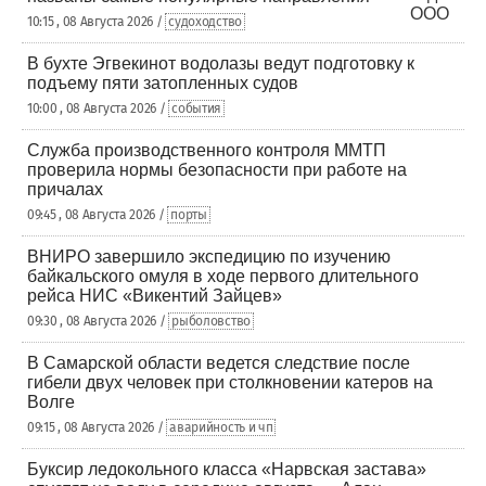
10:15 , 08 Августа 2026 /
судоходство
В бухте Эгвекинот водолазы ведут подготовку к
подъему пяти затопленных судов
10:00 , 08 Августа 2026 /
события
Служба производственного контроля ММТП
проверила нормы безопасности при работе на
причалах
09:45 , 08 Августа 2026 /
порты
ВНИРО завершило экспедицию по изучению
байкальского омуля в ходе первого длительного
рейса НИС «Викентий Зайцев»
09:30 , 08 Августа 2026 /
рыболовство
В Самарской области ведется следствие после
гибели двух человек при столкновении катеров на
Волге
09:15 , 08 Августа 2026 /
аварийность и чп
Буксир ледокольного класса «Нарвская застава»