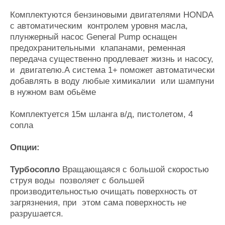
Журнал
Комплектуются бензиновыми двигателями HONDA
Реклама
c автоматическим контролем уровня масла,
плунжерный насос General Pump оснащен
предохранительными клапанами, ременная
Конференции
Флот
передача существенно продлевает жизнь и насосу,
Выставки и семинары
Галерея флота
и двигателю.А система 1+ поможет автоматически
Личности
Форум
добавлять в воду любые химикалии или шампуни
Словарь
Отзывы
в нужном вам обьёме
Все службы
Комплектуется 15м шланга в/д, пистолетом, 4
сопла
Опции:
Турбосопло
Вращающаяся с большой скоростью
струя воды позволяет с большей
производительностью очищать поверхность от
загрязнения, при этом сама поверхность не
разрушается.