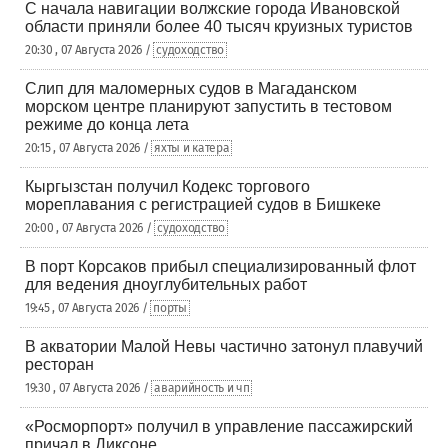
С начала навигации волжские города Ивановской
области приняли более 40 тысяч круизных туристов
20:30 , 07 Августа 2026 /
судоходство
Слип для маломерных судов в Магаданском
морском центре планируют запустить в тестовом
режиме до конца лета
20:15 , 07 Августа 2026 /
яхты и катера
Кыргызстан получил Кодекс торгового
мореплавания с регистрацией судов в Бишкеке
20:00 , 07 Августа 2026 /
судоходство
В порт Корсаков прибыл специализированный флот
для ведения дноуглубительных работ
19:45 , 07 Августа 2026 /
порты
В акватории Малой Невы частично затонул плавучий
ресторан
19:30 , 07 Августа 2026 /
аварийность и чп
«Росморпорт» получил в управление пассажирский
причал в Диксоне