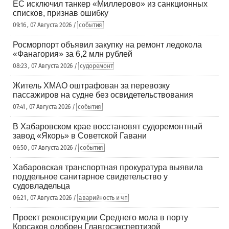
ЕС исключил танкер «Миллерово» из санкционных
списков, признав ошибку
09:16 , 07 Августа 2026 /
события
Росморпорт объявил закупку на ремонт ледокола
«Фанагория» за 6,2 млн рублей
08:23 , 07 Августа 2026 /
судоремонт
Житель ХМАО оштрафован за перевозку
пассажиров на судне без освидетельствования
07:41 , 07 Августа 2026 /
события
В Хабаровском крае восстановят судоремонтный
завод «Якорь» в Советской Гавани
06:50 , 07 Августа 2026 /
события
Хабаровская транспортная прокуратура выявила
поддельное санитарное свидетельство у
судовладельца
06:21 , 07 Августа 2026 /
аварийность и чп
Проект реконструкции Среднего мола в порту
Корсаков одобрен Главгосэкспертизой