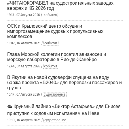
#ЧИТАЮКОРАБЕЛ на судостроительных заводах,
верфях и КБ 2026 год
13:13 , 07 Августа 2026 /
события
ОСК и Крыловский центр обсудили
импортозамещение судовых пропульсивных
комплексов
13:02 , 07 Августа 2026 /
события
Глава Морской коллегии посетил авианосец и
морскую лабораторию в Рио-де-Жанейро
12:44 , 07 Августа 2026 /
события
В Якутии на новой судоверфи спущена на воду
баржа проекта «В2040» для перевозки пассажиров и
грузов
10:17 , 07 Августа 2026 /
судостроение
🛳️ Круизный лайнер «Виктор Астафьев» для Енисея
приступил к ходовым испытаниям на Неве
10:10 , 07 Августа 2026 /
судостроение