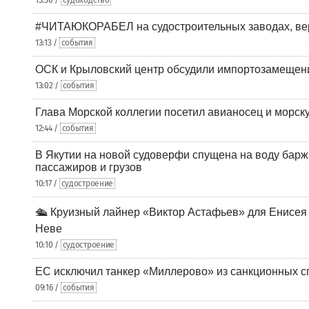
13:30 /
судоходство
#ЧИТАЮКОРАБЕЛ на судостроительных заводах, вер
13:13 /
события
ОСК и Крыловский центр обсудили импортозамещен
13:02 /
события
Глава Морской коллегии посетил авианосец и морс
12:44 /
события
В Якутии на новой судоверфи спущена на воду барж
пассажиров и грузов
10:17 /
судостроение
🛳️ Круизный лайнер «Виктор Астафьев» для Енисея
Неве
10:10 /
судостроение
ЕС исключил танкер «Миллерово» из санкционных с
09:16 /
события