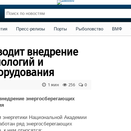
сс-релизы
Порты
Рыболовство
ВМФ
Образование
Яхт
тия
Пресс-релизы
Порты
Рыболовство
ВМФ
нции
Флот
и и семинары
Галерея флота
водит внедрение
и
Форум
Отзывы
нологий и
Все службы
орудования
1 мин
256
0
внедрение энергосберегающих
ия
м энергетики Национальной Академии
работан ряд энергосберегающих
 к ним относятся: