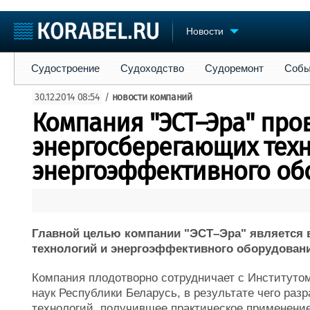
Новости
Судостроение
Судоходство
Судоремонт
События
Пре
Судостроение
Судоходство
Судоремонт
Собы
Судостроение
Торговая площадка
Конфере
30.12.2014 08:54
/
новости компаний
Пульс
Доска объявлений
Выставк
Компания "ЭСТ–Эра" про
Новости
Продажа флота
Личност
Компании
Оборудование
Словарь
энергосберегающих тех
Репутация
Изделия
энергоэффективного об
Работа
Материалы
Крюинг
Услуги
Журнал
Реклама
Главной целью компании "ЭСТ–Эра" является 
технологий и энергоэффективного оборудован
Компания плодотворно сотрудничает с Институто
наук Республики Беларусь, в результате чего раз
технологий, получившее практическое применение,