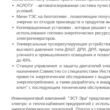
АСЛОТУ - автоматизированная система лучист
условий.
Мини-ТЭС на биотопливе , позволяющие получ
энергию из отходов производств и продуктов ж
Когенерационные установки , которые решают
использования топливо-энергетических ресурс
электрогенераторов.
Универсальные пускорегулирующие устройства
высокого давления типа ДНаТ, ДРИ, ДРЛ, пред
уличного и промышленного освещения и позво
до 40%.
Станции управления и защиты двигателей эле
назначения.Совместно со специалистами Инсти
провести энергетическое обследование с выда
энергопотребления, а также разработать и вне
ключ” с последующим техническим обслужива
Инжиниринговой компанией "ЭСТ-Эра" предлагаю
электро- и теплоснабжения предприятий с испол
энергосберегающих технологий. Подход к строит