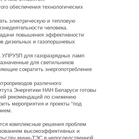
ого обеспечения технологических
ать электрическую и тепловую
изнедеятельности человека.
 задачи повышения эффективности
ов дизельных и газопоршневых
 УПРУ5П для газоразрядных ламп
назначенные для светильников
ляющие сократить энергопотребление
ктроприводов различного
тута Энергетики НАН Беларуси готовы
чей рекомендаций по снижению
дрить мероприятия и проекты “под
нием.
тся комплексные решения проблем
ьзованием высокоэффективных и
ельству мини-ТЭС в непосредственной