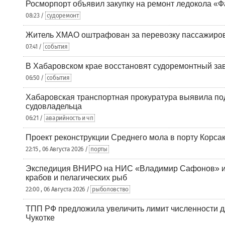
Росморпорт объявил закупку на ремонт ледокола «Ф
08:23 /
судоремонт
Житель ХМАО оштрафован за перевозку пассажиров 
07:41 /
события
В Хабаровском крае восстановят судоремонтный за
06:50 /
события
Хабаровская транспортная прокуратура выявила по
судовладельца
06:21 /
аварийность и чп
Проект реконструкции Среднего мола в порту Корса
22:15 , 06 Августа 2026 /
порты
Экспедиция ВНИРО на НИС «Владимир Сафонов» и
крабов и пелагических рыб
22:00 , 06 Августа 2026 /
рыболовство
ТПП РФ предложила увеличить лимит численности д
Чукотке