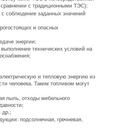
в сравнении с традиционными ТЭС):
 с соблюдение заданных значений
орогостоящих и опасных
едаче энергии;
 выполнение технических условий на
роснабжения;
электрическую и тепловую энергию из
сти человека. Таким топливом могут
ая пыль, отходы мебельного
давности;
 др.;
укции: подсолнечная, гречневая,