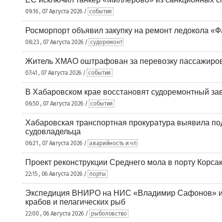
09:16 , 07 Августа 2026 /
события
Росморпорт объявил закупку на ремонт ледокола «Ф
08:23 , 07 Августа 2026 /
судоремонт
Житель ХМАО оштрафован за перевозку пассажиров 
07:41 , 07 Августа 2026 /
события
В Хабаровском крае восстановят судоремонтный за
06:50 , 07 Августа 2026 /
события
Хабаровская транспортная прокуратура выявила по
судовладельца
06:21 , 07 Августа 2026 /
аварийность и чп
Проект реконструкции Среднего мола в порту Корса
22:15 , 06 Августа 2026 /
порты
Экспедиция ВНИРО на НИС «Владимир Сафонов» и
крабов и пелагических рыб
22:00 , 06 Августа 2026 /
рыболовство