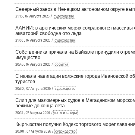
Северный завоз в Ненецком автономном округе вып
21:15 , 07 Августа 2026 /
судоходство
ААНИИ: в арктических морях сохраняются массивы с
акваторий свободна ото льда
21:00 , 07 Августа 2026 /
судоходство
Собственника причала на Байкале принудили отрем
имущество
20:45 , 07 Августа 2026 /
события
С начала навигации волжские города Ивановской об
туристов
20:30 , 07 Августа 2026 /
судоходство
Слип для маломерных судов в Магаданском морском 
режиме до конца лета
20:15 , 07 Августа 2026 /
яхты и катера
Кыргызстан получил Кодекс торгового мореплавания
20:00 , 07 Августа 2026 /
судоходство