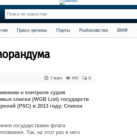
сс-релизы
Порты
Рыболовство
ВМФ
Образование
Яхт
тия
Пресс-релизы
Порты
Рыболовство
ВМФ
нции
Флот
и и семинары
Галерея флота
морандума
и
Форум
Отзывы
Все службы
1 мин
961
0
имании о контроле судов
овые списки (WGB List) государств
ролей (PSC) в 2013 году. Списки
нения государствами флага
авания. Так, на этот раз в него