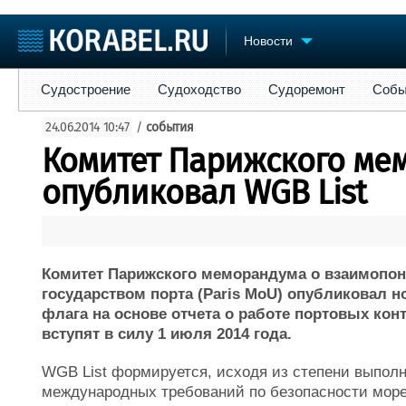
Новости
Судостроение
Судоходство
Судоремонт
События
Пре
Судостроение
Судоходство
Судоремонт
Собы
Судостроение
Торговая площадка
Конфере
24.06.2014 10:47
/
события
Пульс
Доска объявлений
Выставк
Комитет Парижского ме
Новости
Продажа флота
Личност
Компании
Оборудование
Словарь
опубликовал WGB List
Репутация
Изделия
Работа
Материалы
Крюинг
Услуги
Журнал
Комитет Парижского меморандума о взаимопон
Реклама
государством порта (Paris MoU) опубликовал н
флага на основе отчета о работе портовых конт
вступят в силу 1 июля 2014 года.
WGB List формируется, исходя из степени выпол
международных требований по безопасности морепл