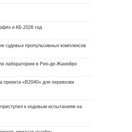
фях и КБ 2026 год
ие судовых пропульсивных комплексов
кую лабораторию в Рио-де-Жанейро
а проекта «В2040» для перевозки
 приступил к ходовым испытаниям на
писков, признав ошибку