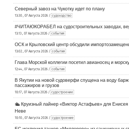
Северный завоз на Чукотку идет по плану
13:30 , 07 Августа 2026 /
судоходство
#ЧИТАЮКОРАБЕЛ на судостроительных заводах, вер
13:13 , 07 Августа 2026 /
события
ОСК и Крыловский центр обсудили импортозамещен
13:02 , 07 Августа 2026 /
события
Глава Морской коллегии посетил авианосец и морс
12:44 , 07 Августа 2026 /
события
В Якутии на новой судоверфи спущена на воду барж
пассажиров и грузов
10:17 , 07 Августа 2026 /
судостроение
🛳️ Круизный лайнер «Виктор Астафьев» для Енисея
Неве
10:10 , 07 Августа 2026 /
судостроение
ЕС исключил танкер «Миллерово» из санкционных с