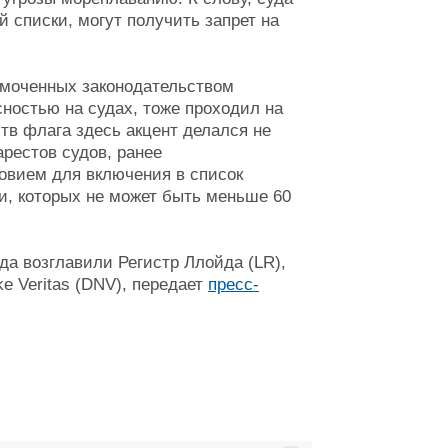
 списки, могут получить запрет на
омоченных законодательством
сностью на судах, тоже проходил на
ств флага здесь акцент делался не
арестов судов, ранее
овием для включения в список
ии, которых не может быть меньше 60
да возглавили Регистр Ллойда (LR),
e Veritas (DNV), передает
пресс-