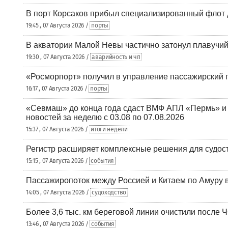
В порт Корсаков прибыл специализированный флот 
19:45 , 07 Августа 2026 /
порты
В акватории Малой Невы частично затонул плавучий
19:30 , 07 Августа 2026 /
аварийность и чп
«Росморпорт» получил в управление пассажирский 
16:17 , 07 Августа 2026 /
порты
«Севмаш» до конца года сдаст ВМФ АПЛ «Пермь» и
новостей за неделю с 03.08 по 07.08.2026
15:37 , 07 Августа 2026 /
итоги недели
Регистр расширяет комплексные решения для судо
15:15 , 07 Августа 2026 /
события
Пассажиропоток между Россией и Китаем по Амуру 
14:05 , 07 Августа 2026 /
судоходство
Более 3,6 тыс. км береговой линии очистили после 
13:46 , 07 Августа 2026 /
события