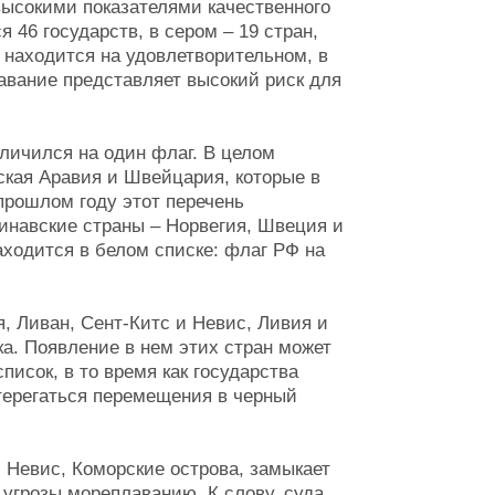
высокими показателями качественного
46 государств, в сером – 19 стран,
находится на удовлетворительном, в
лавание представляет высокий риск для
личился на один флаг. В целом
ская Аравия и Швейцария, которые в
прошлом году этот перечень
инавские страны – Норвегия, Швеция и
аходится в белом списке: флаг РФ на
я, Ливан, Сент-Китс и Невис, Ливия и
а. Появление в нем этих стран может
исок, в то время как государства
терегаться перемещения в черный
 Невис, Коморские острова, замыкает
угрозы мореплаванию. К слову, суда