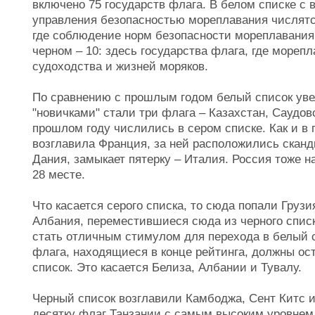
включено 75 государств флага. В белом списке с 
управления безопасностью мореплавания числятся 
где соблюдение норм безопасности мореплавания 
черном – 10: здесь государства флага, где мореп
судоходства и жизней моряков.
По сравнению с прошлым годом белый список уве
"новичками" стали три флага – Казахстан, Саудов
прошлом году числились в сером списке. Как и в 
возглавила Франция, за ней расположились сканд
Дания, замыкает пятерку – Италия. Россия тоже н
28 месте.
Что касается серого списка, то сюда попали Грузи
Албания, переместившиеся сюда из черного списк
стать отличным стимулом для перехода в белый сп
флага, находящиеся в конце рейтинга, должны ос
список. Это касается Белиза, Албании и Тувалу.
Черный список возглавили Камбоджа, Сент Китс и
десятку флаг Танзании с самым высоким уровнем 