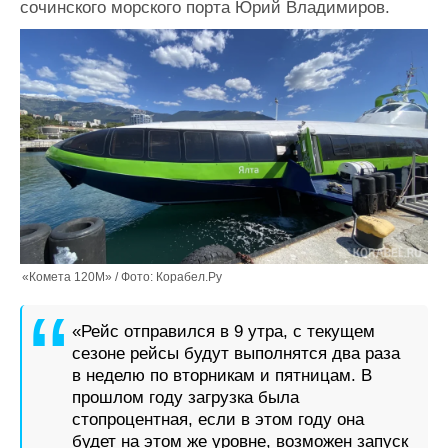
сочинского морского порта Юрий Владимиров.
Журнал
Реклама
Конференции
Флот
Выставки и семинары
Галерея флота
Личности
Форум
Словарь
Отзывы
Все службы
«Комета 120М» / Фото: Корабел.Ру
«Рейс отправился в 9 утра, с текущем
сезоне рейсы будут выполнятся два раза
в неделю по вторникам и пятницам. В
прошлом году загрузка была
стопроцентная, если в этом году она
будет на этом же уровне, возможен запуск