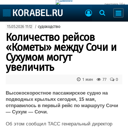
реклама 16+
Судостроение
15.05.2026 11:12
/
судоходство
Судоходство
Судоремонт
Количество рейсов
События
Пресс-релизы
«Кометы» между Сочи и
Порты
Рыболовство
Сухумом могут
ВМФ
Образование
увеличить
Яхты и катера
Еще
1 мин
77
0
Судостроение
Торговая площадка
Пульс
Доска объявлений
Высокоскоростное пассажирское судно на
Новости
Продажа флота
подводных крыльях сегодня, 15 мая,
отправилось в первый рейс по маршруту Сочи
Компании
Оборудование
— Сухум — Сочи.
Репутация
Изделия
Работа
Материалы
Об этом сообщил ТАСС генеральный директор
Крюинг
Услуги