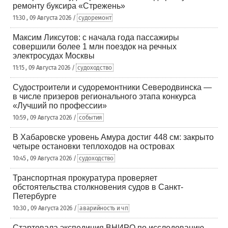
ремонту буксира «Стрежень»
11:30 , 09 Августа 2026 /
судоремонт
Максим Ликсутов: с начала года пассажиры
совершили более 1 млн поездок на речных
электросудах Москвы
11:15 , 09 Августа 2026 /
судоходство
Судостроители и судоремонтники Северодвинска —
в числе призеров регионального этапа конкурса
«Лучший по профессии»
10:59 , 09 Августа 2026 /
события
В Хабаровске уровень Амура достиг 448 см: закрыто
четыре остановки теплоходов на островах
10:45 , 09 Августа 2026 /
судоходство
Транспортная прокуратура проверяет
обстоятельства столкновения судов в Санкт-
Петербурге
10:30 , 09 Августа 2026 /
аварийность и чп
Стартовала экспедиция ВНИРО по исследованию