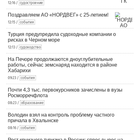
12:16 /
судостроение
Поздравляем АО «НОРДВЕГ» с 25-летием!
12:15 /
события
Турция предупредила судоходные компании о
рисках в Черном море
12:13 /
судоходство
На Печоре продолжаются дноуглубительные
работы, сейчас земснаряд находится в районе
Хабарихи
09:23 /
события
Почти 4,3 тыс. первокурсников зачислены в вузы
Росморречфлота
08:23 /
образование
Володин взял на контроль проблему частного
причала в Хвалынске
08:16 /
события
Рост круизного туризма в России: спрос вырос на