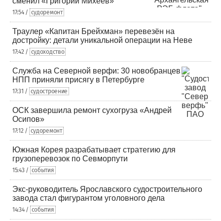
сменил «Григорий Михеев»
17:54 /
судоремонт
Траулер «Капитан Брейхман» перевезён на
достройку: детали уникальной операции на Неве
17:42 /
судоходство
Служба на Северной верфи: 30 новобранцев
НПП приняли присягу в Петербурге
17:31 /
судостроение
ОСК завершила ремонт сухогруза «Андрей
Осипов»
17:12 /
судоремонт
Южная Корея разрабатывает стратегию для
грузоперевозок по Севморпути
15:43 /
события
Экс-руководитель Ярославского судостроительного
завода стал фигурантом уголовного дела
14:34 /
события