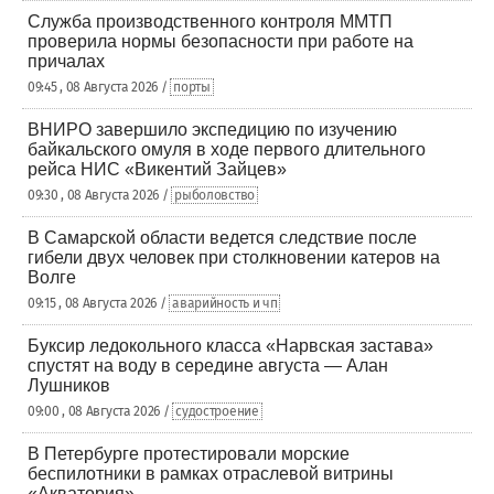
Служба производственного контроля ММТП
проверила нормы безопасности при работе на
причалах
09:45 , 08 Августа 2026 /
порты
ВНИРО завершило экспедицию по изучению
байкальского омуля в ходе первого длительного
рейса НИС «Викентий Зайцев»
09:30 , 08 Августа 2026 /
рыболовство
В Самарской области ведется следствие после
гибели двух человек при столкновении катеров на
Волге
09:15 , 08 Августа 2026 /
аварийность и чп
Буксир ледокольного класса «Нарвская застава»
спустят на воду в середине августа — Алан
Лушников
09:00 , 08 Августа 2026 /
судостроение
В Петербурге протестировали морские
беспилотники в рамках отраслевой витрины
«Акватория»