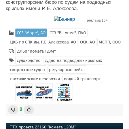
конструкторским бюро по судам на подводных
крыльях имени Р. Е. Алексеева.
реклама 16+
ССЗ "Море", AO
ССЗ "Вымпел", ПАО
ЦКБ по СПК им. Р.Е. Алексеева, АО
ОСК, АО
МСПП, ООО
23160 "Комета 120М"
судоходство
судно на подводных крыльях
скоростное судно
регулярные рейсы
пассажирские перевозки
водный транспорт
0
ТТХ проекта
23160 "Комета 120М"