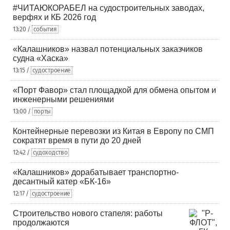
#ЧИТАЮКОРАБЕЛ на судостроительных заводах,
верфях и КБ 2026 год
13:20 /
события
«Калашников» назвал потенциальных заказчиков
судна «Хаска»
13:15 /
судостроение
«Порт Фавор» стал площадкой для обмена опытом и
инженерными решениями
13:00 /
порты
Контейнерные перевозки из Китая в Европу по СМП
сократят время в пути до 20 дней
12:42 /
судоходство
«Калашников» дорабатывает транспортно-
десантный катер «БК-16»
12:17 /
судостроение
Строительство нового стапеля: работы
продолжаются