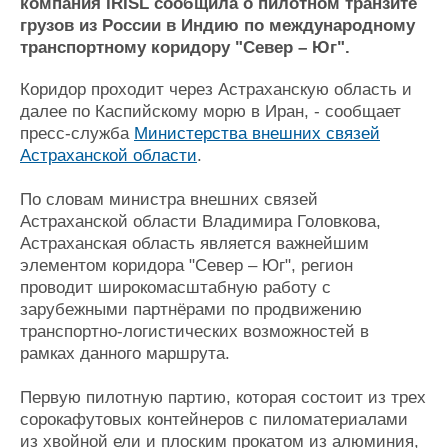
Новости
Продажа флота
компания IRISL сообщила о пилотном транзите
грузов из России в Индию по международному
Компании
Оборудование
транспортному коридору "Север – Юг".
Репутация
Изделия
Работа
Материалы
Коридор проходит через Астраханскую область и
Крюинг
Услуги
далее по Каспийскому морю в Иран, - сообщает
Журнал
пресс-служба
Министерства внешних связей
Реклама
Астраханской области
.
По словам министра внешних связей
Конференции
Флот
Астраханской области Владимира Головкова,
Выставки и семинары
Галерея флота
Астраханская область является важнейшим
Личности
Форум
элементом коридора "Север – Юг", регион
Словарь
Отзывы
проводит широкомасштабную работу с
Все службы
зарубежными партнёрами по продвижению
транспортно-логистических возможностей в
рамках данного маршрута.
Первую пилотную партию, которая состоит из трех
сорокафутовых контейнеров с пиломатериалами
из хвойной ели и плоским прокатом из алюминия,