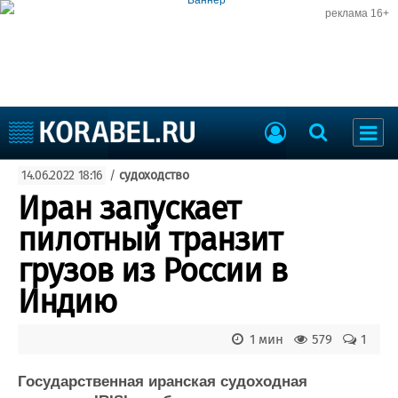
реклама 16+
Судостроение
14.06.2022 18:16
/
судоходство
Судоходство
Судоремонт
Иран запускает
События
Пресс-релизы
пилотный транзит
Порты
Рыболовство
грузов из России в
ВМФ
Образование
Индию
Яхты и катера
Еще
1 мин
579
1
Судостроение
Торговая площадка
Пульс
Доска объявлений
Государственная иранская судоходная