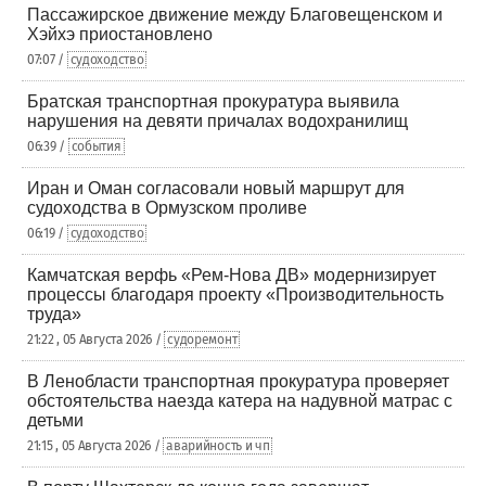
Пассажирское движение между Благовещенском и
Хэйхэ приостановлено
07:07 /
судоходство
Братская транспортная прокуратура выявила
нарушения на девяти причалах водохранилищ
06:39 /
события
Иран и Оман согласовали новый маршрут для
судоходства в Ормузском проливе
06:19 /
судоходство
Камчатская верфь «Рем-Нова ДВ» модернизирует
процессы благодаря проекту «Производительность
труда»
21:22 , 05 Августа 2026 /
судоремонт
В Ленобласти транспортная прокуратура проверяет
обстоятельства наезда катера на надувной матрас с
детьми
21:15 , 05 Августа 2026 /
аварийность и чп