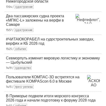
Нижегородской области
17:04 /
судостроение
Два пассажирских судна проекта
«МПКС-L» заложены на верфи в
Самаре
15:57 /
судостроение
#ЧИТАЮКОРАБЕЛ на судостроительных заводах,
верфях и КБ 2026 год
15:25 /
события
Севморпуть изменит мировую логистику и экономику
— Цыбульский
14:19 /
судоходство
Пользователи КОМПАС-3D встретятся на
фестивале KOMPAScon 6.0 в Москве
14:15 /
пресс-релизы
В Приморье подвели итоги морского конгресса
2026 года и начали подготовку к форуму 2028 года
14:02 /
события