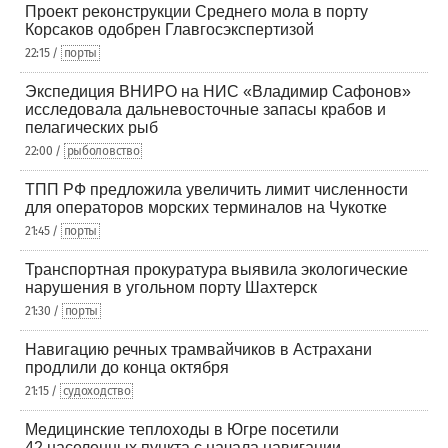
Проект реконструкции Среднего мола в порту
Корсаков одобрен Главгосэкспертизой
22:15 /
порты
Экспедиция ВНИРО на НИС «Владимир Сафонов»
исследовала дальневосточные запасы крабов и
пелагических рыб
22:00 /
рыболовство
ТПП РФ предложила увеличить лимит численности
для операторов морских терминалов на Чукотке
21:45 /
порты
Транспортная прокуратура выявила экологические
нарушения в угольном порту Шахтерск
21:30 /
порты
Навигацию речных трамвайчиков в Астрахани
продлили до конца октября
21:15 /
судоходство
Медицинские теплоходы в Югре посетили
42 населенных пункта с начала навигации