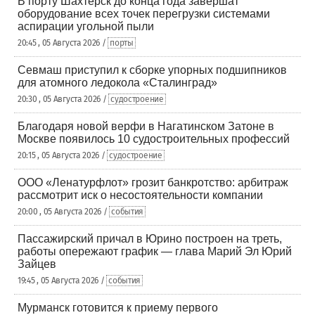
В порту Шахтерск до конца года завершат
оборудование всех точек перегрузки системами
аспирации угольной пыли
20:45 , 05 Августа 2026 /
порты
Севмаш приступил к сборке упорных подшипников
для атомного ледокола «Сталинград»
20:30 , 05 Августа 2026 /
судостроение
Благодаря новой верфи в Нагатинском Затоне в
Москве появилось 10 судостроительных профессий
20:15 , 05 Августа 2026 /
судостроение
ООО «Ленатурфлот» грозит банкротство: арбитраж
рассмотрит иск о несостоятельности компании
20:00 , 05 Августа 2026 /
события
Пассажирский причал в Юрино построен на треть,
работы опережают график — глава Марий Эл Юрий
Зайцев
19:45 , 05 Августа 2026 /
события
Мурманск готовится к приему первого