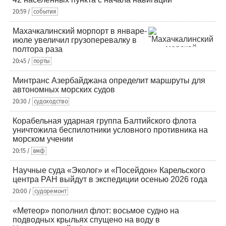
20:59 /
события
Махачкалинский морпорт в январе-
июле увеличил грузоперевалку в
полтора раза
20:45 /
порты
Минтранс Азербайджана определит маршруты для
автономных морских судов
20:30 /
судоходство
Корабельная ударная группа Балтийского флота
уничтожила беспилотники условного противника на
морском учении
20:15 /
вмф
Научные суда «Эколог» и «Посейдон» Карельского
центра РАН выйдут в экспедиции осенью 2026 года
20:00 /
судоремонт
«Метеор» пополнил флот: восьмое судно на
подводных крыльях спущено на воду в