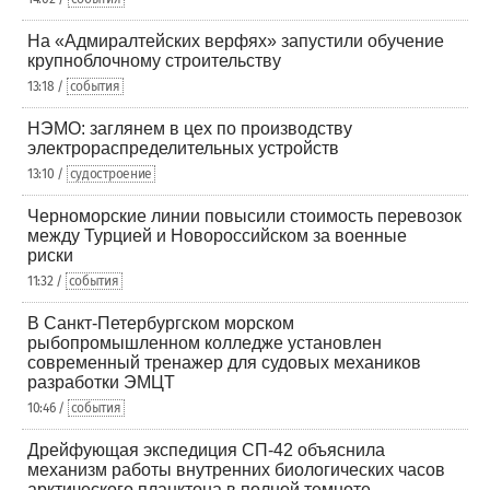
На «Адмиралтейских верфях» запустили обучение
крупноблочному строительству
13:18 /
события
НЭМО: заглянем в цех по производству
электрораспределительных устройств
13:10 /
судостроение
Черноморские линии повысили стоимость перевозок
между Турцией и Новороссийском за военные
риски
11:32 /
события
В Санкт-Петербургском морском
рыбопромышленном колледже установлен
современный тренажер для судовых механиков
разработки ЭМЦТ
10:46 /
события
Дрейфующая экспедиция СП-42 объяснила
механизм работы внутренних биологических часов
арктического планктона в полной темноте