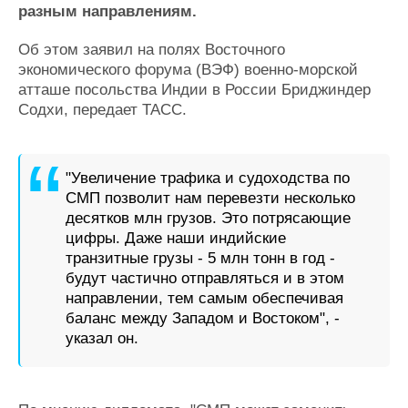
Новости
Продажа флота
разным направлениям.
Компании
Оборудование
Репутация
Изделия
Об этом заявил на полях Восточного
Работа
Материалы
экономического форума (ВЭФ) военно-морской
Крюинг
Услуги
атташе посольства Индии в России Бриджиндер
Содхи, передает ТАСС.
Журнал
Реклама
"Увеличение трафика и судоходства по
Конференции
Флот
СМП позволит нам перевезти несколько
Выставки и семинары
Галерея флота
десятков млн грузов. Это потрясающие
Личности
Форум
цифры. Даже наши индийские
Словарь
Отзывы
транзитные грузы - 5 млн тонн в год -
Все службы
будут частично отправляться и в этом
направлении, тем самым обеспечивая
баланс между Западом и Востоком", -
указал он.