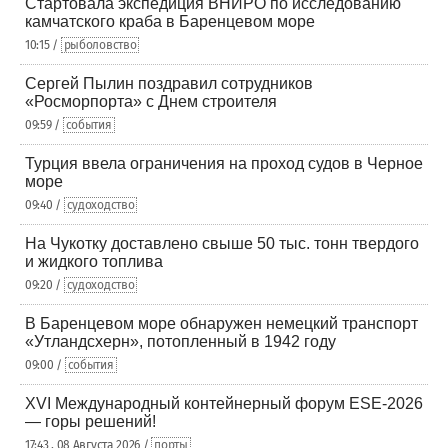
Стартовала экспедиция ВНИРО по исследованию
камчатского краба в Баренцевом море
10:15 /
рыболовство
Сергей Пылин поздравил сотрудников
«Росморпорта» с Днем строителя
09:59 /
события
Турция ввела ограничения на проход судов в Черное
море
09:40 /
судоходство
На Чукотку доставлено свыше 50 тыс. тонн твердого
и жидкого топлива
09:20 /
судоходство
В Баренцевом море обнаружен немецкий транспорт
«Утландсхерн», потопленный в 1942 году
09:00 /
события
XVI Международный контейнерный форум ESE-2026
— горы решений!
17:43 , 08 Августа 2026 /
порты