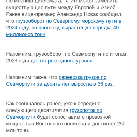
По мнению дипломата, "СМП может заменить
существующие пути между Европой и Азией".
Ранее вице-премьер Александр Новак сообщил,
что
грузооборот по Северному морскому пути в
2024 году, по прогнозу, вырастет до порядка 40
миллионов тонн
.
Напомним, грузооборот по Севморпути по итогам
2023 года
достиг рекордного уровня
.
Напомним также, что
перевозка грузов по
Севморпути за десять лет выросла в 36 раз
.
Как сообщалось ранее, уже к середине
следующего десятилетия
грузопоток по
Севморпути
будет сопоставим с провозной
мощностью Восточного полигона и достигнет 250
млн тонн.