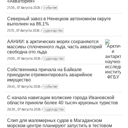
«Акватория»
21:30 , 07 Августа 2026 /
события
Северный завоз в Ненецком автономном округе
выполнен на 86,1%
21:15 , 07 Августа 2026 /
судоходство
ААНИИ: в арктических морях сохраняются
массивы сплоченного льда, часть акваторий
свободна ото льда
21:00 , 07 Августа 2026 /
судоходство
Собственника причала на Байкале
принудили отремонтировать аварийное
имущество
20:45 , 07 Августа 2026 /
события
С начала навигации волжские города Ивановской
области приняли более 40 тысяч круизных туристов
20:30 , 07 Августа 2026 /
судоходство
Слип для маломерных судов в Магаданском
морском центре планируют запустить в тестовом