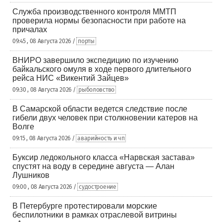
Служба производственного контроля ММТП
проверила нормы безопасности при работе на
причалах
09:45 , 08 Августа 2026 /
порты
ВНИРО завершило экспедицию по изучению
байкальского омуля в ходе первого длительного
рейса НИС «Викентий Зайцев»
09:30 , 08 Августа 2026 /
рыболовство
В Самарской области ведется следствие после
гибели двух человек при столкновении катеров на
Волге
09:15 , 08 Августа 2026 /
аварийность и чп
Буксир ледокольного класса «Нарвская застава»
спустят на воду в середине августа — Алан
Лушников
09:00 , 08 Августа 2026 /
судостроение
В Петербурге протестировали морские
беспилотники в рамках отраслевой витрины