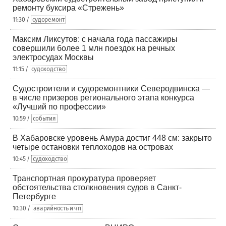
ремонту буксира «Стрежень»
11:30 /
судоремонт
Максим Ликсутов: с начала года пассажиры
совершили более 1 млн поездок на речных
электросудах Москвы
11:15 /
судоходство
Судостроители и судоремонтники Северодвинска —
в числе призеров регионального этапа конкурса
«Лучший по профессии»
10:59 /
события
В Хабаровске уровень Амура достиг 448 см: закрыто
четыре остановки теплоходов на островах
10:45 /
судоходство
Транспортная прокуратура проверяет
обстоятельства столкновения судов в Санкт-
Петербурге
10:30 /
аварийность и чп