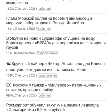
комплексов
13:02 , 07 Августа 2026 /
события
Глава Морской коллегии посетил авианосец и
морскую лабораторию в Рио-де-Жанейро
12:44 , 07 Августа 2026 /
события
В Якутии на новой судоверфи спущена на воду
баржа проекта «В2040» для перевозки пассажиров и
грузов
10:17 , 07 Августа 2026 /
судостроение
🛳️ Круизный лайнер «Виктор Астафьев» для Енисея
приступил к ходовым испытаниям на Неве
10:10 , 07 Августа 2026 /
судостроение
ЕС исключил танкер «Миллерово» из санкционных
списков, признав ошибку
09:16 , 07 Августа 2026 /
события
Росморпорт объявил закупку на ремонт ледокола
«Фанагория» за 6,2 млн рублей