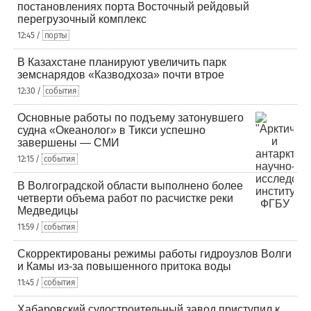
постановлениях порта Восточный рейдовый
перегрузочный комплекс
12:45 /
порты
В Казахстане планируют увеличить парк
земснарядов «Казводхоза» почти втрое
12:30 /
события
Основные работы по подъему затонувшего
судна «Океанолог» в Тикси успешно
завершены — СМИ
12:15 /
события
В Волгоградской области выполнено более
четверти объема работ по расчистке реки
Медведицы
11:59 /
события
Скорректированы режимы работы гидроузлов Волги
и Камы из-за повышенного притока воды
11:45 /
события
Хабаровский судостроительный завод приступил к