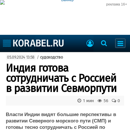
реклама 16+
Судостроение
05.09.2024 13:58
/
судоходство
Судоходство
Судоремонт
Индия готова
События
Пресс-релизы
сотрудничать с Россией
Порты
Рыболовство
в развитии Севморпути
ВМФ
Образование
Яхты и катера
1 мин
56
0
Еще
Власти Индии видят большие перспективы в
Судостроение
Торговая площадка
развитии Северного морского пути (СМП) и
Пульс
Доска объявлений
готовы тесно сотрудничать с Россией по