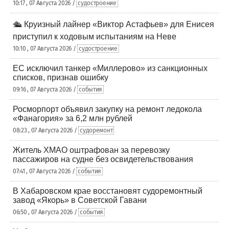
10:17 , 07 Августа 2026 /
судостроение
🛳️ Круизный лайнер «Виктор Астафьев» для Енисея
приступил к ходовым испытаниям на Неве
10:10 , 07 Августа 2026 /
судостроение
ЕС исключил танкер «Миллерово» из санкционных
списков, признав ошибку
09:16 , 07 Августа 2026 /
события
Росморпорт объявил закупку на ремонт ледокола
«Фанагория» за 6,2 млн рублей
08:23 , 07 Августа 2026 /
судоремонт
Житель ХМАО оштрафован за перевозку
пассажиров на судне без освидетельствования
07:41 , 07 Августа 2026 /
события
В Хабаровском крае восстановят судоремонтный
завод «Якорь» в Советской Гавани
06:50 , 07 Августа 2026 /
события