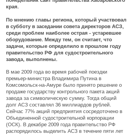
понедельник сайт правительства Хабаровского
Журнал
края.
Реклама
По мнению главы региона, который участвовал
в субботу в заседании совета директоров АСЗ,
Конференции
Флот
среди проблем наиболее острая - устаревшее
Выставки и семинары
Галерея флота
оборудование. Между тем, он считает, что
Личности
Форум
задачи, которые определило в прошлом году
Словарь
Отзывы
правительство РФ для судостроительного
завода, выполнены.
Все службы
В мае 2009 года во время рабочей поездки
премьер-министра Владимира Путина в
Комсомольск-на-Амуре было принято решение о
продаже государству контрольного пакета акций
завода за символическую сумму. Тогда общий
долг АСЗ составлял 36 миллиардов рублей.
Сейчас 77% акций предприятия сосредоточено в
Объединенной судостроительной корпорации
(ОСК). В декабре 2009 года правительство РФ
распорядилось выделить АСЗ в течение пяти лет