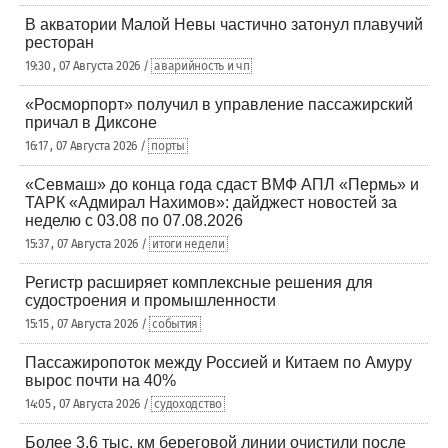
В акватории Малой Невы частично затонул плавучий
ресторан
19:30 , 07 Августа 2026 /
аварийность и чп
«Росморпорт» получил в управление пассажирский
причал в Диксоне
16:17 , 07 Августа 2026 /
порты
«Севмаш» до конца года сдаст ВМФ АПЛ «Пермь» и
ТАРК «Адмирал Нахимов»: дайджест новостей за
неделю с 03.08 по 07.08.2026
15:37 , 07 Августа 2026 /
итоги недели
Регистр расширяет комплексные решения для
судостроения и промышленности
15:15 , 07 Августа 2026 /
события
Пассажиропоток между Россией и Китаем по Амуру
вырос почти на 40%
14:05 , 07 Августа 2026 /
судоходство
Более 3,6 тыс. км береговой линии очистили после