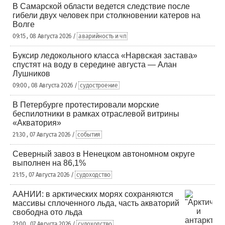
В Самарской области ведется следствие после
гибели двух человек при столкновении катеров на
Волге
09:15 , 08 Августа 2026 /
аварийность и чп
Буксир ледокольного класса «Нарвская застава»
спустят на воду в середине августа — Алан
Лушников
09:00 , 08 Августа 2026 /
судостроение
В Петербурге протестировали морские
беспилотники в рамках отраслевой витрины
«Акватория»
21:30 , 07 Августа 2026 /
события
Северный завоз в Ненецком автономном округе
выполнен на 86,1%
21:15 , 07 Августа 2026 /
судоходство
ААНИИ: в арктических морях сохраняются
массивы сплоченного льда, часть акваторий
свободна ото льда
21:00 , 07 Августа 2026 /
судоходство