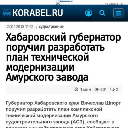
реклама 16+
Судостроение
27.04.2010 14:02
/
судостроение
Судоходство
Судоремонт
Хабаровский губернатор
События
Пресс-релизы
поручил разработать
Порты
Рыболовство
план технической
ВМФ
Образование
модернизации
Яхты и катера
Еще
Амурского завода
Судостроение
Торговая площадка
1 мин
801
2
Пульс
Доска объявлений
Новости
Продажа флота
Губернатор Хабаровского края Вячеслав Шпорт
Компании
Оборудование
поручил разработать план комплексной
Репутация
Изделия
технической модернизации Амурского
Работа
Материалы
судостроительного завода (АСЗ), сообщает в
Крюинг
Услуги