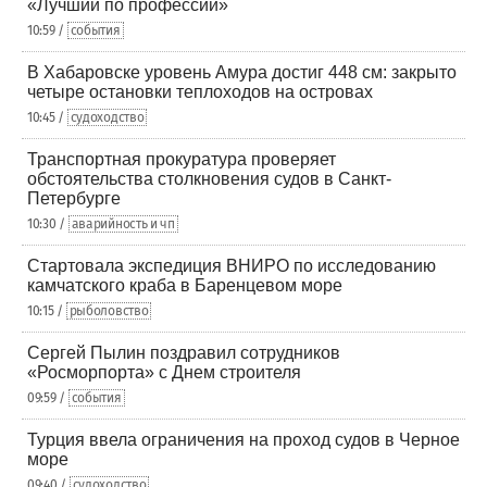
«Лучший по профессии»
10:59 /
события
В Хабаровске уровень Амура достиг 448 см: закрыто
четыре остановки теплоходов на островах
10:45 /
судоходство
Транспортная прокуратура проверяет
обстоятельства столкновения судов в Санкт-
Петербурге
10:30 /
аварийность и чп
Стартовала экспедиция ВНИРО по исследованию
камчатского краба в Баренцевом море
10:15 /
рыболовство
Сергей Пылин поздравил сотрудников
«Росморпорта» с Днем строителя
09:59 /
события
Турция ввела ограничения на проход судов в Черное
море
09:40 /
судоходство