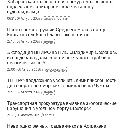
Хабаровская транспортная прокуратура выявила
поддельное санитарное свидетельство у
судовладельца
06:21 , 07 Августа 2026 /
аварийность и чп
Проект реконструкции Среднего мола в порту
Корсаков одобрен Главгосэкспертизой
22:15 , 06 Августа 2026 /
порты
Экспедиция ВНИРО на НИС «Владимир Сафонов»
исследовала дальневосточные запасы крабов и
пелагических рыб
22:00 , 06 Августа 2026 /
рыболовство
ТПП РФ предложила увеличить лимит численности
для операторов морских терминалов на Чукотке
21:45 , 06 Августа 2026 /
порты
Транспортная прокуратура выявила экологические
нарушения в угольном порту Шахтерск
21:30 , 06 Августа 2026 /
порты
Навигацию речных трамвайчиков в Астрахани