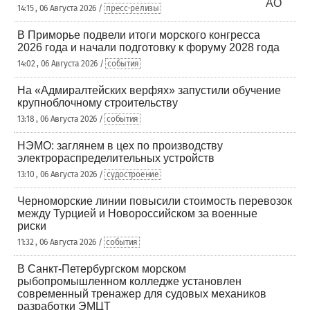
14:15 , 06 Августа 2026 /
пресс-релизы
В Приморье подвели итоги морского конгресса
2026 года и начали подготовку к форуму 2028 года
14:02 , 06 Августа 2026 /
события
На «Адмиралтейских верфях» запустили обучение
крупноблочному строительству
13:18 , 06 Августа 2026 /
события
НЭМО: заглянем в цех по производству
электрораспределительных устройств
13:10 , 06 Августа 2026 /
судостроение
Черноморские линии повысили стоимость перевозок
между Турцией и Новороссийском за военные
риски
11:32 , 06 Августа 2026 /
события
В Санкт-Петербургском морском
рыбопромышленном колледже установлен
современный тренажер для судовых механиков
разработки ЭМЦТ