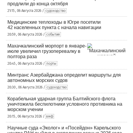
продлили до конца октября
21:15 , 06 Августа 2026 /
судоходство
Медицинские теплоходы в Югре посетили
42 населенных пункта с начала навигации
20:59 , 06 Августа 2026 /
события
Махачкалинский морпорт в январе-
июле увеличил грузоперевалку в
полтора раза
20:45 , 06 Августа 2026 /
порты
Минтранс Азербайджана определит маршруты для
автономных морских судов
20:30 , 06 Августа 2026 /
судоходство
Корабельная ударная группа Балтийского флота
уничтожила беспилотники условного противника на
морском учении
20:15 , 06 Августа 2026 /
вмф
Научные суда «Эколог» и «Посейдон» Карельского