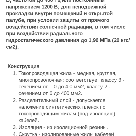
В, частотой до 400 Гц или постоянным
Журнал
напряжением 1200 В; для неподвижной
Реклама
прокладки внутри помещений и открытой
палубе, при условии защиты от прямого
воздействия солнечной радиации, в том числе
Конференции
Флот
при воздействии радиального
Выставки и семинары
Галерея флота
гидростатического давления до 1,96 МПа (20 кгс/
Личности
Форум
см2).
Словарь
Отзывы
Все службы
Конструкция
Токопроводящая жила - медная, круглая,
многопроволочная; соответствует классу 3 -
сечением от 1.0 до 4.0 мм2, классу 2 -
сечением от 6 до 400 мм2.
Разделительный слой - допускается
наложение синтетических пленок по
токопроводящим жилам (под изоляцию)
кабелей.
Изоляция - из изоляционной резины.
Скрутка - изолированные жилы кабелей