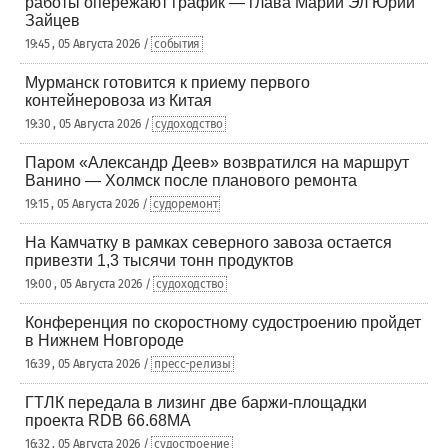
работы опережают график — глава Марий Эл Юрий
Зайцев
19:45 , 05 Августа 2026 /
события
Мурманск готовится к приему первого
контейнеровоза из Китая
19:30 , 05 Августа 2026 /
судоходство
Паром «Александр Деев» возвратился на маршрут
Ванино — Холмск после планового ремонта
19:15 , 05 Августа 2026 /
судоремонт
На Камчатку в рамках северного завоза остается
привезти 1,3 тысячи тонн продуктов
19:00 , 05 Августа 2026 /
судоходство
Конференция по скоростному судостроению пройдет
в Нижнем Новгороде
16:39 , 05 Августа 2026 /
пресс-релизы
ГТЛК передала в лизинг две баржи-площадки
проекта RDB 66.68МА
16:32 , 05 Августа 2026 /
судостроение