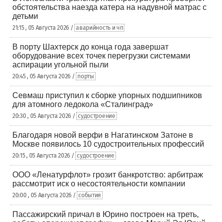
обстоятельства наезда катера на надувной матрас с
детьми
21:15 , 05 Августа 2026 /
аварийность и чп
В порту Шахтерск до конца года завершат
оборудование всех точек перегрузки системами
аспирации угольной пыли
20:45 , 05 Августа 2026 /
порты
Севмаш приступил к сборке упорных подшипников
для атомного ледокола «Сталинград»
20:30 , 05 Августа 2026 /
судостроение
Благодаря новой верфи в Нагатинском Затоне в
Москве появилось 10 судостроительных профессий
20:15 , 05 Августа 2026 /
судостроение
ООО «Ленатурфлот» грозит банкротство: арбитраж
рассмотрит иск о несостоятельности компании
20:00 , 05 Августа 2026 /
события
Пассажирский причал в Юрино построен на треть,