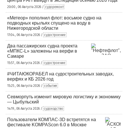
центра РАН выйдут в экспедиции осенью 2026 года
20:00 , 06 Августа 2026 /
судоремонт
«Метеор» пополнил флот: восьмое судно на
подводных крыльях спущено на воду в
Нижегородской области
17:04 , 06 Августа 2026 /
судостроение
Два пассажирских судна проекта
«МПКС-L» заложены на верфи в
Самаре
15:57 , 06 Августа 2026 /
судостроение
#ЧИТАЮКОРАБЕЛ на судостроительных заводах,
верфях и КБ 2026 год
15:25 , 06 Августа 2026 /
события
Севморпуть изменит мировую логистику и экономику
— Цыбульский
14:19 , 06 Августа 2026 /
судоходство
Пользователи КОМПАС-3D встретятся на
фестивале KOMPAScon 6.0 в Москве