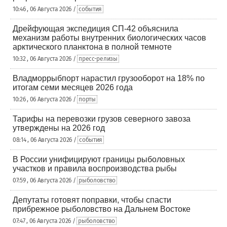
10:46 , 06 Августа 2026 /
события
Дрейфующая экспедиция СП-42 объяснила
механизм работы внутренних биологических часов
арктического планктона в полной темноте
10:32 , 06 Августа 2026 /
пресс-релизы
Владморрыбпорт нарастил грузооборот на 18% по
итогам семи месяцев 2026 года
10:26 , 06 Августа 2026 /
порты
Тарифы на перевозки грузов северного завоза
утверждены на 2026 год
08:14 , 06 Августа 2026 /
события
В России унифицируют границы рыболовных
участков и правила воспроизводства рыбы
07:59 , 06 Августа 2026 /
рыболовство
Депутаты готовят поправки, чтобы спасти
прибрежное рыболовство на Дальнем Востоке
07:47 , 06 Августа 2026 /
рыболовство