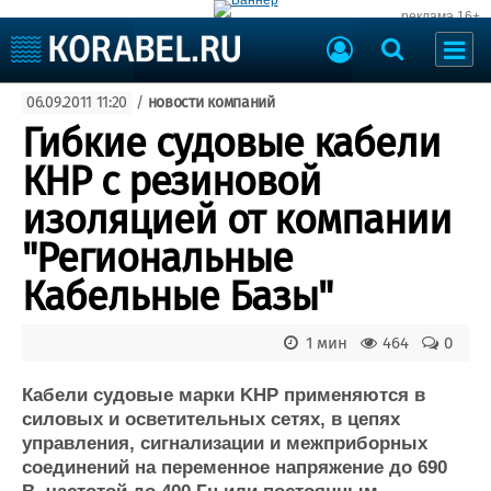
реклама 16+
Судостроение
06.09.2011 11:20
/
новости компаний
Судоходство
Судоремонт
Гибкие судовые кабели
События
Пресс-релизы
КНР с резиновой
Порты
Рыболовство
изоляцией от компании
ВМФ
Образование
"Региональные
Яхты и катера
Еще
Кабельные Базы"
Судостроение
Торговая площадка
1 мин
464
0
Пульс
Доска объявлений
Новости
Продажа флота
Кабели судовые марки KHP применяются в
Компании
Оборудование
силовых и осветительных сетях, в цепях
Репутация
Изделия
управления, сигнализации и межприборных
Работа
Материалы
соединений на переменное напряжение до 690
Крюинг
Услуги