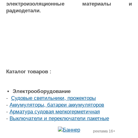
электроизоляционные материалы и
Журнал
радиодетали.
Реклама
Конференции
Флот
Выставки и семинары
Галерея флота
Личности
Форум
Словарь
Отзывы
Все службы
Каталог товаров :
Электрооборудование
-
Судовые светильники, прожекторы
-
Аккумуляторы, батареи аккумуляторов
-
Арматура судовая мелкогерметичная
-
Выключатели и переключатели пакетные
реклама 16+