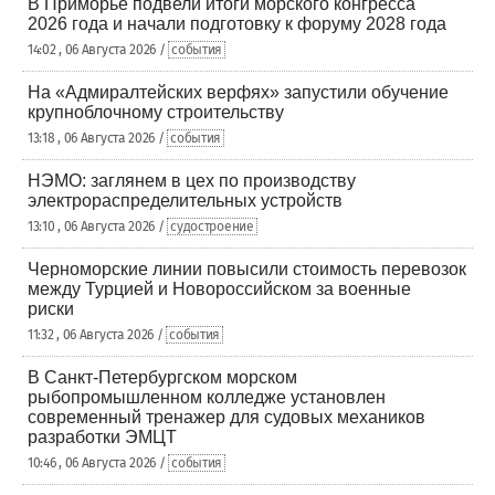
В Приморье подвели итоги морского конгресса
2026 года и начали подготовку к форуму 2028 года
14:02 , 06 Августа 2026 /
события
На «Адмиралтейских верфях» запустили обучение
крупноблочному строительству
13:18 , 06 Августа 2026 /
события
НЭМО: заглянем в цех по производству
электрораспределительных устройств
13:10 , 06 Августа 2026 /
судостроение
Черноморские линии повысили стоимость перевозок
между Турцией и Новороссийском за военные
риски
11:32 , 06 Августа 2026 /
события
В Санкт-Петербургском морском
рыбопромышленном колледже установлен
современный тренажер для судовых механиков
разработки ЭМЦТ
10:46 , 06 Августа 2026 /
события