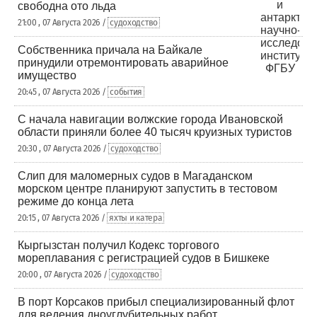
свободна ото льда
21:00 , 07 Августа 2026 /
судоходство
Собственника причала на Байкале
принудили отремонтировать аварийное
имущество
20:45 , 07 Августа 2026 /
события
С начала навигации волжские города Ивановской
области приняли более 40 тысяч круизных туристов
20:30 , 07 Августа 2026 /
судоходство
Слип для маломерных судов в Магаданском
морском центре планируют запустить в тестовом
режиме до конца лета
20:15 , 07 Августа 2026 /
яхты и катера
Кыргызстан получил Кодекс торгового
мореплавания с регистрацией судов в Бишкеке
20:00 , 07 Августа 2026 /
судоходство
В порт Корсаков прибыл специализированный флот
для ведения дноуглубительных работ