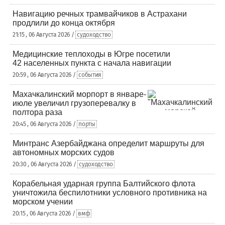
Навигацию речных трамвайчиков в Астрахани
продлили до конца октября
21:15 , 06 Августа 2026 /
судоходство
Медицинские теплоходы в Югре посетили
42 населенных пункта с начала навигации
20:59 , 06 Августа 2026 /
события
Махачкалинский морпорт в январе-
июле увеличил грузоперевалку в
полтора раза
20:45 , 06 Августа 2026 /
порты
Минтранс Азербайджана определит маршруты для
автономных морских судов
20:30 , 06 Августа 2026 /
судоходство
Корабельная ударная группа Балтийского флота
уничтожила беспилотники условного противника на
морском учении
20:15 , 06 Августа 2026 /
вмф