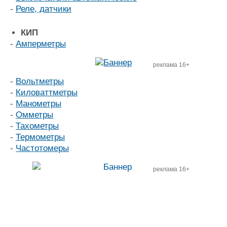
-
Реле, датчики
КИП
-
Амперметры
реклама 16+
-
Вольтметры
-
Киловаттметры
-
Манометры
-
Омметры
-
Тахометры
-
Термометры
-
Частотомеры
реклама 16+