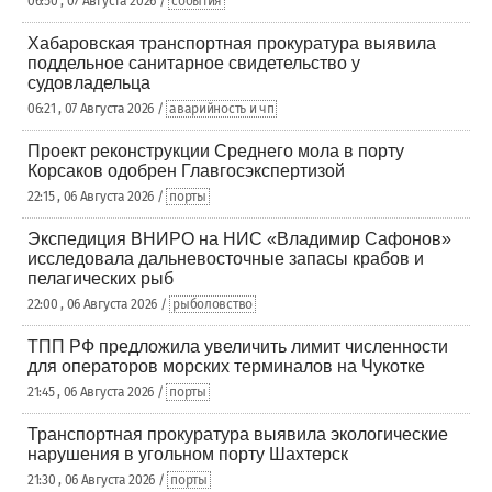
06:50 , 07 Августа 2026 /
события
Хабаровская транспортная прокуратура выявила
поддельное санитарное свидетельство у
судовладельца
06:21 , 07 Августа 2026 /
аварийность и чп
Проект реконструкции Среднего мола в порту
Корсаков одобрен Главгосэкспертизой
22:15 , 06 Августа 2026 /
порты
Экспедиция ВНИРО на НИС «Владимир Сафонов»
исследовала дальневосточные запасы крабов и
пелагических рыб
22:00 , 06 Августа 2026 /
рыболовство
ТПП РФ предложила увеличить лимит численности
для операторов морских терминалов на Чукотке
21:45 , 06 Августа 2026 /
порты
Транспортная прокуратура выявила экологические
нарушения в угольном порту Шахтерск
21:30 , 06 Августа 2026 /
порты