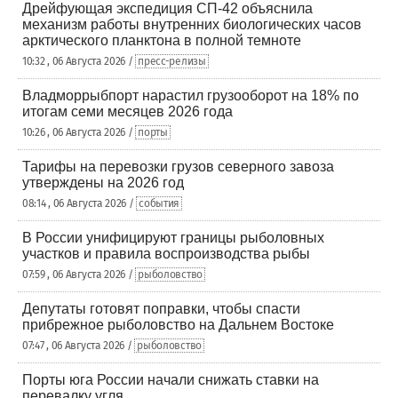
Дрейфующая экспедиция СП-42 объяснила
механизм работы внутренних биологических часов
арктического планктона в полной темноте
10:32 , 06 Августа 2026 /
пресс-релизы
Владморрыбпорт нарастил грузооборот на 18% по
итогам семи месяцев 2026 года
10:26 , 06 Августа 2026 /
порты
Тарифы на перевозки грузов северного завоза
утверждены на 2026 год
08:14 , 06 Августа 2026 /
события
В России унифицируют границы рыболовных
участков и правила воспроизводства рыбы
07:59 , 06 Августа 2026 /
рыболовство
Депутаты готовят поправки, чтобы спасти
прибрежное рыболовство на Дальнем Востоке
07:47 , 06 Августа 2026 /
рыболовство
Порты юга России начали снижать ставки на
перевалку угля