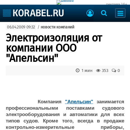
реклама 16+
Судостроение
06.04.2009 09:32
/
новости компаний
Судоходство
Судоремонт
Электроизоляция от
События
Пресс-релизы
компании ООО
Порты
Рыболовство
"Апельсин"
ВМФ
Образование
Яхты и катера
1 мин
353
0
Еще
Судостроение
Торговая площадка
Пульс
Доска объявлений
Новости
Продажа флота
Компания
"Апельсин"
занимается
Компании
Оборудование
профессиональными поставками судового
Репутация
Изделия
электрооборудования и автоматики для всех
типов судов. Кроме того, всегда в продаже
Работа
Материалы
контрольно-измерительные приборы,
Крюинг
Услуги