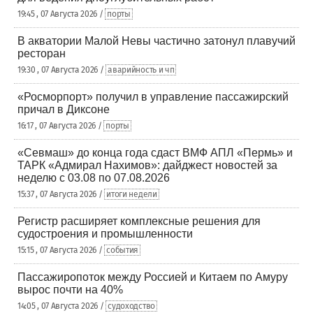
19:45 , 07 Августа 2026 /
порты
В акватории Малой Невы частично затонул плавучий
ресторан
19:30 , 07 Августа 2026 /
аварийность и чп
«Росморпорт» получил в управление пассажирский
причал в Диксоне
16:17 , 07 Августа 2026 /
порты
«Севмаш» до конца года сдаст ВМФ АПЛ «Пермь» и
ТАРК «Адмирал Нахимов»: дайджест новостей за
неделю с 03.08 по 07.08.2026
15:37 , 07 Августа 2026 /
итоги недели
Регистр расширяет комплексные решения для
судостроения и промышленности
15:15 , 07 Августа 2026 /
события
Пассажиропоток между Россией и Китаем по Амуру
вырос почти на 40%
14:05 , 07 Августа 2026 /
судоходство