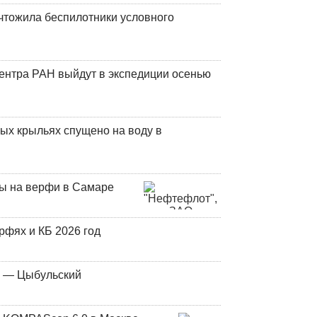
чтожила беспилотники условного
центра РАН выйдут в экспедиции осенью
ых крыльях спущено на воду в
ны на верфи в Самаре
фях и КБ 2026 год
у — Цыбульский