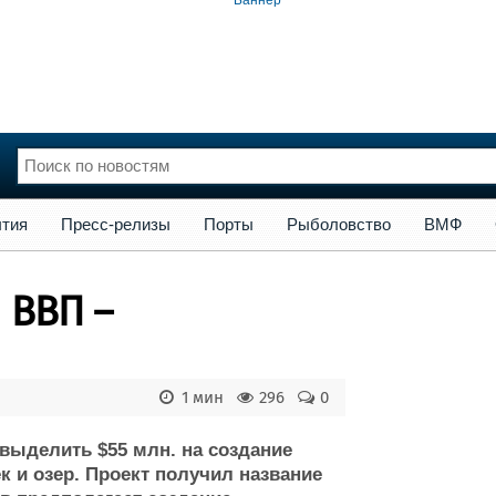
сс-релизы
Порты
Рыболовство
ВМФ
Образование
Яхт
тия
Пресс-релизы
Порты
Рыболовство
ВМФ
нции
Флот
и и семинары
Галерея флота
 ВВП –
и
Форум
Отзывы
Все службы
1 мин
296
0
выделить $55 млн. на создание
 и озер. Проект получил название