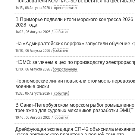
Пользователи КОМПАС-3D встретятся на фестивале
14:15 , 06 Августа 2026 /
пресс-релизы
В Приморье подвели итоги морского конгресса 2026 
2028 года
14:02 , 06 Августа 2026 /
события
На «Адмиралтейских верфях» запустили обучение к
13:18 , 06 Августа 2026 /
события
НЭМО: заглянем в цех по производству электрорасп
13:10 , 06 Августа 2026 /
судостроение
Черноморские линии повысили стоимость перевозок
военные риски
11:32 , 06 Августа 2026 /
события
В Санкт-Петербургском морском рыбопромышленно
тренажер для судовых механиков разработки ЭМЦТ
10:46 , 06 Августа 2026 /
события
Дрейфующая экспедиция СП-42 объяснила механизм
часов арктического планктона в полной темноте