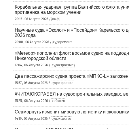
Корабельная ударная группа Балтийского флота уни
противника на морском учении
20:15 , 06 Августа 2026 /
вмф
Научные суда «Эколог» и «Посейдон» Карельского 
2026 года
20:00 , 06 Августа 2026 /
судоремонт
«Метеор» пополнил флот: восьмое судно на подводн
Нижегородской области
17:04 , 06 Августа 2026 /
судостроение
Два пассажирских судна проекта «МПКС-L» заложе
15:57 , 06 Августа 2026 /
судостроение
#ЧИТАЮКОРАБЕЛ на судостроительных заводах, вер
15:25 , 06 Августа 2026 /
события
Севморпуть изменит мировую логистику и экономик
14:19 , 06 Августа 2026 /
судоходство