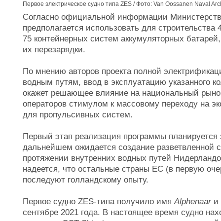
Первое электрическое судно типа ZES / Фото: Van Oossanen Naval Arch
Согласно официальной информации Министерства
предполагается использовать для строительства 
75 контейнерных систем аккумуляторных батарей,
их перезарядки.
По мнению авторов проекта полной электрификаци
водным путям, ввод в эксплуатацию указанного к
окажет решающее влияние на национальный рынок
операторов стимулом к массовому переходу на эк
для пропульсивных систем.
Первый этап реализация программы планируется з
дальнейшем ожидается создание разветвленной с
протяжении внутренних водных путей Нидерландо
надеется, что остальные страны ЕС (в первую оч
последуют голландскому опыту.
Первое судно ZES-типа получило имя
Alphenaar
и
сентябре 2021 года. В настоящее время судно на