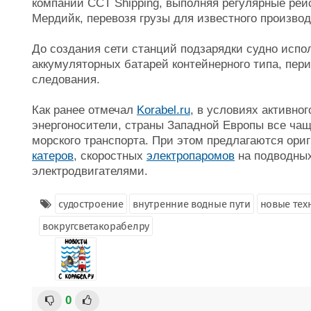
компании CCT Shipping, выполняя регулярные ре
Мердийк, перевозя грузы для известного производ
До создания сети станций подзарядки судно испо
аккумуляторных батарей контейнерного типа, пер
следования.
Как ранее отмечал
Korabel.ru
, в условиях активно
энергоносители, страны Западной Европы все ча
морского транспорта. При этом предлагаются ор
катеров
, скоростных
электропаромов
на подводных
электродвигателями.
судостроение
внутренние водные пути
новые тех
вокругсветакорабелру
0