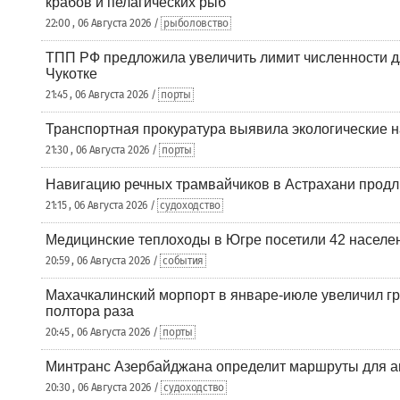
крабов и пелагических рыб
22:00 , 06 Августа 2026 /
рыболовство
ТПП РФ предложила увеличить лимит численности д
Чукотке
21:45 , 06 Августа 2026 /
порты
Транспортная прокуратура выявила экологические 
21:30 , 06 Августа 2026 /
порты
Навигацию речных трамвайчиков в Астрахани продл
21:15 , 06 Августа 2026 /
судоходство
Медицинские теплоходы в Югре посетили 42 населен
20:59 , 06 Августа 2026 /
события
Махачкалинский морпорт в январе-июле увеличил гр
полтора раза
20:45 , 06 Августа 2026 /
порты
Минтранс Азербайджана определит маршруты для а
20:30 , 06 Августа 2026 /
судоходство