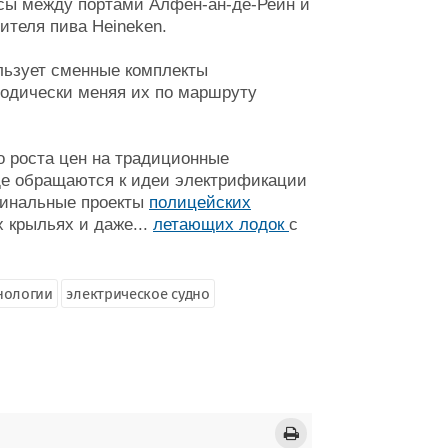
йсы между портами Алфен-ан-де-Рейн и
ителя пива Heineken.
льзует сменные комплекты
иодически меняя их по маршруту
го роста цен на традиционные
ще обращаются к идеи электрификации
игинальные проекты
полицейских
 крыльях и даже...
летающих лодок
с
нологии
электрическое судно