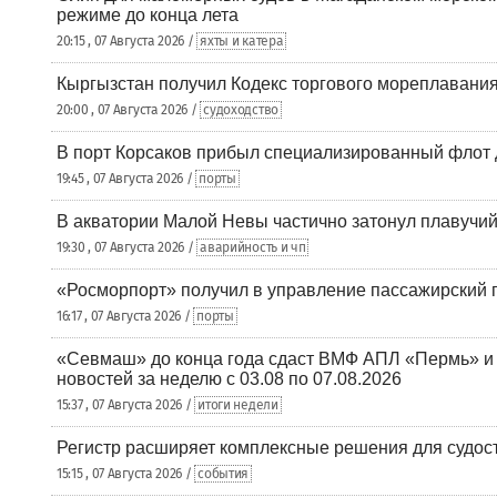
режиме до конца лета
20:15 , 07 Августа 2026 /
яхты и катера
Кыргызстан получил Кодекс торгового мореплавания
20:00 , 07 Августа 2026 /
судоходство
В порт Корсаков прибыл специализированный флот 
19:45 , 07 Августа 2026 /
порты
В акватории Малой Невы частично затонул плавучий
19:30 , 07 Августа 2026 /
аварийность и чп
«Росморпорт» получил в управление пассажирский 
16:17 , 07 Августа 2026 /
порты
«Севмаш» до конца года сдаст ВМФ АПЛ «Пермь» и
новостей за неделю с 03.08 по 07.08.2026
15:37 , 07 Августа 2026 /
итоги недели
Регистр расширяет комплексные решения для судо
15:15 , 07 Августа 2026 /
события