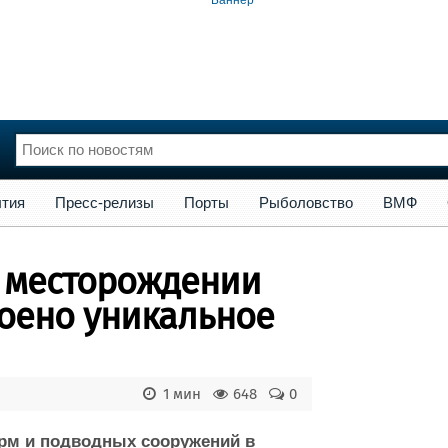
сс-релизы
Порты
Рыболовство
ВМФ
Образование
Яхт
тия
Пресс-релизы
Порты
Рыболовство
ВМФ
нции
Флот
и и семинары
Галерея флота
а месторождении
и
Форум
Отзывы
роено уникальное
Все службы
1 мин
648
0
орм и подводных сооружений в