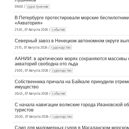
09:00 /
судостроение
В Петербурге протестировали морские беспилотники
«Акватория»
21:30 , 07 Августа 2026 /
события
Северный завоз в Ненецком автономном округе вып
21:15 , 07 Августа 2026 /
судоходство
ААНИИ: в арктических морях сохраняются массивы с
акваторий свободна ото льда
21:00 , 07 Августа 2026 /
судоходство
Собственника причала на Байкале принудили отрем
имущество
20:45 , 07 Августа 2026 /
события
С начала навигации волжские города Ивановской об
туристов
20:30 , 07 Августа 2026 /
судоходство
Слип для маломерных судов в Магаданском морском 