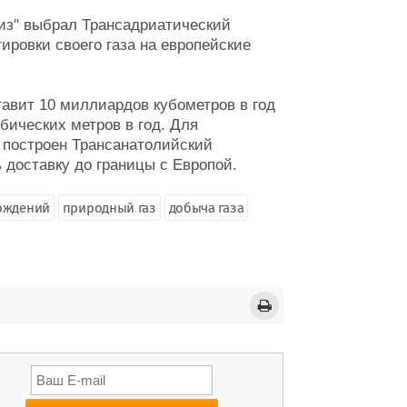
низ" выбрал Трансадриатический
ировки своего газа на европейские
авит 10 миллиардов кубометров в год
ических метров в год. Для
т построен Трансанатолийский
 доставку до границы с Европой.
ождений
природный газ
добыча газа