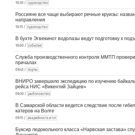
10:30 /
судоходство
Россияне все чаще выбирают речные круизы: назв
направления
10:15 /
судоходство
В бухте Эгвекинот водолазы ведут подготовку к под
10:00 /
события
Служба производственного контроля ММТП провери
причалах
09:45 /
порты
ВНИРО завершило экспедицию по изучению байкальс
рейса НИС «Викентий Зайцев»
09:30 /
рыболовство
В Самарской области ведется следствие после гибел
катеров на Волге
09:15 /
аварийность и чп
Буксир ледокольного класса «Нарвская застава» спу
Лушников