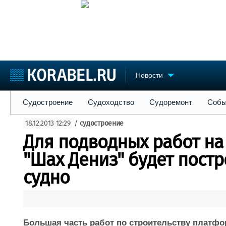
Новости
Судостроение
Судоходство
Судоремонт
События
Пре
Судостроение
Судоходство
Судоремонт
Собы
Судостроение
Торговая площадка
Конфере
18.12.2013 12:29
/
судостроение
Пульс
Доска объявлений
Выставк
Для подводных работ н
Новости
Продажа флота
Личност
Компании
Оборудование
Словарь
"Шах Дениз" будет пост
Репутация
Изделия
судно
Работа
Материалы
Крюинг
Услуги
Журнал
Реклама
Большая часть работ по строительству платф