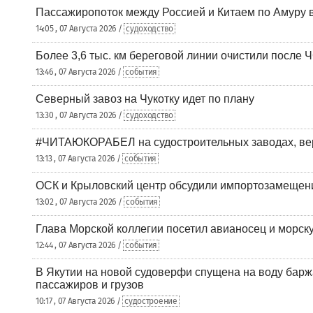
Пассажиропоток между Россией и Китаем по Амуру 
14:05 , 07 Августа 2026 /
судоходство
Более 3,6 тыс. км береговой линии очистили после 
13:46 , 07 Августа 2026 /
события
Северный завоз на Чукотку идет по плану
13:30 , 07 Августа 2026 /
судоходство
#ЧИТАЮКОРАБЕЛ на судостроительных заводах, вер
13:13 , 07 Августа 2026 /
события
ОСК и Крыловский центр обсудили импортозамещен
13:02 , 07 Августа 2026 /
события
Глава Морской коллегии посетил авианосец и морс
12:44 , 07 Августа 2026 /
события
В Якутии на новой судоверфи спущена на воду барж
пассажиров и грузов
10:17 , 07 Августа 2026 /
судостроение