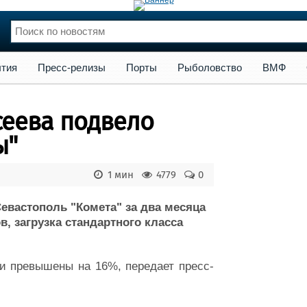
сс-релизы
Порты
Рыболовство
ВМФ
Образование
Яхт
тия
Пресс-релизы
Порты
Рыболовство
ВМФ
нции
Флот
и и семинары
Галерея флота
ксеева подвело
и
Форум
Отзывы
ы"
Все службы
1 мин
4779
0
евастополь "Комета" за два месяца
, загрузка стандартного класса
и превышены на 16%, передает пресс-