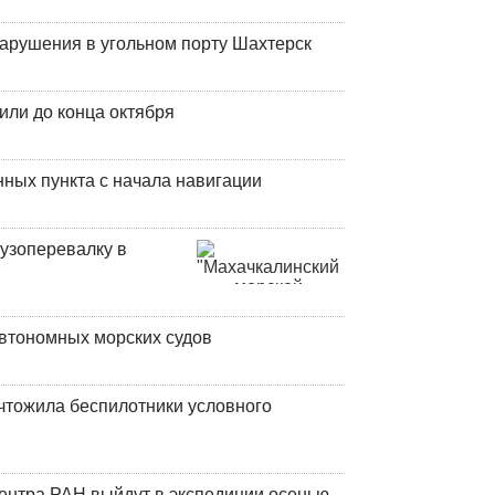
нарушения в угольном порту Шахтерск
или до конца октября
ных пункта с начала навигации
узоперевалку в
втономных морских судов
чтожила беспилотники условного
центра РАН выйдут в экспедиции осенью