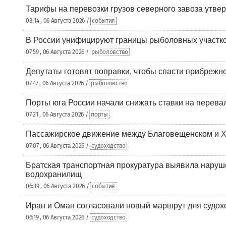
Тарифы на перевозки грузов северного завоза утве
08:14 , 06 Августа 2026 /
события
В России унифицируют границы рыболовных участк
07:59 , 06 Августа 2026 /
рыболовство
Депутаты готовят поправки, чтобы спасти прибрежн
07:47 , 06 Августа 2026 /
рыболовство
Порты юга России начали снижать ставки на перевал
07:21 , 06 Августа 2026 /
порты
Пассажирское движение между Благовещенском и Х
07:07 , 06 Августа 2026 /
судоходство
Братская транспортная прокуратура выявила наруш
водохранилищ
06:39 , 06 Августа 2026 /
события
Иран и Оман согласовали новый маршрут для судох
06:19 , 06 Августа 2026 /
судоходство