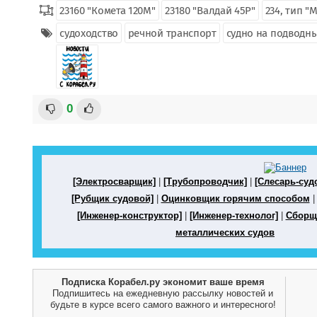
23160 "Комета 120М"
23180 "Валдай 45Р"
234, тип "
судоходство
речной транспорт
судно на подводн
0
[Электросварщик]
|
[Трубопроводчик]
|
[Слесарь-суд
[Рубщик судовой]
|
Оцинковщик горячим способом
[Инженер-конструктор]
|
[Инженер-технолог]
|
Сборщ
металлических судов
Подписка Корабел.ру экономит ваше время
Подпишитесь на ежедневную рассылку новостей и
будьте в курсе всего самого важного и интересного!