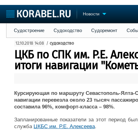
Новости
Судостроение
Судоходство
Судоремонт
События
Пре
Судостроение
Судоходство
Судоремонт
Собы
Судостроение
Торговая площадка
Конфере
12.10.2018 14:08
/
судоходство
Пульс
Доска объявлений
Выставк
ЦКБ по СПК им. Р.Е. Але
Новости
Продажа флота
Личност
Компании
Оборудование
Словарь
итоги навигации "Комет
Репутация
Изделия
Работа
Материалы
Крюинг
Услуги
Журнал
Курсирующая по маршруту Севастополь-Ялта-С
Реклама
навигации перевезла около 23 тысяч пассажиров
составила 96%, комфорт-класса – 98%.
Запланированные показатели за этот период был
служба
ЦКБС им. Р.Е. Алексеева
.