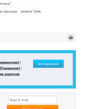
Метеор"
ых крыльях
комета 120м
оремонтник]
|
все вакансии
|
[Газорезчик]
|
ик корпусов