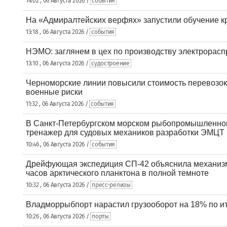
14:02 , 06 Августа 2026 /
события
На «Адмиралтейских верфях» запустили обучение к
13:18 , 06 Августа 2026 /
события
НЭМО: заглянем в цех по производству электрорасп
13:10 , 06 Августа 2026 /
судостроение
Черноморские линии повысили стоимость перевозок
военные риски
11:32 , 06 Августа 2026 /
события
В Санкт-Петербургском морском рыбопромышленно
тренажер для судовых механиков разработки ЭМЦТ
10:46 , 06 Августа 2026 /
события
Дрейфующая экспедиция СП-42 объяснила механизм
часов арктического планктона в полной темноте
10:32 , 06 Августа 2026 /
пресс-релизы
Владморрыбпорт нарастил грузооборот на 18% по ит
10:26 , 06 Августа 2026 /
порты