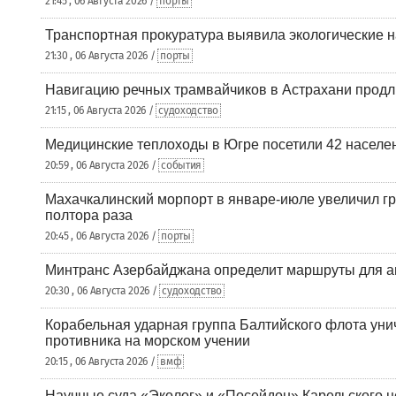
21:45 , 06 Августа 2026 /
порты
Транспортная прокуратура выявила экологические 
21:30 , 06 Августа 2026 /
порты
Навигацию речных трамвайчиков в Астрахани продл
21:15 , 06 Августа 2026 /
судоходство
Медицинские теплоходы в Югре посетили 42 населен
20:59 , 06 Августа 2026 /
события
Махачкалинский морпорт в январе-июле увеличил гр
полтора раза
20:45 , 06 Августа 2026 /
порты
Минтранс Азербайджана определит маршруты для а
20:30 , 06 Августа 2026 /
судоходство
Корабельная ударная группа Балтийского флота уни
противника на морском учении
20:15 , 06 Августа 2026 /
вмф
Научные суда «Эколог» и «Посейдон» Карельского 