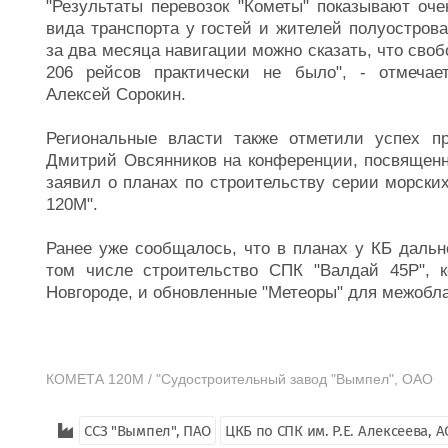
"Результаты перевозок "Кометы" показывают оче
вида транспорта у гостей и жителей полуостров
за два месяца навигации можно сказать, что сво
206 рейсов практически не было", - отмечает
Алексей Сорокин.
Региональные власти также отметили успех пр
Дмитрий Овсянников на конференции, посвящен
заявил о планах по строительству серии морски
120М".
Ранее уже сообщалось, что в планах у КБ дальн
том числе строительство СПК "Валдай 45Р", 
Новгороде, и обновленные "Метеоры" для межобл
КОМЕТА 120М / "Судостроительный завод "Вымпел", ОАО
ССЗ "Вымпел", ПАО
ЦКБ по СПК им. Р.Е. Алексеева, А