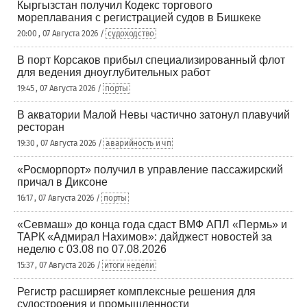
Кыргызстан получил Кодекс торгового
мореплавания с регистрацией судов в Бишкеке
20:00 , 07 Августа 2026 /
судоходство
В порт Корсаков прибыл специализированный флот
для ведения дноуглубительных работ
19:45 , 07 Августа 2026 /
порты
В акватории Малой Невы частично затонул плавучий
ресторан
19:30 , 07 Августа 2026 /
аварийность и чп
«Росморпорт» получил в управление пассажирский
причал в Диксоне
16:17 , 07 Августа 2026 /
порты
«Севмаш» до конца года сдаст ВМФ АПЛ «Пермь» и
ТАРК «Адмирал Нахимов»: дайджест новостей за
неделю с 03.08 по 07.08.2026
15:37 , 07 Августа 2026 /
итоги недели
Регистр расширяет комплексные решения для
судостроения и промышленности