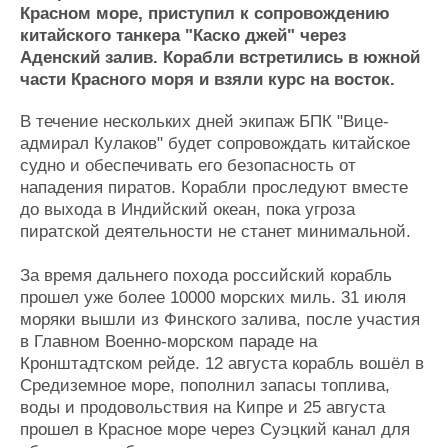
Красном море, приступил к сопровождению
Журнал
китайского танкера "Каско джей" через
Реклама
Аденский залив. Корабли встретились в южной
части Красного моря и взяли курс на восток.
Конференции
Флот
В течение нескольких дней экипаж БПК "Вице-
Выставки и семинары
Галерея флота
адмирал Кулаков" будет сопровождать китайское
Личности
Форум
судно и обеспечивать его безопасность от
Словарь
Отзывы
нападения пиратов. Корабли проследуют вместе
Все службы
до выхода в Индийский океан, пока угроза
пиратской деятельности не станет минимальной.
За время дальнего похода российский корабль
прошел уже более 10000 морских миль. 31 июля
моряки вышли из Финского залива, после участия
в Главном Военно-морском параде на
Кронштадтском рейде. 12 августа корабль вошёл в
Средиземное море, пополнил запасы топлива,
воды и продовольствия на Кипре и 25 августа
прошел в Красное море через Суэцкий канал для