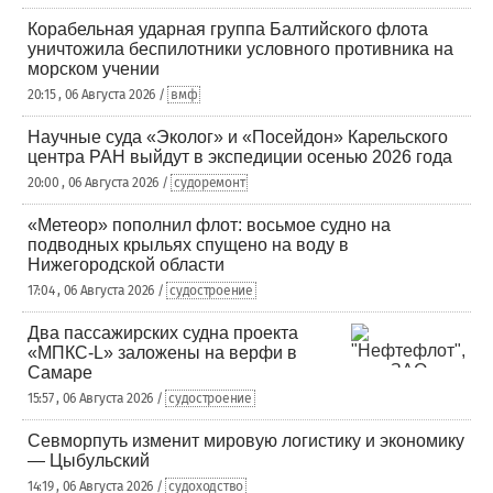
Корабельная ударная группа Балтийского флота
уничтожила беспилотники условного противника на
морском учении
20:15 , 06 Августа 2026 /
вмф
Научные суда «Эколог» и «Посейдон» Карельского
центра РАН выйдут в экспедиции осенью 2026 года
20:00 , 06 Августа 2026 /
судоремонт
«Метеор» пополнил флот: восьмое судно на
подводных крыльях спущено на воду в
Нижегородской области
17:04 , 06 Августа 2026 /
судостроение
Два пассажирских судна проекта
«МПКС-L» заложены на верфи в
Самаре
15:57 , 06 Августа 2026 /
судостроение
Севморпуть изменит мировую логистику и экономику
— Цыбульский
14:19 , 06 Августа 2026 /
судоходство