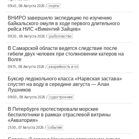
09:45 , 08 Августа 2026 /
порты
ВНИРО завершило экспедицию по изучению
байкальского омуля в ходе первого длительного
рейса НИС «Викентий Зайцев»
09:30 , 08 Августа 2026 /
рыболовство
В Самарской области ведется следствие после
гибели двух человек при столкновении катеров на
Волге
09:15 , 08 Августа 2026 /
аварийность и чп
Буксир ледокольного класса «Нарвская застава»
спустят на воду в середине августа — Алан
Лушников
09:00 , 08 Августа 2026 /
судостроение
В Петербурге протестировали морские
беспилотники в рамках отраслевой витрины
«Акватория»
21:30 , 07 Августа 2026 /
события