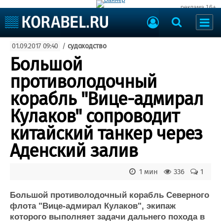
реклама 16+
Судостроение
01.09.2017 09:40
/
судоходство
Судоходство
Судоремонт
Большой
События
Пресс-релизы
противолодочный
Порты
Рыболовство
корабль "Вице-адмирал
ВМФ
Образование
Кулаков" сопроводит
Яхты и катера
Еще
китайский танкер через
Аденский залив
Судостроение
Торговая площадка
Пульс
Доска объявлений
Новости
Продажа флота
1 мин
336
1
Компании
Оборудование
Репутация
Изделия
Большой противолодочный корабль Северного
флота "Вице-адмирал Кулаков", экипаж
Работа
Материалы
которого выполняет задачи дальнего похода в
Крюинг
Услуги