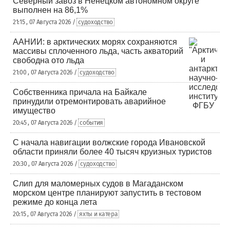
Северный завоз в Ненецком автономном округе
выполнен на 86,1%
21:15 , 07 Августа 2026 /
судоходство
ААНИИ: в арктических морях сохраняются
массивы сплоченного льда, часть акваторий
свободна ото льда
21:00 , 07 Августа 2026 /
судоходство
Собственника причала на Байкале
принудили отремонтировать аварийное
имущество
20:45 , 07 Августа 2026 /
события
С начала навигации волжские города Ивановской
области приняли более 40 тысяч круизных туристов
20:30 , 07 Августа 2026 /
судоходство
Слип для маломерных судов в Магаданском
морском центре планируют запустить в тестовом
режиме до конца лета
20:15 , 07 Августа 2026 /
яхты и катера