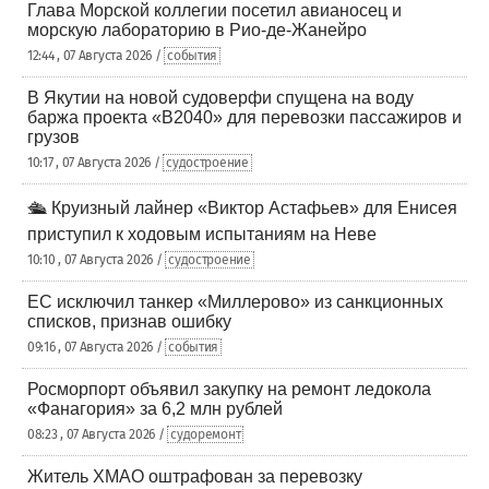
Глава Морской коллегии посетил авианосец и
морскую лабораторию в Рио-де-Жанейро
12:44 , 07 Августа 2026 /
события
В Якутии на новой судоверфи спущена на воду
баржа проекта «В2040» для перевозки пассажиров и
грузов
10:17 , 07 Августа 2026 /
судостроение
🛳️ Круизный лайнер «Виктор Астафьев» для Енисея
приступил к ходовым испытаниям на Неве
10:10 , 07 Августа 2026 /
судостроение
ЕС исключил танкер «Миллерово» из санкционных
списков, признав ошибку
09:16 , 07 Августа 2026 /
события
Росморпорт объявил закупку на ремонт ледокола
«Фанагория» за 6,2 млн рублей
08:23 , 07 Августа 2026 /
судоремонт
Житель ХМАО оштрафован за перевозку