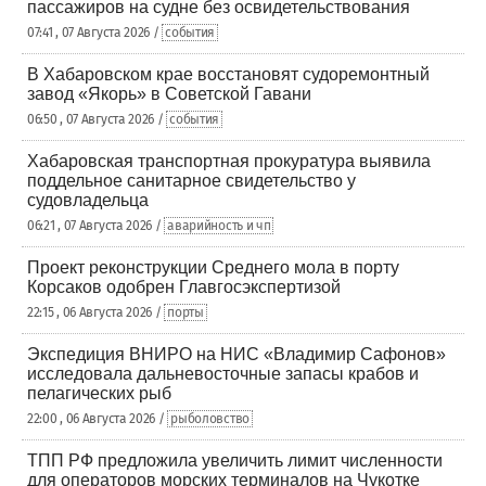
пассажиров на судне без освидетельствования
07:41 , 07 Августа 2026 /
события
В Хабаровском крае восстановят судоремонтный
завод «Якорь» в Советской Гавани
06:50 , 07 Августа 2026 /
события
Хабаровская транспортная прокуратура выявила
поддельное санитарное свидетельство у
судовладельца
06:21 , 07 Августа 2026 /
аварийность и чп
Проект реконструкции Среднего мола в порту
Корсаков одобрен Главгосэкспертизой
22:15 , 06 Августа 2026 /
порты
Экспедиция ВНИРО на НИС «Владимир Сафонов»
исследовала дальневосточные запасы крабов и
пелагических рыб
22:00 , 06 Августа 2026 /
рыболовство
ТПП РФ предложила увеличить лимит численности
для операторов морских терминалов на Чукотке