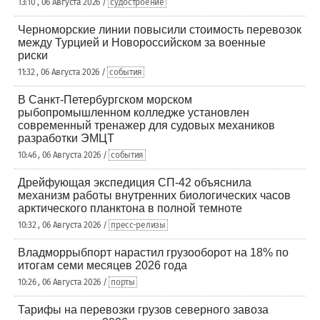
13:10 , 06 Августа 2026 /
судостроение
Черноморские линии повысили стоимость перевозок
между Турцией и Новороссийском за военные
риски
11:32 , 06 Августа 2026 /
события
В Санкт-Петербургском морском
рыбопромышленном колледже установлен
современный тренажер для судовых механиков
разработки ЭМЦТ
10:46 , 06 Августа 2026 /
события
Дрейфующая экспедиция СП-42 объяснила
механизм работы внутренних биологических часов
арктического планктона в полной темноте
10:32 , 06 Августа 2026 /
пресс-релизы
Владморрыбпорт нарастил грузооборот на 18% по
итогам семи месяцев 2026 года
10:26 , 06 Августа 2026 /
порты
Тарифы на перевозки грузов северного завоза