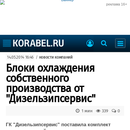
реклама 16+
Судостроение
14.05.2014 16:46
/
новости компаний
Судоходство
Судоремонт
Блоки охлаждения
События
Пресс-релизы
собственного
Порты
Рыболовство
производства от
ВМФ
Образование
"Дизельзипсервис"
Яхты и катера
Еще
1 мин
339
0
Судостроение
Торговая площадка
Пульс
Доска объявлений
ГК "Дизельзипсервис" поставила комплект