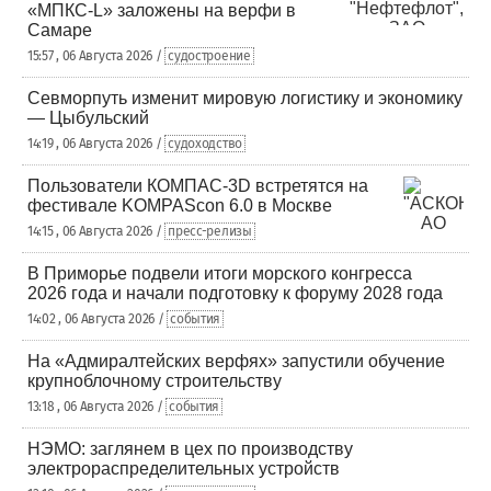
«МПКС-L» заложены на верфи в
Самаре
15:57 , 06 Августа 2026 /
судостроение
Севморпуть изменит мировую логистику и экономику
— Цыбульский
14:19 , 06 Августа 2026 /
судоходство
Пользователи КОМПАС-3D встретятся на
фестивале KOMPAScon 6.0 в Москве
14:15 , 06 Августа 2026 /
пресс-релизы
В Приморье подвели итоги морского конгресса
2026 года и начали подготовку к форуму 2028 года
14:02 , 06 Августа 2026 /
события
На «Адмиралтейских верфях» запустили обучение
крупноблочному строительству
13:18 , 06 Августа 2026 /
события
НЭМО: заглянем в цех по производству
электрораспределительных устройств