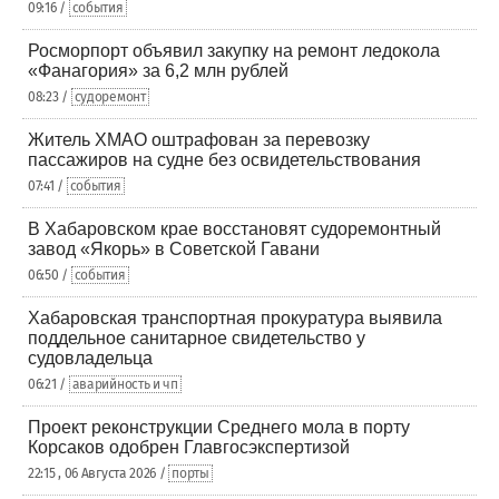
09:16 /
события
Росморпорт объявил закупку на ремонт ледокола
«Фанагория» за 6,2 млн рублей
08:23 /
судоремонт
Житель ХМАО оштрафован за перевозку
пассажиров на судне без освидетельствования
07:41 /
события
В Хабаровском крае восстановят судоремонтный
завод «Якорь» в Советской Гавани
06:50 /
события
Хабаровская транспортная прокуратура выявила
поддельное санитарное свидетельство у
судовладельца
06:21 /
аварийность и чп
Проект реконструкции Среднего мола в порту
Корсаков одобрен Главгосэкспертизой
22:15 , 06 Августа 2026 /
порты