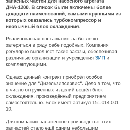
Новости
Продажа флота
запасных частей для насосного агрегата
ДНА-1200. В список были включены более
Компании
Оборудование
двадцати наименований, самыми крупными из
Репутация
Изделия
которых оказались турбокомпрессор и
Работа
Материалы
необычный блок охлаждения.
Крюинг
Услуги
Журнал
Реализованная поставка могла бы легко
Реклама
затеряться в ряду себе подобных. Компания
регулярно выполняет такие заказы, обеспечивая
различные организации и учреждения
ЗИП
и
Конференции
Флот
комплектующими.
Выставки и семинары
Галерея флота
Личности
Форум
Однако данный контракт приобрёл особое
Словарь
Отзывы
значение для "Дизельзипсервис". Дело в том, что
Все службы
в число отгруженных изделий вошёл блок
охлаждения, произведённый предприятием
самостоятельно. Блок имеет артикул 151.014.001-
10.
Для компании налаженное производство этих
запчастей стало ещё одним небольшим