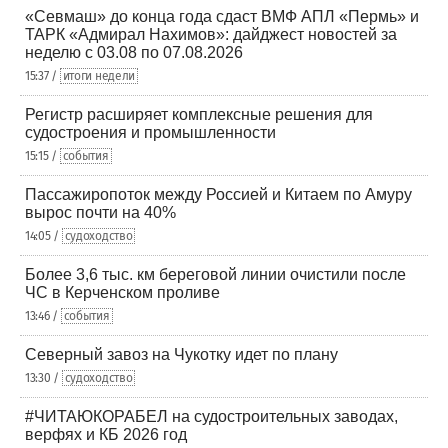
«Севмаш» до конца года сдаст ВМФ АПЛ «Пермь» и
ТАРК «Адмирал Нахимов»: дайджест новостей за
неделю с 03.08 по 07.08.2026
15:37 /
итоги недели
Регистр расширяет комплексные решения для
судостроения и промышленности
15:15 /
события
Пассажиропоток между Россией и Китаем по Амуру
вырос почти на 40%
14:05 /
судоходство
Более 3,6 тыс. км береговой линии очистили после
ЧС в Керченском проливе
13:46 /
события
Северный завоз на Чукотку идет по плану
13:30 /
судоходство
#ЧИТАЮКОРАБЕЛ на судостроительных заводах,
верфях и КБ 2026 год