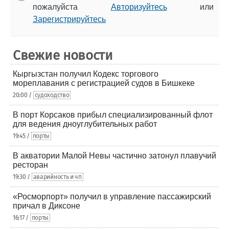
пожалуйста
Авторизуйтесь
или
Зарегистрируйтесь
Свежие новости
Кыргызстан получил Кодекс торгового
мореплавания с регистрацией судов в Бишкеке
20:00 /
судоходство
В порт Корсаков прибыл специализированный флот
для ведения дноуглубительных работ
19:45 /
порты
В акватории Малой Невы частично затонул плавучий
ресторан
19:30 /
аварийность и чп
«Росморпорт» получил в управление пассажирский
причал в Диксоне
16:17 /
порты