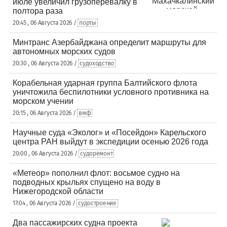
июле увеличил грузоперевалку в
полтора раза
20:45 , 06 Августа 2026 /
порты
Минтранс Азербайджана определит маршруты для
автономных морских судов
20:30 , 06 Августа 2026 /
судоходство
Корабельная ударная группа Балтийского флота
уничтожила беспилотники условного противника на
морском учении
20:15 , 06 Августа 2026 /
вмф
Научные суда «Эколог» и «Посейдон» Карельского
центра РАН выйдут в экспедиции осенью 2026 года
20:00 , 06 Августа 2026 /
судоремонт
«Метеор» пополнил флот: восьмое судно на
подводных крыльях спущено на воду в
Нижегородской области
17:04 , 06 Августа 2026 /
судостроение
Два пассажирских судна проекта