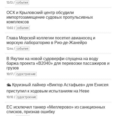
13:13 /
события
ОСК и Крыловский центр обсудили
импортозамещение судовых пропульсивных
комплексов
13:02 /
события
Глава Морской коллегии посетил авианосец и
морскую лабораторию в Рио-де-Жанейро
12:44 /
события
В Якутии на новой судоверфи спущена на воду
баржа проекта «В2040» для перевозки пассажиров и
грузов
10:17 /
судостроение
🛳️ Круизный лайнер «Виктор Астафьев» для Енисея
приступил к ходовым испытаниям на Неве
10:10 /
судостроение
ЕС исключил танкер «Миллерово» из санкционных
списков, признав ошибку