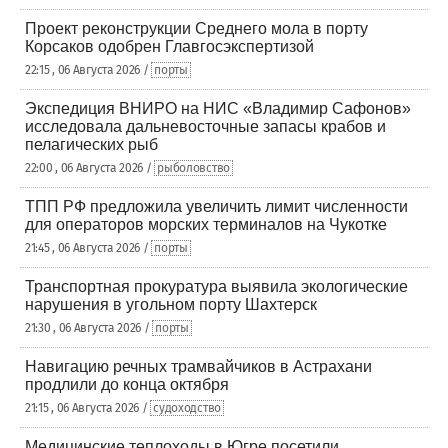
Проект реконструкции Среднего мола в порту
Корсаков одобрен Главгосэкспертизой
22:15 , 06 Августа 2026 /
порты
Экспедиция ВНИРО на НИС «Владимир Сафонов»
исследовала дальневосточные запасы крабов и
пелагических рыб
22:00 , 06 Августа 2026 /
рыболовство
ТПП РФ предложила увеличить лимит численности
для операторов морских терминалов на Чукотке
21:45 , 06 Августа 2026 /
порты
Транспортная прокуратура выявила экологические
нарушения в угольном порту Шахтерск
21:30 , 06 Августа 2026 /
порты
Навигацию речных трамвайчиков в Астрахани
продлили до конца октября
21:15 , 06 Августа 2026 /
судоходство
Медицинские теплоходы в Югре посетили