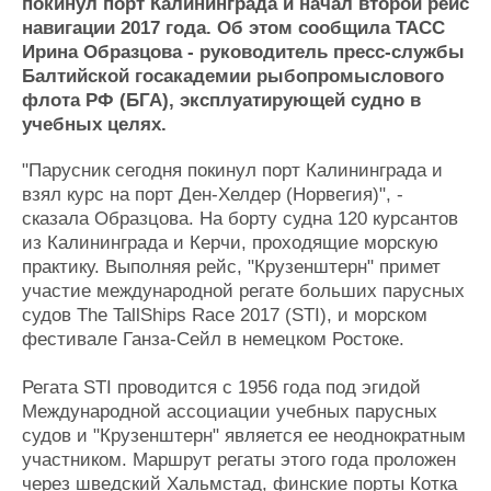
Новости
Продажа флота
покинул порт Калининграда и начал второй рейс
навигации 2017 года. Об этом сообщила ТАСС
Компании
Оборудование
Ирина Образцова - руководитель пресс-службы
Репутация
Изделия
Балтийской госакадемии рыбопромыслового
Работа
Материалы
флота РФ (БГА), эксплуатирующей судно в
Крюинг
Услуги
учебных целях.
Журнал
Реклама
"Парусник сегодня покинул порт Калининграда и
взял курс на порт Ден-Хелдер (Норвегия)", -
сказала Образцова. На борту судна 120 курсантов
Конференции
Флот
из Калининграда и Керчи, проходящие морскую
Выставки и семинары
Галерея флота
практику. Выполняя рейс, "Крузенштерн" примет
Личности
Форум
участие международной регате больших парусных
Словарь
Отзывы
судов The TallShips Race 2017 (STI), и морском
Все службы
фестивале Ганза-Сейл в немецком Ростоке.
Регата STI проводится с 1956 года под эгидой
Международной ассоциации учебных парусных
судов и "Крузенштерн" является ее неоднократным
участником. Маршрут регаты этого года проложен
через шведский Хальмстад, финские порты Котка