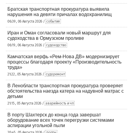
Братская транспортная прокуратура выявила
нарушения на девяти причалах водохранилищ
06:39 , 06 Августа 2026 /
события
Иран и Оман согласовали новый маршрут для
судоходства в Ормузском проливе
06:19 , 06 Августа 2026 /
судоходство
Камчатская верфь «Рем-Нова ДВ» модернизирует
процессы благодаря проекту «Производительность
труда»
21:22 , 05 Августа 2026 /
судоремонт
В Ленобласти транспортная прокуратура проверяет
обстоятельства наезда катера на надувной матрас с
детьми
21:15 , 05 Августа 2026 /
аварийность и чп
В порту Шахтерск до конца года завершат
оборудование всех точек перегрузки системами
аспирации угольной пыли
20:45 , 05 Августа 2026 /
порты