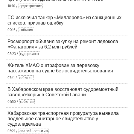
10:10 /
судостроение
ЕС исключил танкер «Миллерово» из санкционных
списков, признав ошибку
09:16 /
события
Росморпорт объявил закупку на ремонт ледокола
«Фанагория» за 6,2 млн рублей
08:23 /
судоремонт
Житель ХМАО оштрафован за перевозку
пассажиров на судне без освидетельствования
07:41 /
события
В Хабаровском крае восстановят судоремонтный
завод «Якорь» в Советской Гавани
06:50 /
события
Хабаровская транспортная прокуратура выявила
поддельное санитарное свидетельство у
судовладельца
06:21 /
аварийность и чп