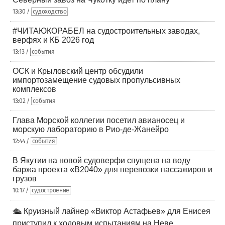
13:30 /
судоходство
#ЧИТАЮКОРАБЕЛ на судостроительных заводах,
верфях и КБ 2026 год
13:13 /
события
ОСК и Крыловский центр обсудили
импортозамещение судовых пропульсивных
комплексов
13:02 /
события
Глава Морской коллегии посетил авианосец и
морскую лабораторию в Рио-де-Жанейро
12:44 /
события
В Якутии на новой судоверфи спущена на воду
баржа проекта «В2040» для перевозки пассажиров и
грузов
10:17 /
судостроение
🛳️ Круизный лайнер «Виктор Астафьев» для Енисея
приступил к ходовым испытаниям на Неве