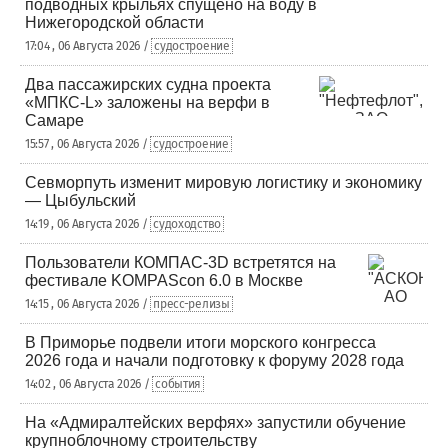
подводных крыльях спущено на воду в
Нижегородской области
17:04 , 06 Августа 2026 /
судостроение
Два пассажирских судна проекта
«МПКС-L» заложены на верфи в
Самаре
15:57 , 06 Августа 2026 /
судостроение
Севморпуть изменит мировую логистику и экономику
— Цыбульский
14:19 , 06 Августа 2026 /
судоходство
Пользователи КОМПАС-3D встретятся на
фестивале KOMPAScon 6.0 в Москве
14:15 , 06 Августа 2026 /
пресс-релизы
В Приморье подвели итоги морского конгресса
2026 года и начали подготовку к форуму 2028 года
14:02 , 06 Августа 2026 /
события
На «Адмиралтейских верфях» запустили обучение
крупноблочному строительству