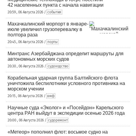
42 населенных пункта с начала навигации
20:59 , 06 Августа 2026 /
события
Махачкалинский морпорт в январе-
июле увеличил грузоперевалку в
полтора раза
20:45 , 06 Августа 2026 /
порты
Минтранс Азербайджана определит маршруты для
автономных морских судов
20:30 , 06 Августа 2026 /
судоходство
Корабельная ударная группа Балтийского флота
уничтожила беспилотники условного противника на
морском учении
20:15 , 06 Августа 2026 /
вмф
Научные суда «Эколог» и «Посейдон» Карельского
центра РАН выйдут в экспедиции осенью 2026 года
20:00 , 06 Августа 2026 /
судоремонт
«Метеор» пополнил флот: восьмое судно на