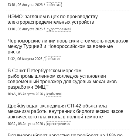
13:18 , 06 Августа 2026 /
события
НЭМО: заглянем в цех по производству
электрораспределительных устройств
13:10 , 06 Августа 2026 /
судостроение
Черноморские линии повысили стоимость перевозок
между Турцией и Новороссийском за военные
риски
11:32 , 06 Августа 2026 /
события
В Санкт-Петербургском морском
рыбопромышленном колледже установлен
современный тренажер для судовых механиков
разработки ЭМЦТ
10:46 , 06 Августа 2026 /
события
Дрейфующая экспедиция СП-42 объяснила
механизм работы внутренних биологических часов
арктического планктона в полной темноте
10:32 , 06 Августа 2026 /
пресс-релизы
Владморрыбпорт нарастил грузооборот на 18% по