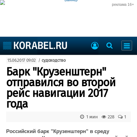
реклама 16+
Судостроение
15.06.2017 09:02
/
судоходство
Судоходство
Судоремонт
Барк "Крузенштерн"
События
Пресс-релизы
отправился во второй
Порты
Рыболовство
рейс навигации 2017
ВМФ
Образование
года
Яхты и катера
Еще
1 мин
228
1
Судостроение
Торговая площадка
Пульс
Доска объявлений
Российский барк "Крузенштерн" в среду