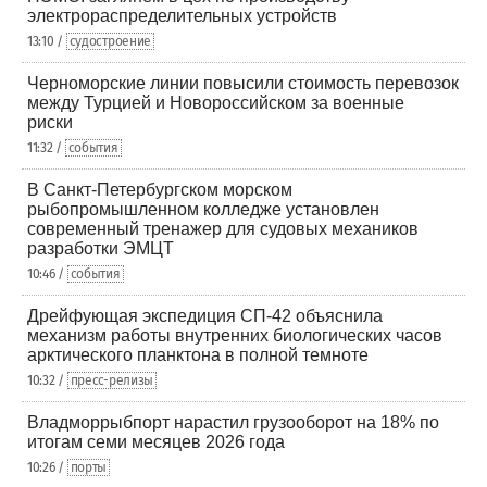
электрораспределительных устройств
13:10 /
судостроение
Черноморские линии повысили стоимость перевозок
между Турцией и Новороссийском за военные
риски
11:32 /
события
В Санкт-Петербургском морском
рыбопромышленном колледже установлен
современный тренажер для судовых механиков
разработки ЭМЦТ
10:46 /
события
Дрейфующая экспедиция СП-42 объяснила
механизм работы внутренних биологических часов
арктического планктона в полной темноте
10:32 /
пресс-релизы
Владморрыбпорт нарастил грузооборот на 18% по
итогам семи месяцев 2026 года
10:26 /
порты