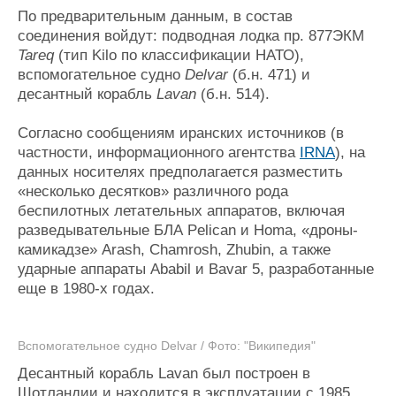
Журнал
По предварительным данным, в состав
соединения войдут: подводная лодка пр. 877ЭКМ
Реклама
Tareq
(тип Kilo по классификации НАТО),
вспомогательное судно
Delvar
(б.н. 471) и
Конференции
Флот
десантный корабль
Lavan
(б.н. 514).
Выставки и семинары
Галерея флота
Согласно сообщениям иранских источников (в
Личности
Форум
частности, информационного агентства
IRNA
), на
Словарь
Отзывы
данных носителях предполагается разместить
Все службы
«несколько десятков» различного рода
беспилотных летательных аппаратов, включая
разведывательные БЛА Pelican и Homa, «дроны-
камикадзе» Arash, Chamrosh, Zhubin, а также
ударные аппараты Ababil и Bavar 5, разработанные
еще в 1980-х годах.
Вспомогательное судно Delvar / Фото: "Википедия"
Десантный корабль Lavan был построен в
Шотландии и находится в эксплуатации с 1985