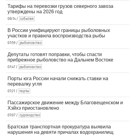
Тарифы на перевозки грузов северного завоза
утверждены на 2026 год
08:14 /
события
В России унифицируют границы рыболовных
участков и правила воспроизводства рыбы
07:59 /
рыболовство
Депутаты готовят поправки, чтобы спасти
прибрежное рыболовство на Дальнем Востоке
07:47 /
рыболовство
Порты юга России начали снижать ставки на
перевалку угля
07:21 /
порты
Пассажирское движение между Благовещенском и
Хэйхэ приостановлено
07:07 /
судоходство
Братская транспортная прокуратура выявила
нарушения на девяти причалах водохранилищ