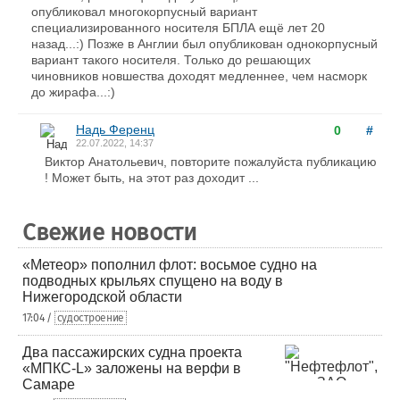
опубликовал многокорпусный вариант
специализированного носителя БПЛА ещё лет 20
назад...:) Позже в Англии был опубликован однокорпусный
вариант такого носителя. Только до решающих
чиновников новшества доходят медленнее, чем насморк
до жирафа...:)
Надь Ференц
0
#
22.07.2022, 14:37
Виктор Анатольевич, повторите пожалуйста публикацию
! Может быть, на этот раз доходит ...
Свежие новости
«Метеор» пополнил флот: восьмое судно на
подводных крыльях спущено на воду в
Нижегородской области
17:04 /
судостроение
Два пассажирских судна проекта
«МПКС-L» заложены на верфи в
Самаре