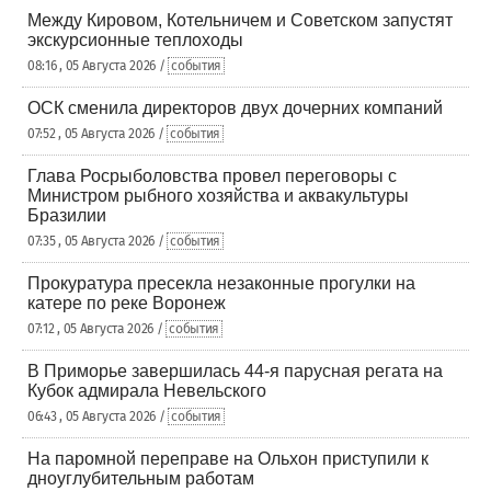
Между Кировом, Котельничем и Советском запустят
экскурсионные теплоходы
08:16 , 05 Августа 2026 /
события
ОСК сменила директоров двух дочерних компаний
07:52 , 05 Августа 2026 /
события
Глава Росрыболовства провел переговоры с
Министром рыбного хозяйства и аквакультуры
Бразилии
07:35 , 05 Августа 2026 /
события
Прокуратура пресекла незаконные прогулки на
катере по реке Воронеж
07:12 , 05 Августа 2026 /
события
В Приморье завершилась 44-я парусная регата на
Кубок адмирала Невельского
06:43 , 05 Августа 2026 /
события
На паромной переправе на Ольхон приступили к
дноуглубительным работам