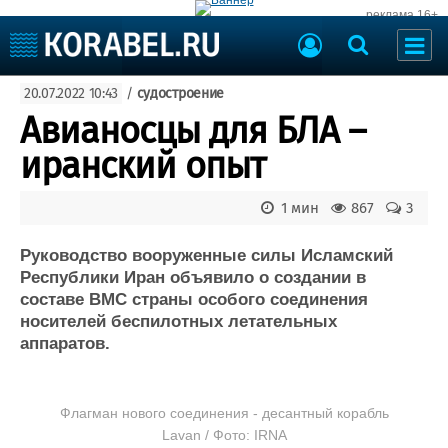
реклама 16+
Судостроение
20.07.2022 10:43
/
судостроение
Судоходство
Судоремонт
Авианосцы для БЛА –
События
Пресс-релизы
иранский опыт
Порты
Рыболовство
ВМФ
1 мин
867
3
Образование
Яхты и катера
Еще
Руководство вооруженные силы Исламский
Республики Иран объявило о создании в
Судостроение
Торговая площадка
составе ВМС страны особого соединения
носителей беспилотных летательных
Пульс
Доска объявлений
аппаратов.
Новости
Продажа флота
Компании
Оборудование
Репутация
Изделия
Флагман нового соединения - десантный корабль
Работа
Материалы
Lavan / Фото: IRNA
Крюинг
Услуги