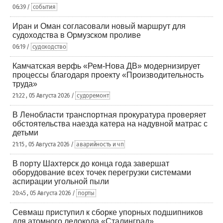
06:39 /
события
Иран и Оман согласовали новый маршрут для
судоходства в Ормузском проливе
06:19 /
судоходство
Камчатская верфь «Рем-Нова ДВ» модернизирует
процессы благодаря проекту «Производительность
труда»
21:22 , 05 Августа 2026 /
судоремонт
В Ленобласти транспортная прокуратура проверяет
обстоятельства наезда катера на надувной матрас с
детьми
21:15 , 05 Августа 2026 /
аварийность и чп
В порту Шахтерск до конца года завершат
оборудование всех точек перегрузки системами
аспирации угольной пыли
20:45 , 05 Августа 2026 /
порты
Севмаш приступил к сборке упорных подшипников
для атомного ледокола «Сталинград»