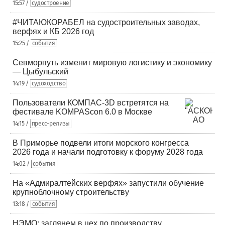
15:57 /
судостроение
#ЧИТАЮКОРАБЕЛ на судостроительных заводах,
верфях и КБ 2026 год
15:25 /
события
Севморпуть изменит мировую логистику и экономику
— Цыбульский
14:19 /
судоходство
Пользователи КОМПАС-3D встретятся на
фестивале KOMPAScon 6.0 в Москве
14:15 /
пресс-релизы
В Приморье подвели итоги морского конгресса
2026 года и начали подготовку к форуму 2028 года
14:02 /
события
На «Адмиралтейских верфях» запустили обучение
крупноблочному строительству
13:18 /
события
НЭМО: заглянем в цех по производству