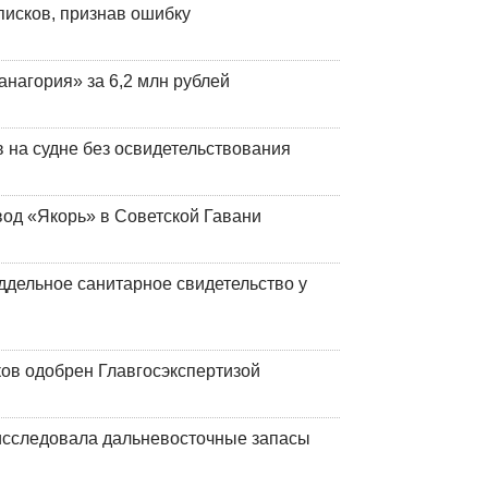
писков, признав ошибку
анагория» за 6,2 млн рублей
на судне без освидетельствования
вод «Якорь» в Советской Гавани
ддельное санитарное свидетельство у
ков одобрен Главгосэкспертизой
сследовала дальневосточные запасы