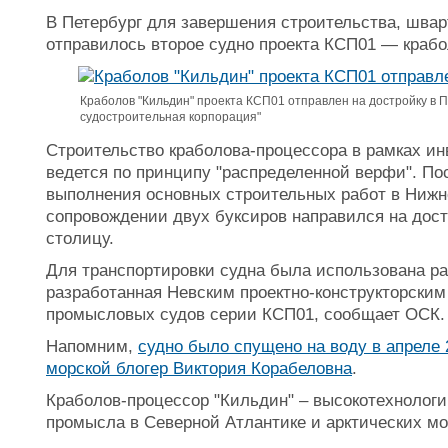
В Петербург для завершения строительства, шва
отправилось второе судно проекта КСП01 — крабо
Краболов "Кильдин" проекта КСП01 отправлен на достройку в П
судостроительная корпорация"
Строительство краболова-процессора в рамках ин
ведется по принципу "распределенной верфи". По
выполнения основных строительных работ в Нижн
сопровождении двух буксиров направился на дос
столицу.
Для транспортировки судна была использована ра
разработанная Невским проектно-конструкторски
промысловых судов серии КСП01, сообщает ОСК.
Напомним,
судно было спущено на воду в апреле 
морской блогер Виктория Корабеловна
.
Краболов-процессор "Кильдин" – высокотехнологи
промысла в Северной Атлантике и арктических мор