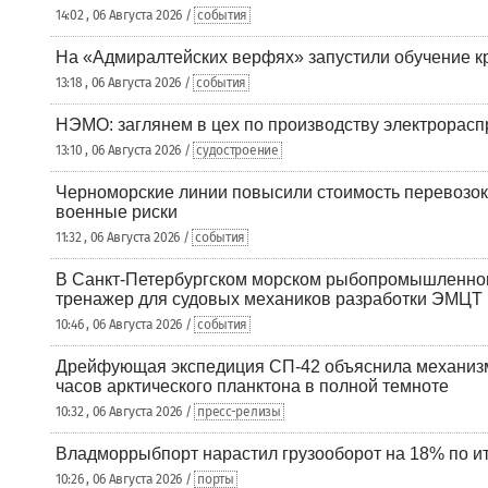
14:02 , 06 Августа 2026 /
события
На «Адмиралтейских верфях» запустили обучение к
13:18 , 06 Августа 2026 /
события
НЭМО: заглянем в цех по производству электрорасп
13:10 , 06 Августа 2026 /
судостроение
Черноморские линии повысили стоимость перевозок
военные риски
11:32 , 06 Августа 2026 /
события
В Санкт-Петербургском морском рыбопромышленно
тренажер для судовых механиков разработки ЭМЦТ
10:46 , 06 Августа 2026 /
события
Дрейфующая экспедиция СП-42 объяснила механизм
часов арктического планктона в полной темноте
10:32 , 06 Августа 2026 /
пресс-релизы
Владморрыбпорт нарастил грузооборот на 18% по ит
10:26 , 06 Августа 2026 /
порты