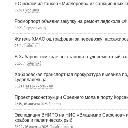
ЕС исключил танкер «Миллерово» из санкционных с
09:16 /
события
Росморпорт объявил закупку на ремонт ледокола «Ф
08:23 /
судоремонт
Житель ХМАО оштрафован за перевозку пассажиров 
07:41 /
события
В Хабаровском крае восстановят судоремонтный за
06:50 /
события
Хабаровская транспортная прокуратура выявила по
судовладельца
06:21 /
аварийность и чп
Проект реконструкции Среднего мола в порту Корса
22:15 , 06 Августа 2026 /
порты
Экспедиция ВНИРО на НИС «Владимир Сафонов» и
крабов и пелагических рыб
22:00 , 06 Августа 2026 /
рыболовство