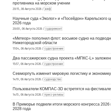
противника на морском учении
20:15 , 06 Августа 2026 /
вмф
Научные суда «Эколог» и «Посейдон» Карельского 
2026 года
20:00 , 06 Августа 2026 /
судоремонт
«Метеор» пополнил флот: восьмое судно на подводн
Нижегородской области
17:04 , 06 Августа 2026 /
судостроение
Два пассажирских судна проекта «МПКС-L» заложе
15:57 , 06 Августа 2026 /
судостроение
Севморпуть изменит мировую логистику и экономик
14:19 , 06 Августа 2026 /
судоходство
Пользователи КОМПАС-3D встретятся на фестивале
14:15 , 06 Августа 2026 /
пресс-релизы
В Приморье подвели итоги морского конгресса 2026 
2028 года