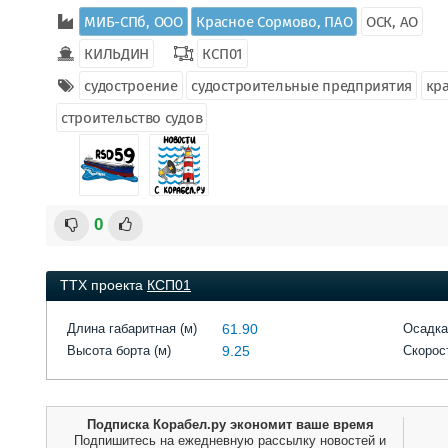
МИБ-СПб, ООО
Красное Сормово, ПАО
ОСК, АО
КИЛЬДИН
КСП01
судостроение
судостроительные предприятия
кр
строительство судов
0
ТТХ проекта
КСП01
Длина габаритная (м)
61.90
Осадка
Высота борта (м)
9.25
Скорост
Подписка Корабел.ру экономит ваше время
Подпишитесь на ежедневную рассылку новостей и