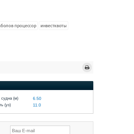
аболов процессор
инвестквоты
 судна (м)
6.50
ь (уз)
11.0