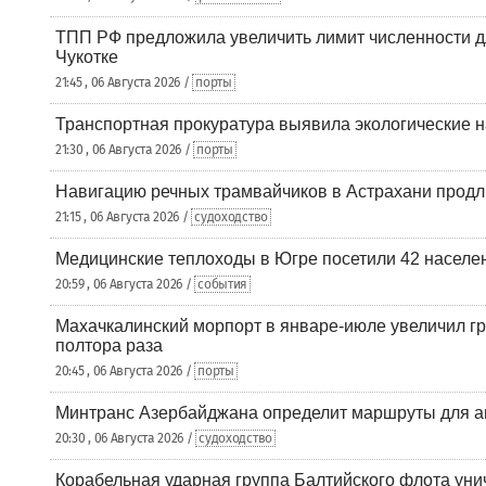
ТПП РФ предложила увеличить лимит численности д
Чукотке
21:45 , 06 Августа 2026 /
порты
Транспортная прокуратура выявила экологические 
21:30 , 06 Августа 2026 /
порты
Навигацию речных трамвайчиков в Астрахани продл
21:15 , 06 Августа 2026 /
судоходство
Медицинские теплоходы в Югре посетили 42 населен
20:59 , 06 Августа 2026 /
события
Махачкалинский морпорт в январе-июле увеличил гр
полтора раза
20:45 , 06 Августа 2026 /
порты
Минтранс Азербайджана определит маршруты для а
20:30 , 06 Августа 2026 /
судоходство
Корабельная ударная группа Балтийского флота уни