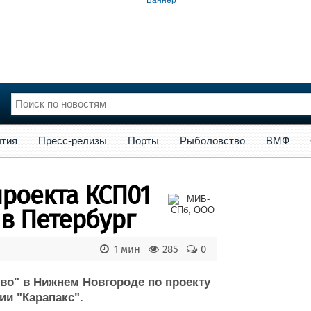
сс-релизы
Порты
Рыболовство
ВМФ
Образование
Яхт
тия
Пресс-релизы
Порты
Рыболовство
ВМФ
нции
Флот
и и семинары
Галерея флота
проекта КСП01
и
Форум
Отзывы
 в Петербург
Все службы
1 мин
285
0
во" в Нижнем Новгороде по проекту
и "Карапакс".