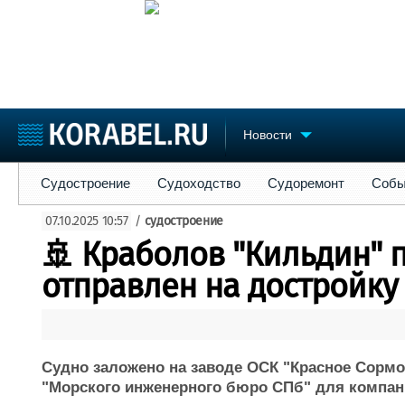
Новости
Судостроение
Судоходство
Судоремонт
События
Пре
Судостроение
Судоходство
Судоремонт
Собы
Судостроение
Торговая площадка
Конфере
07.10.2025 10:57
/
судостроение
Пульс
Доска объявлений
Выставк
🚢 Краболов "Кильдин" 
Новости
Продажа флота
Личност
Компании
Оборудование
Словарь
отправлен на достройку
Репутация
Изделия
Работа
Материалы
Крюинг
Услуги
Журнал
Судно заложено на заводе ОСК "Красное Сормо
Реклама
"Морского инженерного бюро СПб" для компани