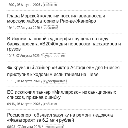
13:02 , 07 Августа 2026 /
события
Глава Морской коллегии посетил авианосец и
морскую лабораторию в Рио-де-Жанейро
12:44 , 07 Августа 2026 /
события
В Якутии на новой судоверфи спущена на воду
баржа проекта «В2040» для перевозки пассажиров и
грузов
10:17 , 07 Августа 2026 /
судостроение
🛳️ Круизный лайнер «Виктор Астафьев» для Енисея
приступил к ходовым испытаниям на Неве
10:10 , 07 Августа 2026 /
судостроение
ЕС исключил танкер «Миллерово» из санкционных
списков, признав ошибку
09:16 , 07 Августа 2026 /
события
Росморпорт объявил закупку на ремонт ледокола
«Фанагория» за 6,2 млн рублей
08:23 , 07 Августа 2026 /
судоремонт