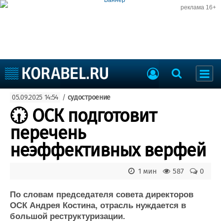
реклама 16+
Судостроение
05.09.2025 14:54
/
судостроение
Судоходство
Судоремонт
🕡 ОСК подготовит
События
Пресс-релизы
перечень
Порты
Рыболовство
неэффективных верфей
ВМФ
Образование
Яхты и катера
1 мин
587
0
Еще
По словам председателя совета директоров
Судостроение
Торговая площадка
ОСК Андрея Костина, отрасль нуждается в
Пульс
Доска объявлений
большой реструктуризации.