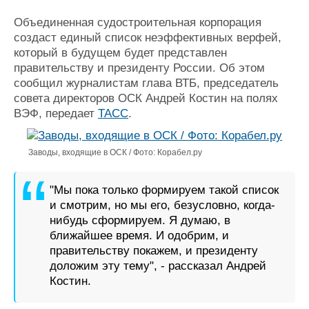
Новости
Продажа флота
Компании
Оборудование
Объединенная судостроительная корпорация
Репутация
Изделия
создаст единый список неэффективных верфей,
Работа
Материалы
который в будущем будет представлен
Крюинг
Услуги
правительству и президенту России. Об этом
сообщил журналистам глава ВТБ, председатель
Журнал
совета директоров ОСК Андрей Костин на полях
Реклама
ВЭФ, передает
ТАСС
.
Конференции
Флот
Заводы, входящие в ОСК / Фото: Корабел.ру
Выставки и семинары
Галерея флота
Личности
Форум
"Мы пока только формируем такой список
Словарь
Отзывы
и смотрим, но мы его, безусловно, когда-
Все службы
нибудь сформируем. Я думаю, в
ближайшее время. И одобрим, и
правительству покажем, и президенту
доложим эту тему", - рассказал Андрей
Костин.