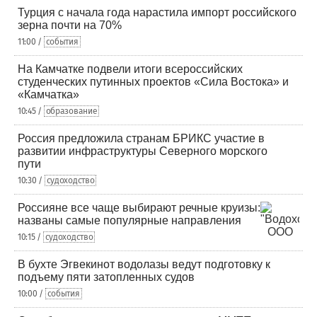
Турция с начала года нарастила импорт российского
зерна почти на 70%
11:00 /
события
На Камчатке подвели итоги всероссийских
студенческих путинных проектов «Сила Востока» и
«Камчатка»
10:45 /
образование
Россия предложила странам БРИКС участие в
развитии инфраструктуры Северного морского
пути
10:30 /
судоходство
Россияне все чаще выбирают речные круизы:
названы самые популярные направления
10:15 /
судоходство
В бухте Эгвекинот водолазы ведут подготовку к
подъему пяти затопленных судов
10:00 /
события