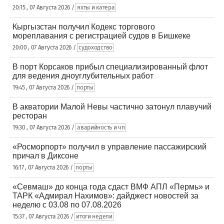
20:15 , 07 Августа 2026 /
яхты и катера
Кыргызстан получил Кодекс торгового
мореплавания с регистрацией судов в Бишкеке
20:00 , 07 Августа 2026 /
судоходство
В порт Корсаков прибыл специализированный флот
для ведения дноуглубительных работ
19:45 , 07 Августа 2026 /
порты
В акватории Малой Невы частично затонул плавучий
ресторан
19:30 , 07 Августа 2026 /
аварийность и чп
«Росморпорт» получил в управление пассажирский
причал в Диксоне
16:17 , 07 Августа 2026 /
порты
«Севмаш» до конца года сдаст ВМФ АПЛ «Пермь» и
ТАРК «Адмирал Нахимов»: дайджест новостей за
неделю с 03.08 по 07.08.2026
15:37 , 07 Августа 2026 /
итоги недели