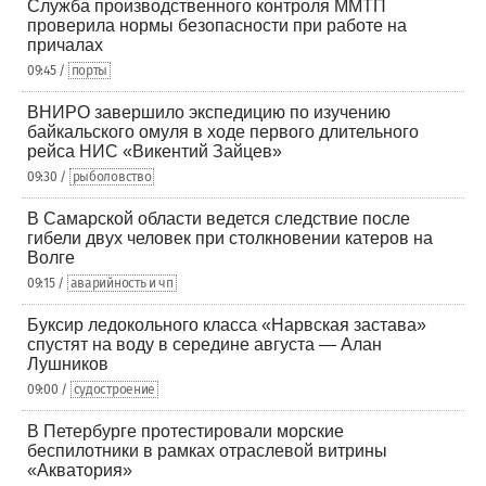
Служба производственного контроля ММТП
проверила нормы безопасности при работе на
причалах
09:45 /
порты
ВНИРО завершило экспедицию по изучению
байкальского омуля в ходе первого длительного
рейса НИС «Викентий Зайцев»
09:30 /
рыболовство
В Самарской области ведется следствие после
гибели двух человек при столкновении катеров на
Волге
09:15 /
аварийность и чп
Буксир ледокольного класса «Нарвская застава»
спустят на воду в середине августа — Алан
Лушников
09:00 /
судостроение
В Петербурге протестировали морские
беспилотники в рамках отраслевой витрины
«Акватория»