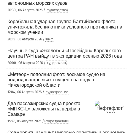
автономных морских судов
20:30 , 06 Августа 2026 /
судоходство
Корабельная ударная группа Балтийского флота
уничтожила беспилотники условного противника на
морском учении
20:15 , 06 Августа 2026 /
вмф
Научные суда «Эколог» и «Посейдон» Карельского
центра РАН выйдут в экспедиции осенью 2026 года
20:00 , 06 Августа 2026 /
судоремонт
«Метеор» пополнил флот: восьмое судно на
подводных крыльях спущено на воду в
Нижегородской области
17:04 , 06 Августа 2026 /
судостроение
Два пассажирских судна проекта
«МПКС-L» заложены на верфи в
Самаре
15:57 , 06 Августа 2026 /
судостроение
Севморпуть изменит мировую логистику и экономику