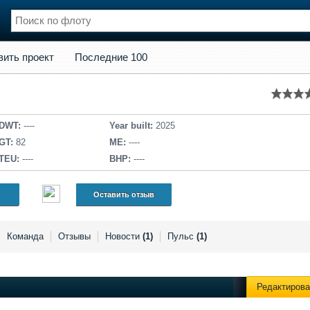
кт
Последние 100
вить проект
Последние 100
нции
Флот
и и семинары
Галерея флота
и
Форум
Отзывы
DWT:
----
Year built:
2025
Все службы
GT:
82
ME:
----
TEU:
----
BHP:
----
Оставить отзыв
Команда
Отзывы
Новости
(1)
Пульс
(1)
Редактирова