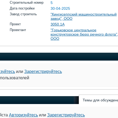
Строительный номер
5
Дата постройки
30-04-2025
Завод строитель
"Кингисеппский машиностроительный
завод", ООО
Проект
3050.1А
Проектант
"Горьковское центральное
конструкторское бюро речного флота"
ООО
зуйтесь
или
Зарегистрируйтесь
 пользователей
Темы для обсужден
уйста
Авторизуйтесь
или
Зарегистрируйтесь