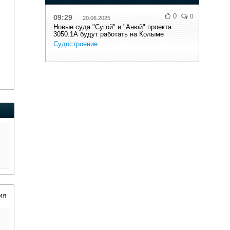
0
0
09:29
20.06.2025
Новые суда "Сугой" и "Анюй" проекта
3050.1А будут работать на Колыме
Судостроение
,
ия