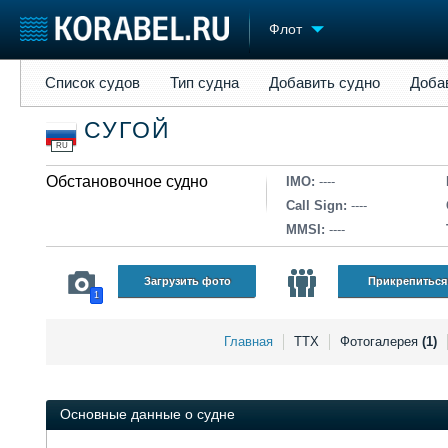
Флот
Список судов
Тип судна
Добавить судно
Добавить прое
Список судов
Тип судна
Добавить судно
Доба
Судостроение
Торговая площадка
Конфере
СУГОЙ
Пульс
Доска объявлений
Выставк
RU
Новости
Продажа флота
Личност
Компании
Обстановочное судно
Оборудование
Словарь
IMO:
----
Репутация
Изделия
Call Sign:
----
Работа
Материалы
MMSI:
----
Крюинг
Услуги
Журнал
Загрузить фото
Прикрепиться
1
Реклама
Главная
ТТХ
Фотогалерея
(1)
Основные данные о судне