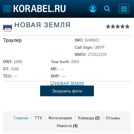
Список судов
НОВАЯ ЗЕМЛЯ
Тип судна
Добавить судно
RU
Добавить проект
Траулер
Последние 100
IMO:
9249922
Call Sign:
UBPF
Судостроение
Торговая площадка
MMSI:
273312370
Пульс
Доска объявлений
DWT:
1089
Year built:
2001
Новости
Продажа флота
GT:
1546
ME:
----
Компании
Оборудование
TEU:
----
BHP:
----
Репутация
Изделия
Работа
Материалы
Загрузить фото
Крюинг
Услуги
Журнал
Реклама
Главная
ТТХ
Фотогалерея
Команда
(2)
Отзывы
Новости
(4)
Конференции
Флот