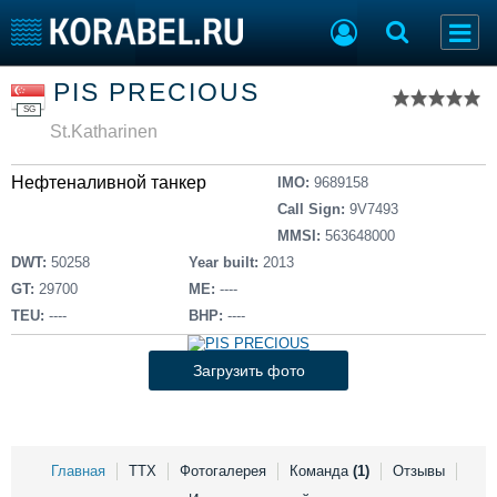
Список судов
PIS PRECIOUS
Тип судна
Добавить судно
SG
Добавить проект
St.Katharinen
Последние 100
Нефтеналивной танкер
IMO:
9689158
Судостроение
Торговая площадка
Call Sign:
9V7493
Пульс
Доска объявлений
MMSI:
563648000
Новости
Продажа флота
DWT:
50258
Year built:
2013
Компании
Оборудование
GT:
29700
ME:
----
Репутация
Изделия
TEU:
----
BHP:
----
Работа
Материалы
Крюинг
Услуги
Загрузить фото
Журнал
Реклама
Главная
ТТХ
Фотогалерея
Команда
(1)
Отзывы
Конференции
Флот