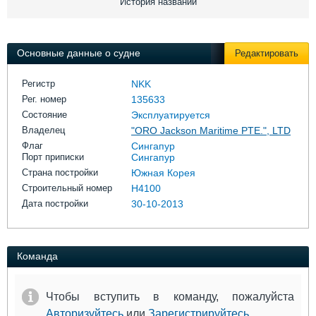
История названий
Выставки и семинары
Галерея флота
Личности
Форум
Словарь
Отзывы
Основные данные о судне
Редактировать
Все службы
Регистр
NKK
Рег. номер
135633
Состояние
Эксплуатируется
Владелец
"ORO Jackson Maritime PTE.", LTD
Флаг
Сингапур
Порт приписки
Сингапур
Страна постройки
Южная Корея
Строительный номер
H4100
Дата постройки
30-10-2013
Команда
Чтобы вступить в команду, пожалуйста
Авторизуйтесь
или
Зарегистрируйтесь