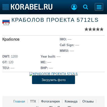
Список судов
КРАБОЛОВ ПРОЕКТА 5712LS
Тип судна
Добавить судно
RU
Добавить проект
Последние 100
Краболов
IMO:
----
Судостроение
Торговая площадка
Call Sign:
----
Пульс
Доска объявлений
MMSI:
----
Новости
Продажа флота
DWT:
1200
Year built:
----
Компании
Оборудование
GT:
120
ME:
----
Репутация
Изделия
TEU:
----
BHP:
----
Работа
Материалы
Крюинг
Услуги
Загрузить фото
Журнал
Реклама
Главная
ТТХ
Фотогалерея
Команда
Отзывы
Конференции
Флот