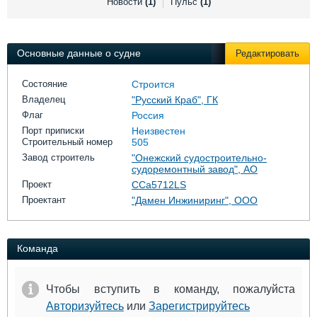
Новости
(1)
Пульс
(1)
Выставки и семинары
Галерея флота
Личности
Форум
Словарь
Отзывы
Основные данные о судне
Редактировать
Все службы
Состояние
Строится
Владелец
"Русский Краб", ГК
Флаг
Россия
Порт приписки
Неизвестен
Строительный номер
505
Завод строитель
"Онежский судостроительно-
судоремонтный завод", АО
Проект
CCa5712LS
Проектант
"Дамен Инжиниринг", ООО
Команда
Чтобы вступить в команду, пожалуйста
Авторизуйтесь
или
Зарегистрируйтесь