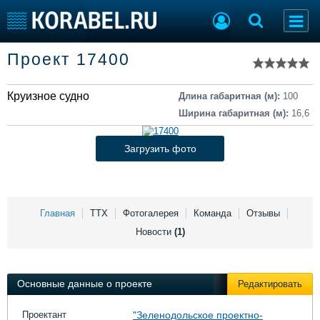
Список судов
Проект 17400
Тип судна
Добавить судно
Добавить проект
Круизное судно
Последние 100
Длина габаритная (м):
100
Ширина габаритная (м):
16,6
Судостроение
Торговая площадка
Пульс
Доска объявлений
Загрузить фото
Новости
Продажа флота
Компании
Оборудование
Репутация
Изделия
Работа
Материалы
Главная
ТТХ
Фотогалерея
Команда
Отзывы
Крюинг
Услуги
Новости
(1)
Журнал
Реклама
Основные данные о проекте
Редактировать
Конференции
Флот
Проектант
"Зеленодольское проектно-