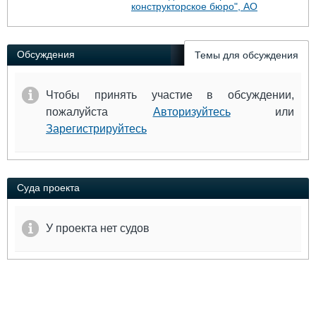
Выставки и семинары
Галерея флота
конструкторское бюро", АО
Личности
Форум
Словарь
Отзывы
Обсуждения
Темы для обсуждения
Все службы
Чтобы принять участие в обсуждении,
пожалуйста
Авторизуйтесь
или
Зарегистрируйтесь
Суда проекта
У проекта нет судов