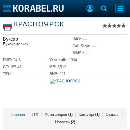
Список судов
КРАСНОЯРСК
Тип судна
Добавить судно
RU
Добавить проект
Буксир
Последние 100
IMO:
----
Буксир-толкач
Call Sign:
----
Судостроение
Торговая площадка
MMSI:
----
Пульс
Доска объявлений
DWT:
24,8
Year built:
1964
Новости
Продажа флота
GT:
155,48
ME:
3Д12
Компании
Оборудование
TEU:
----
BHP:
221
Репутация
Изделия
Работа
Материалы
Крюинг
Услуги
Журнал
Реклама
Главная
ТТХ
Фотогалерея
(1)
Команда
(1)
Отзывы
Новости
(2)
Конференции
Флот