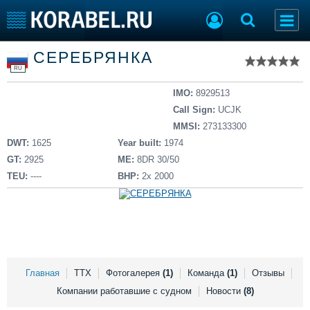
Список судов
СЕРЕБРЯНКА
Тип судна
Добавить судно
RU
Добавить проект
Последние 100
IMO:
8929513
Call Sign:
UCJK
Судостроение
Торговая площадка
MMSI:
273133300
Пульс
Доска объявлений
DWT:
1625
Year built:
1974
Новости
Продажа флота
GT:
2925
ME:
8DR 30/50
Компании
Оборудование
TEU:
----
BHP:
2x 2000
Репутация
Изделия
Работа
Материалы
Крюинг
Услуги
Журнал
Реклама
Главная
ТТХ
Фотогалерея
(1)
Команда
(1)
Отзывы
Компании работавшие с судном
Новости
(8)
Конференции
Флот