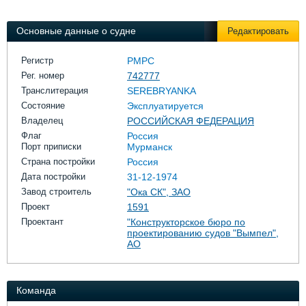
Выставки и семинары
Галерея флота
Личности
Форум
Основные данные о судне
Редактировать
Словарь
Отзывы
Все службы
Регистр
РМРС
Рег. номер
742777
Транслитерация
SEREBRYANKA
Состояние
Эксплуатируется
Владелец
РОССИЙСКАЯ ФЕДЕРАЦИЯ
Флаг
Россия
Порт приписки
Мурманск
Страна постройки
Россия
Дата постройки
31-12-1974
Завод строитель
"Ока СК", ЗАО
Проект
1591
Проектант
"Конструкторское бюро по
проектированию судов "Вымпел",
АО
Команда