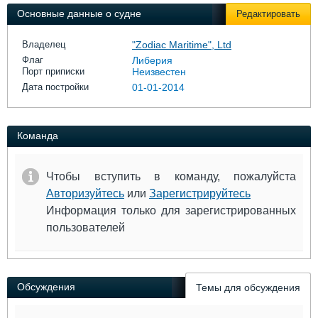
Выставки и семинары
Галерея флота
Основные данные о судне
Редактировать
Личности
Форум
Словарь
Отзывы
Владелец
"Zodiac Maritime", Ltd
Все службы
Флаг
Либерия
Порт приписки
Неизвестен
Дата постройки
01-01-2014
Команда
Чтобы вступить в команду, пожалуйста
Авторизуйтесь
или
Зарегистрируйтесь
Информация только для зарегистрированных
пользователей
Обсуждения
Темы для обсуждения