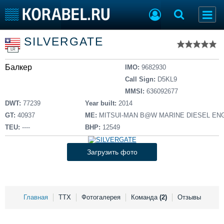
Список судов
SILVERGATE
Тип судна
Добавить судно
LR
Добавить проект
Балкер
Последние 100
IMO:
9682930
Call Sign:
D5KL9
Судостроение
Торговая площадка
MMSI:
636092677
Пульс
Доска объявлений
DWT:
77239
Year built:
2014
Новости
Продажа флота
GT:
40937
ME:
MITSUI-MAN B@W MARINE DIESEL ENG
Компании
Оборудование
TEU:
----
BHP:
12549
Репутация
Изделия
Работа
Материалы
Загрузить фото
Крюинг
Услуги
Журнал
Реклама
Главная
ТТХ
Фотогалерея
Команда
(2)
Отзывы
Конференции
Флот