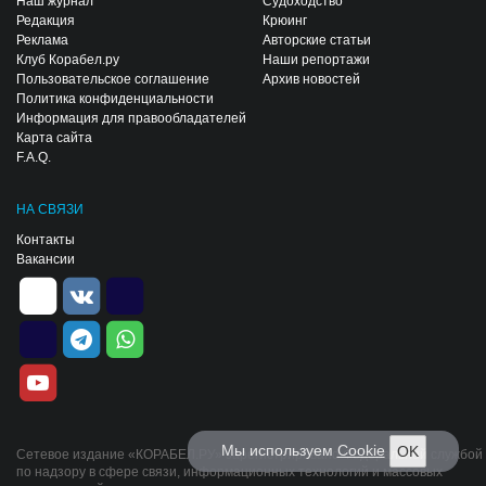
Наш журнал
Судоходство
Редакция
Крюинг
Реклама
Авторские статьи
Клуб Корабел.ру
Наши репортажи
Пользовательское соглашение
Архив новостей
Политика конфиденциальности
Информация для правообладателей
Карта сайта
F.A.Q.
НА СВЯЗИ
Контакты
Вакансии
Мы используем
Cookie
OK
Сетевое издание «КОРАБЕЛ.РУ» зарегистрировано Федеральной службой
по надзору в сфере связи, информационных технологий и массовых