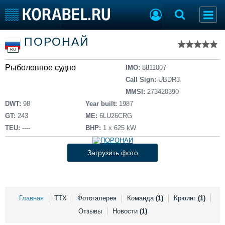
Список судов
ПОРОНАЙ
Тип судна
Добавить судно
RU
Добавить проект
Рыболовное судно
Последние 100
IMO:
8811807
Call Sign:
UBDR3
Судостроение
Торговая площадка
MMSI:
273420390
Пульс
Доска объявлений
DWT:
98
Year built:
1987
Новости
Продажа флота
GT:
243
ME:
6LU26CRG
Компании
Оборудование
TEU:
----
BHP:
1 х 625 kW
Репутация
Изделия
Работа
Материалы
Загрузить фото
Крюинг
Услуги
Журнал
Реклама
Главная
ТТХ
Фотогалерея
Команда
(1)
Крюинг
(1)
Отзывы
Новости
(1)
Конференции
Флот