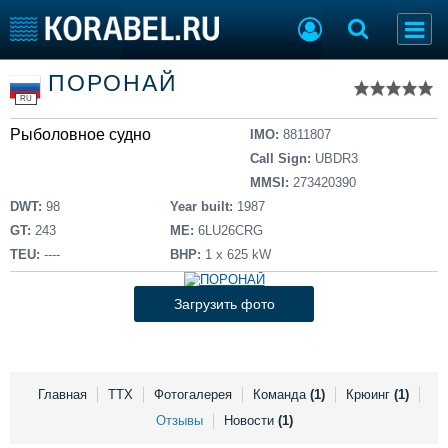
Список судов
ПОРОНАЙ
Тип судна
Добавить судно
RU
Добавить проект
Рыболовное судно
Последние 100
IMO:
8811807
Call Sign:
UBDR3
Судостроение
Торговая площадка
MMSI:
273420390
Пульс
Доска объявлений
DWT:
98
Year built:
1987
Новости
Продажа флота
GT:
243
ME:
6LU26CRG
Компании
Оборудование
TEU:
----
BHP:
1 х 625 kW
Репутация
Изделия
Работа
Материалы
Загрузить фото
Крюинг
Услуги
Журнал
Реклама
Главная
ТТХ
Фотогалерея
Команда
(1)
Крюинг
(1)
Отзывы
Новости
(1)
Конференции
Флот