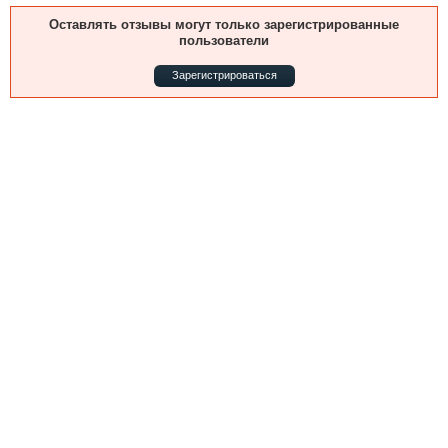
Выставки и семинары
Галерея флота
Оставлять отзывы могут только зарегистрированные
Личности
Форум
пользователи
Словарь
Отзывы
Зарегистрироваться
Все службы