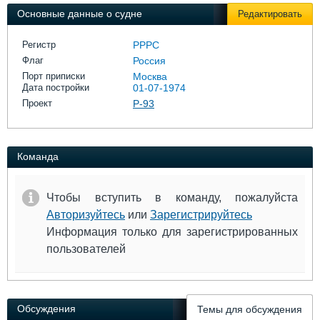
Выставки и семинары
Галерея флота
Основные данные о судне
Редактировать
Личности
Форум
Словарь
Отзывы
Регистр
РРРС
Все службы
Флаг
Россия
Порт приписки
Москва
Дата постройки
01-07-1974
Проект
Р-93
Команда
Чтобы вступить в команду, пожалуйста
Авторизуйтесь
или
Зарегистрируйтесь
Информация только для зарегистрированных
пользователей
Обсуждения
Темы для обсуждения