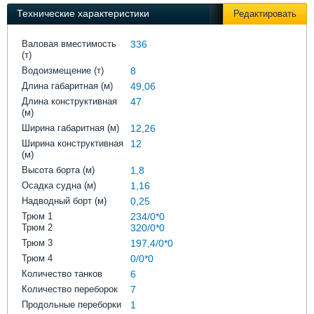
Выставки и семинары
Галерея флота
Технические характеристики
Редактировать
Личности
Форум
Словарь
Отзывы
Валовая вместимость
336
(т)
Все службы
Водоизмещение (т)
8
Длина габаритная (м)
49,06
Длина конструктивная
47
(м)
Ширина габаритная (м)
12,26
Ширина конструктивная
12
(м)
Высота борта (м)
1,8
Осадка судна (м)
1,16
Надводный борт (м)
0,25
Трюм 1
234/0*0
Трюм 2
320/0*0
Трюм 3
197,4/0*0
Трюм 4
0/0*0
Количество танков
6
Количество переборок
7
Продольные переборки
1