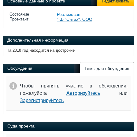
Основные данные о проекте
Редактировать
Выставки и семинары
Галерея флота
Личности
Форум
Состояние
Реализован
Словарь
Отзывы
Проектант
"КБ "Ситех", ООО
Все службы
Дополнительная информация
На 2018 год находится на достройке
Обсуждения
Темы для обсуждения
Чтобы принять участие в обсуждении,
пожалуйста
Авторизуйтесь
или
Зарегистрируйтесь
Суда проекта