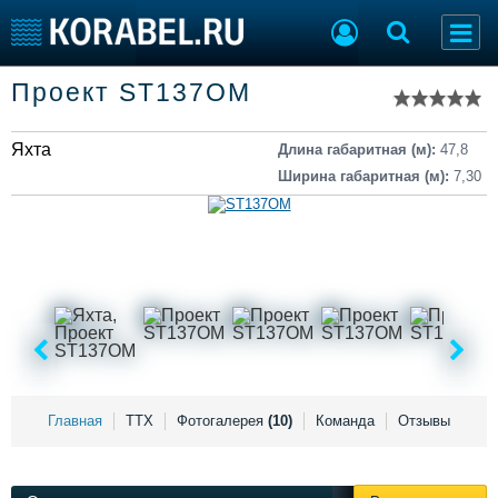
Список судов
Проект ST137OM
Тип судна
Добавить судно
Добавить проект
Яхта
Последние 100
Длина габаритная (м):
47,8
Ширина габаритная (м):
7,30
Судостроение
Торговая площадка
Пульс
Доска объявлений
Новости
Продажа флота
Компании
Оборудование
Репутация
Изделия
Работа
Материалы
Крюинг
Услуги
Журнал
Реклама
Главная
ТТХ
Фотогалерея
(10)
Команда
Отзывы
Конференции
Флот