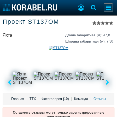
Список судов
Проект ST137OM
Тип судна
Добавить судно
Добавить проект
Яхта
Последние 100
Длина габаритная (м):
47,8
Ширина габаритная (м):
7,30
Судостроение
Торговая площадка
Пульс
Доска объявлений
Новости
Продажа флота
Компании
Оборудование
Репутация
Изделия
Работа
Материалы
Крюинг
Услуги
Журнал
Реклама
Главная
ТТХ
Фотогалерея
(10)
Команда
Отзывы
Оставлять отзывы могут только зарегистрированные
Конференции
Флот
пользователи