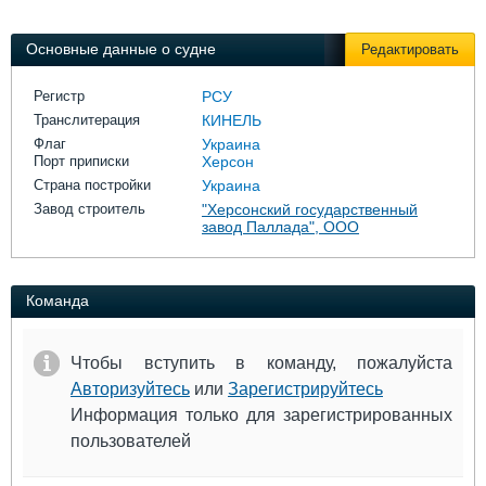
Выставки и семинары
Галерея флота
Личности
Форум
Основные данные о судне
Редактировать
Словарь
Отзывы
Все службы
Регистр
РСУ
Транслитерация
КИНЕЛЬ
Флаг
Украина
Порт приписки
Херсон
Страна постройки
Украина
Завод строитель
"Херсонский государственный
завод Паллада", ООО
Команда
Чтобы вступить в команду, пожалуйста
Авторизуйтесь
или
Зарегистрируйтесь
Информация только для зарегистрированных
пользователей