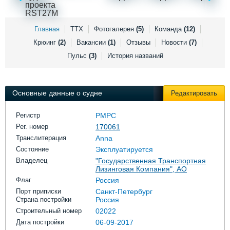
Выставки и семинары
Галерея флота
Личности
Форум
Словарь
Отзывы
Главная
ТТХ
Фотогалерея
(5)
Команда
(12)
Все службы
Крюинг
(2)
Вакансии
(1)
Отзывы
Новости
(7)
Пульс
(3)
История названий
Основные данные о судне
Редактировать
Регистр
РМРС
Рег. номер
170061
Транслитерация
Anna
Состояние
Эксплуатируется
Владелец
"Государственная Транспортная
Лизинговая Компания", АО
Флаг
Россия
Порт приписки
Санкт-Петербург
Страна постройки
Россия
Строительный номер
02022
Дата постройки
06-09-2017