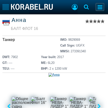
Список судов
Анна
Тип судна
Добавить судно
RU
Добавить проект
БАЛТ ФЛОТ 16
Последние 100
Танкер
IMO:
9829069
Судостроение
Торговая площадка
Call Sign:
UGFХ
Пульс
Доска объявлений
MMSI:
273391340
Новости
Продажа флота
DWT:
7902
Year built:
2017
Компании
Оборудование
GT:
----
ME:
6L20
Репутация
Изделия
TEU:
----
BHP:
2 x 1200 kW
Работа
Материалы
Крюинг
Услуги
Журнал
Реклама
Конференции
Флот