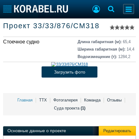
Список судов
Проект 33/33/876/СМ318
Тип судна
Добавить судно
Добавить проект
Стоечное судно
Последние 100
Длина габаритная (м):
65,4
Ширина габаритная (м):
14,4
Судостроение
Торговая площадка
Водоизмещение (т):
1284,2
Пульс
Доска объявлений
Новости
Продажа флота
Загрузить фото
Компании
Оборудование
Репутация
Изделия
Работа
Материалы
Крюинг
Услуги
Главная
ТТХ
Фотогалерея
Команда
Отзывы
Журнал
Суда проекта
(1)
Реклама
Основные данные о проекте
Редактировать
Конференции
Флот