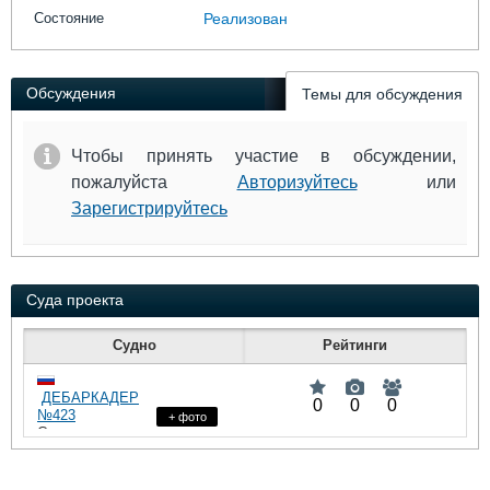
Выставки и семинары
Галерея флота
Состояние
Реализован
Личности
Форум
Словарь
Отзывы
Все службы
Обсуждения
Темы для обсуждения
Чтобы принять участие в обсуждении,
пожалуйста
Авторизуйтесь
или
Зарегистрируйтесь
Суда проекта
Судно
Рейтинги
ДЕБАРКАДЕР
0
0
0
№423
+ фото
Стоечное
судно
: 30,7,
:
DWT
HP
0