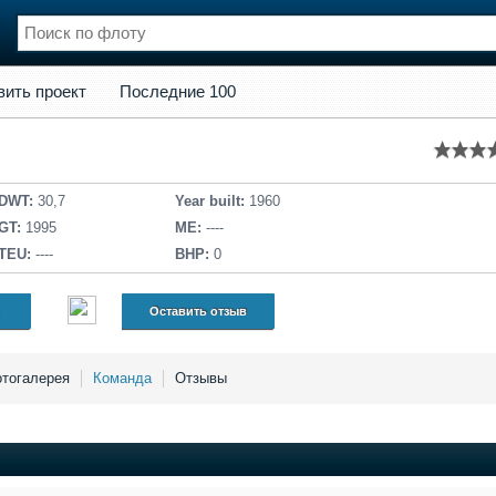
кт
Последние 100
вить проект
Последние 100
нции
Флот
и и семинары
Галерея флота
и
Форум
Отзывы
DWT:
30,7
Year built:
1960
Все службы
GT:
1995
ME:
----
TEU:
----
BHP:
0
Оставить отзыв
тогалерея
Команда
Отзывы