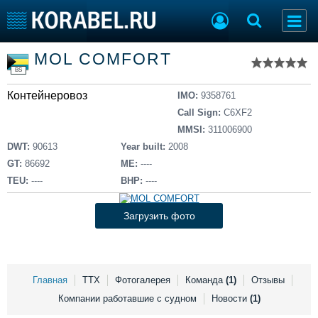
Список судов
MOL COMFORT
Тип судна
Добавить судно
BS
Добавить проект
Контейнеровоз
Последние 100
IMO:
9358761
Call Sign:
C6XF2
Судостроение
Торговая площадка
MMSI:
311006900
Пульс
Доска объявлений
DWT:
90613
Year built:
2008
Новости
Продажа флота
GT:
86692
ME:
----
Компании
Оборудование
TEU:
----
BHP:
----
Репутация
Изделия
Работа
Материалы
Загрузить фото
Крюинг
Услуги
Журнал
Реклама
Главная
ТТХ
Фотогалерея
Команда
(1)
Отзывы
Компании работавшие с судном
Новости
(1)
Конференции
Флот