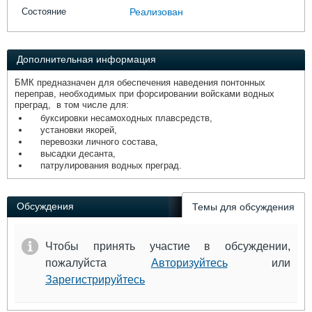
Выставки и семинары
Галерея флота
Состояние
Реализован
Личности
Форум
Словарь
Отзывы
Все службы
Дополнительная информация
БМК предназначен для обеспечения наведения понтонных
переправ, необходимых при форсировании войсками водных
преград, в том числе для:
буксировки несамоходных плавсредств,
установки якорей,
перевозки личного состава,
высадки десанта,
патрулирования водных преград.
Обсуждения
Темы для обсуждения
Чтобы принять участие в обсуждении,
пожалуйста
Авторизуйтесь
или
Зарегистрируйтесь