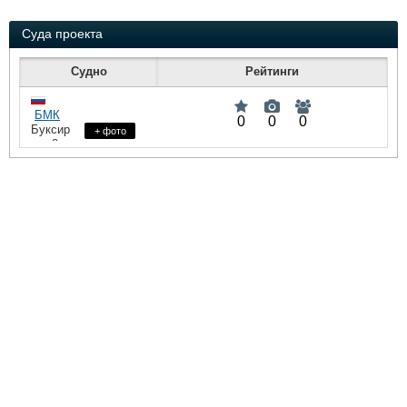
Суда проекта
Судно
Рейтинги
БМК
0
0
0
Буксир
+ фото
: 2 х
HP
248 HP