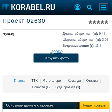
Список судов
Проект 02630
Тип судна
Добавить судно
Добавить проект
Буксир
Последние 100
Длина габаритная (м):
9,45
Ширина габаритная (м):
3,05
Судостроение
Торговая площадка
Водоизмещение (т):
11,5
Пульс
Доска объявлений
Новости
Продажа флота
Загрузить фото
Компании
Оборудование
Репутация
Изделия
Работа
Материалы
Крюинг
Услуги
Главная
ТТХ
Фотогалерея
Команда
Отзывы
Журнал
Новости
(1)
Суда проекта
(1)
Реклама
Основные данные о проекте
Редактировать
Конференции
Флот