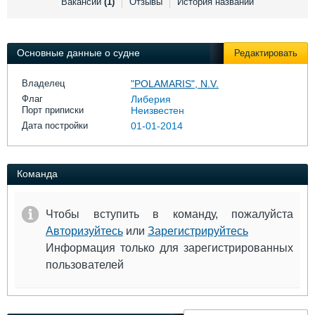
Вакансии
(1)
Отзывы
История названий
Выставки и семинары
Галерея флота
Личности
Форум
Словарь
Отзывы
Основные данные о судне
Редактировать
Все службы
Владелец
"POLAMARIS", N.V.
Флаг
Либерия
Порт приписки
Неизвестен
Дата постройки
01-01-2014
Команда
Чтобы вступить в команду, пожалуйста
Авторизуйтесь
или
Зарегистрируйтесь
Информация только для зарегистрированных
пользователей