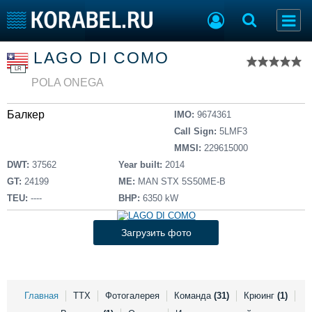
Список судов
LAGO DI COMO
Тип судна
Добавить судно
LR
Добавить проект
POLA ONEGA
Последние 100
Балкер
IMO:
9674361
Судостроение
Торговая площадка
Call Sign:
5LMF3
Пульс
Доска объявлений
MMSI:
229615000
Новости
Продажа флота
DWT:
37562
Year built:
2014
Компании
Оборудование
GT:
24199
ME:
MAN STX 5S50ME-B
Репутация
Изделия
TEU:
----
BHP:
6350 kW
Работа
Материалы
Крюинг
Услуги
Загрузить фото
Журнал
Реклама
Главная
ТТХ
Фотогалерея
Команда
(31)
Крюинг
(1)
Конференции
Флот