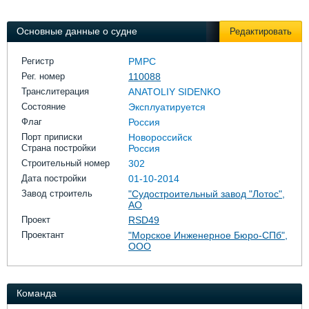
Выставки и семинары
Галерея флота
Личности
Форум
Основные данные о судне
Редактировать
Словарь
Отзывы
Все службы
Регистр
РМРС
Рег. номер
110088
Транслитерация
ANATOLIY SIDENKO
Состояние
Эксплуатируется
Флаг
Россия
Порт приписки
Новороссийск
Страна постройки
Россия
Строительный номер
302
Дата постройки
01-10-2014
Завод строитель
"Судостроительный завод "Лотос",
АО
Проект
RSD49
Проектант
"Морское Инженерное Бюро-СПб",
ООО
Команда