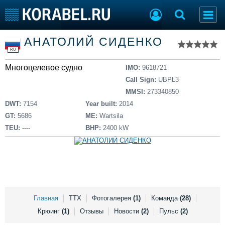
Список судов
АНАТОЛИЙ СИДЕНКО
Тип судна
Добавить судно
RU
Добавить проект
Многоцелевое судно
Последние 100
IMO:
9618721
Call Sign:
UBPL3
Судостроение
Торговая площадка
MMSI:
273340850
Пульс
Доска объявлений
DWT:
7154
Year built:
2014
Новости
Продажа флота
GT:
5686
ME:
Wartsila
Компании
Оборудование
TEU:
----
BHP:
2400 kW
Репутация
Изделия
Работа
Материалы
Крюинг
Услуги
Журнал
Реклама
Главная
ТТХ
Фотогалерея
(1)
Команда
(28)
Крюинг
(1)
Отзывы
Новости
(2)
Пульс
(2)
Конференции
Флот