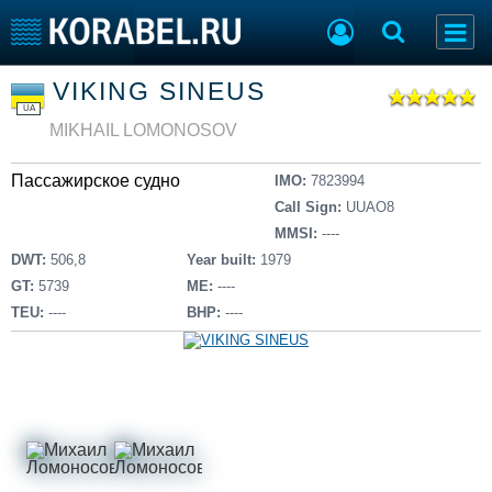
Список судов
VIKING SINEUS
Тип судна
Добавить судно
UA
Добавить проект
MIKHAIL LOMONOSOV
Последние 100
Пассажирское судно
IMO:
7823994
Судостроение
Торговая площадка
Call Sign:
UUAO8
Пульс
Доска объявлений
MMSI:
----
Новости
Продажа флота
DWT:
506,8
Year built:
1979
Компании
Оборудование
GT:
5739
ME:
----
Репутация
Изделия
TEU:
----
BHP:
----
Работа
Материалы
Крюинг
Услуги
Журнал
Реклама
Конференции
Флот