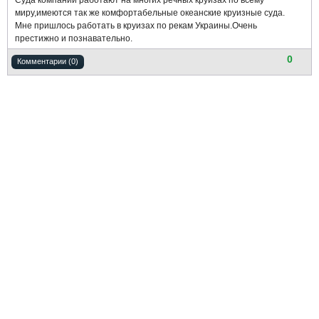
Суда компании работают на многих речных круизах по всему
миру,имеются так же комфортабельные океанские круизные суда.
Мне пришлось работать в круизах по рекам Украины.Очень
престижно и познавательно.
0
Комментарии (0)