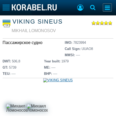
Список судов
VIKING SINEUS
Тип судна
Добавить судно
UA
Добавить проект
MIKHAIL LOMONOSOV
Последние 100
Пассажирское судно
IMO:
7823994
Судостроение
Торговая площадка
Call Sign:
UUAO8
Пульс
Доска объявлений
MMSI:
----
Новости
Продажа флота
DWT:
506,8
Year built:
1979
Компании
Оборудование
GT:
5739
ME:
----
Репутация
Изделия
TEU:
----
BHP:
----
Работа
Материалы
Крюинг
Услуги
Журнал
Реклама
Конференции
Флот